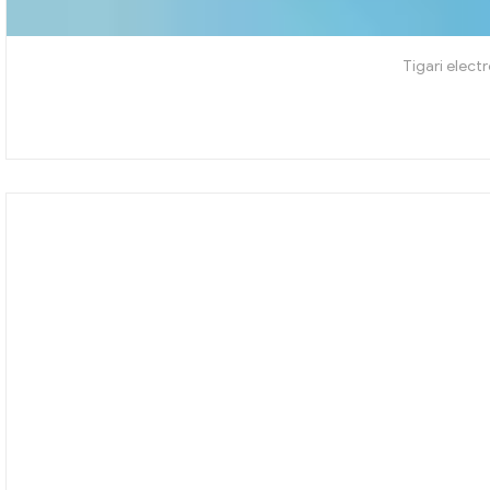
Tigari elect