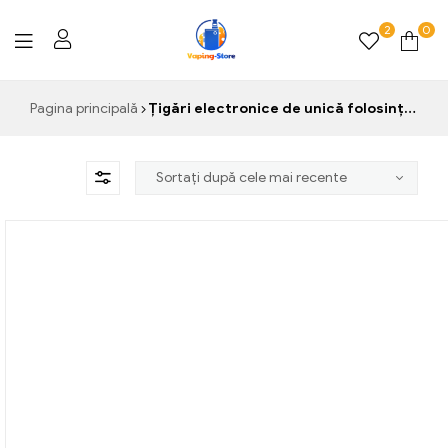
2
0
Vaping-
Pagina principală
Țigări electronice de unică folosință în Croația
Store.de