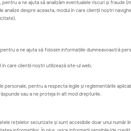
 pentru a ne ajuta să analizăm eventualele riscuri și fraude (m
a de analize despre aceasta, modul în care clienții noștri navig
citate).
pentru a ne ajuta să folosim informațiile dumneavoastră pers
 care clienții noștri utilizează site-ul web.
ile personale, pentru a respecta legile și reglementările aplica
a răspunde sau a ne proteja în alt mod drepturile.
ele rețelelor securizate și sunt accesibile doar unui număr li
tatea informațiilor. În plus, orice informații sensibile/de cred