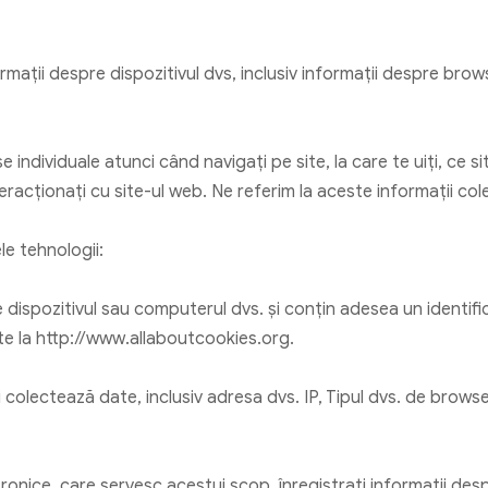
ații despre dispozitivul dvs, inclusiv informații despre browse
 individuale atunci când navigați pe site, la care te uiți, ce
teracționați cu site-ul web. Ne referim la aceste informații co
le tehnologii:
e dispozitivul sau computerul dvs. și conțin adesea un identif
ite la http://www.allaboutcookies.org.
i colectează date, inclusiv adresa dvs. IP, Tipul dvs. de browser
ctronice, care servesc acestui scop, înregistrați informații de