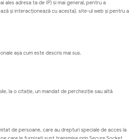
ai ales adresa ta de IP) si mai general, pentru a
hează și interacționează cu acesta). site-ul web și pentru a
onale așa cum este descris mai sus.
bile, la o citaţie, un mandat de percheziție sau altă
mitat de persoane, care au drepturi speciale de acces la
it pe care le furnizați sunt transmise prin Secure Socket