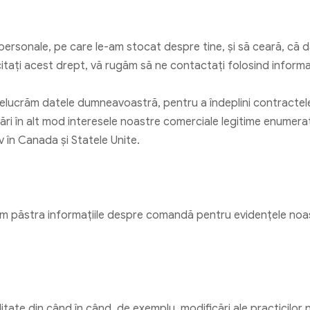
e personale, pe care le-am stocat despre tine, și să ceară, c
itați acest drept, vă rugăm să ne contactați folosind informaț
prelucrăm datele dumneavoastră, pentru a îndeplini contractele,
ări în alt mod interesele noastre comerciale legitime enumera
v în Canada și Statele Unite.
om păstra informațiile despre comandă pentru evidențele noas
itate din când în când, de exemplu, modificări ale practicilor 