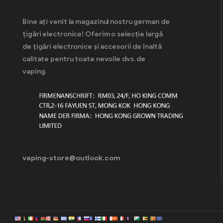
Bine ați venit la magazinul nostru german de
țigări electronice! Oferim o selecție largă
de țigări electronice și accesorii de înaltă
calitate pentru toate nevoile dvs. de
vaping.
vaping-store@outlook.com