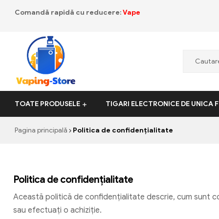
Comandă rapidă cu reducere:
Vape
Vaping-
TOATE PRODUSELE
TIGARI ELECTRONICE DE UNICA 
Store.de
Pagina principală
Politica de confidențialitate
Politica de confidențialitate
Această politică de confidențialitate descrie, cum sunt col
sau efectuați o achiziție.