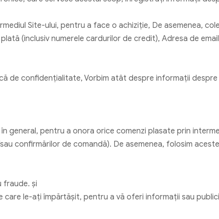
ermediul Site-ului, pentru a face o achiziție, De asemenea, col
plată (inclusiv numerele cardurilor de credit), Adresa de email
ică de confidențialitate, Vorbim atât despre informații despre
 general, pentru a onora orice comenzi plasate prin intermediu
 și/sau confirmărilor de comandă). De asemenea, folosim acest
 fraude. şi
care le-ați împărtășit, pentru a vă oferi informații sau public