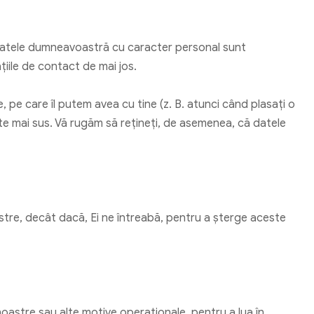
ă datele dumneavoastră cu caracter personal sunt
iile de contact de mai jos.
 pe care îl putem avea cu tine (z. B. atunci când plasați o
te mai sus. Vă rugăm să rețineți, de asemenea, că datele
tre, decât dacă, Ei ne întreabă, pentru a șterge aceste
noastre sau alte motive operaționale, pentru a lua în