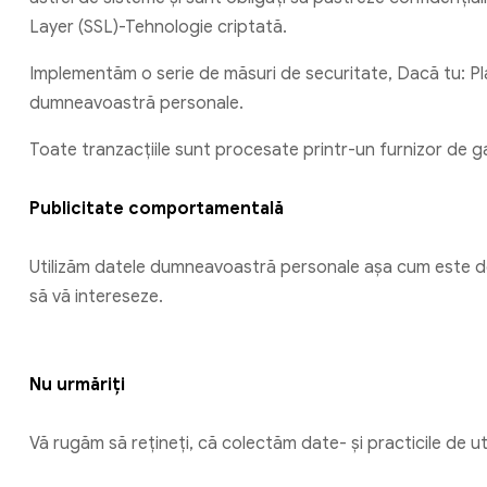
Layer (SSL)-Tehnologie criptată.
Implementăm o serie de măsuri de securitate, Dacă tu: Plas
dumneavoastră personale.
Toate tranzacțiile sunt procesate printr-un furnizor de 
Publicitate comportamentală
Utilizăm datele dumneavoastră personale așa cum este des
să vă intereseze.
Nu urmăriți
Vă rugăm să rețineți, că colectăm date- și practicile de u