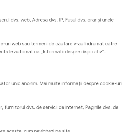
rul dvs. web, Adresa dvs. IP, Fusul dvs. orar și unele
 site-uri web sau termeni de căutare v-au îndrumat către
lectate automat ca „Informații despre dispozitiv”..
icator unic anonim. Mai multe informații despre cookie-uri
, furnizorul dvs. de servicii de internet, Paginile dvs. de
spre acesta, cum navighezi pe site.