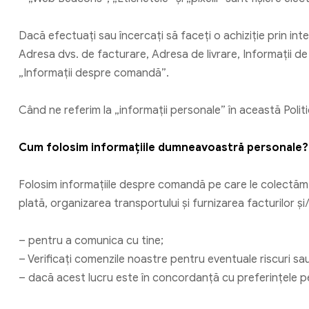
Dacă efectuați sau încercați să faceți o achiziție prin int
Adresa dvs. de facturare, Adresa de livrare, Informații de 
„Informații despre comandă”.
Când ne referim la „informații personale” în această Polit
Cum folosim informațiile dumneavoastră personale?
Folosim informațiile despre comandă pe care le colectăm în
plată, organizarea transportului și furnizarea facturilor
– pentru a comunica cu tine;
– Verificați comenzile noastre pentru eventuale riscuri sau
– dacă acest lucru este în concordanță cu preferințele pe 