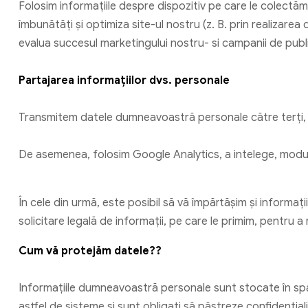
Folosim informațiile despre dispozitiv pe care le colectăm,
îmbunătăți și optimiza site-ul nostru (z. B. prin realizare
evalua succesul marketingului nostru- si campanii de publi
Partajarea informațiilor dvs. personale
Transmitem datele dumneavoastră personale către terți, 
De asemenea, folosim Google Analytics, a intelege, modul în
În cele din urmă, este posibil să vă împărtășim și informați
solicitare legală de informații, pe care le primim, pentru 
Cum vă protejăm datele??
Informațiile dumneavoastră personale sunt stocate în spat
astfel de sisteme și sunt obligați să păstreze confidențiali