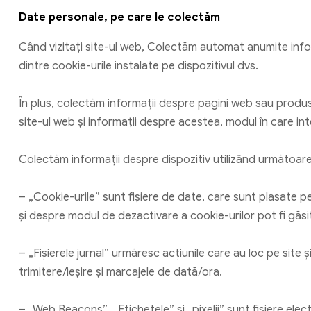
Date personale, pe care le colectăm
Când vizitați site-ul web, Colectăm automat anumite inform
dintre cookie-urile instalate pe dispozitivul dvs.
În plus, colectăm informații despre pagini web sau produse
site-ul web și informații despre acestea, modul în care in
Colectăm informații despre dispozitiv utilizând următoare
– „Cookie-urile” sunt fișiere de date, care sunt plasate p
și despre modul de dezactivare a cookie-urilor pot fi găs
– „Fișierele jurnal” urmăresc acțiunile care au loc pe site ș
trimitere/ieșire și marcajele de dată/ora.
– „Web Beacons”, „Etichetele” și „pixelii” sunt fișiere ele