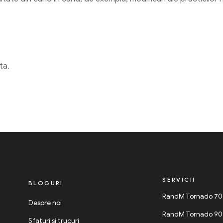
ta.
SERVICII
BLOGURI
RandM Tornado 7
Despre noi
RandM Tornado 9
Sfaturi și trucuri