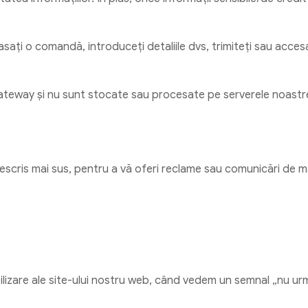
ați o comandă, introduceți detaliile dvs, trimiteți sau accesa
gateway și nu sunt stocate sau procesate pe serverele noastr
cris mai sus, pentru a vă oferi reclame sau comunicări de m
tilizare ale site-ului nostru web, când vedem un semnal „nu urm