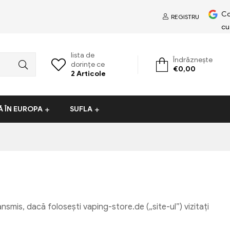
Co
REGISTRU
cu
lista de
Îndrăznește
dorințe ce
€
0,00
2
Articole
Ă ÎN EUROPA
SUFLA
nsmis, dacă folosești vaping-store.de („site-ul”) vizitați