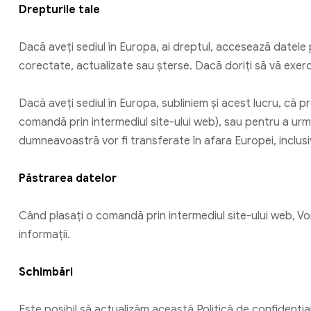
Drepturile tale
Dacă aveți sediul în Europa, ai dreptul, accesează datel
corectate, actualizate sau șterse. Dacă doriți să vă exerc
Dacă aveți sediul în Europa, subliniem și acest lucru, că 
comandă prin intermediul site-ului web), sau pentru a urm
dumneavoastră vor fi transferate în afara Europei, inclusi
Păstrarea datelor
Când plasați o comandă prin intermediul site-ului web, V
informații.
Schimbări
Este posibil să actualizăm această Politică de confidențial