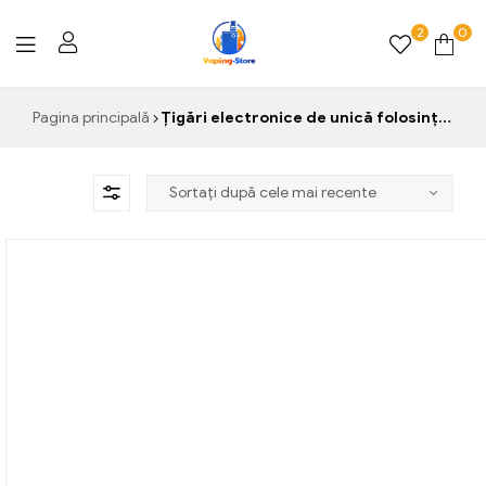
2
0
Vaping-
Pagina principală
Țigări electronice de unică folosință în Spania
Store.de