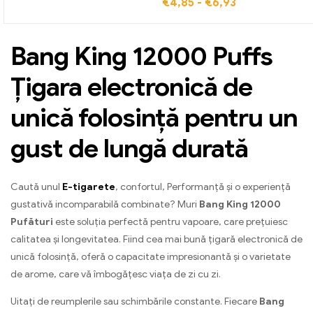
€
4,85
-
€
6,93
Bang King 12000 Puffs
Țigara electronică de
unică folosință pentru un
gust de lungă durată
Caută unul
E-tigarete
, confortul, Performanță și o experiență
gustativă incomparabilă combinate? Muri
Bang King 12000
Pufături
este soluția perfectă pentru vapoare, care prețuiesc
calitatea și longevitatea. Fiind cea mai bună țigară electronică de
unică folosință, oferă o capacitate impresionantă și o varietate
de arome, care vă îmbogățesc viața de zi cu zi.
Uitați de reumplerile sau schimbările constante. Fiecare
Bang