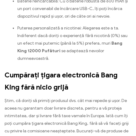
Baterie reîncărcabilă: Cu o baterie robustă de 600 mAh și
un port convenabil de încărcare USB-C, îți poți încărca
dispozitivul rapid și ușor, ori de câte ori ai nevoie.
Puterea personalizată a nicotinei: Alegerea este a ta.
Indiferent dacă doriți o experiență fără nicotină (0%) sau
un efect mai puternic (până la 5%) prefera, muri
Bang
King 12000 Pufături
se adaptează nevoilor
dumneavoastră.
Cumpărați țigara electronică Bang
King fără nicio grijă
Ştim, că doriți să primiți produsul dvs. cât mai repede și ușor. De
aceea nu garantam doar livrare discreta, pentru a vă proteja
intimitatea, dar și livrare fără taxe vamale în Europa. Iată cum îți
poți cumpăra țigara electronică Bang King, fără să vă faceți griji
cu privire la comisioane neașteptate. Bucurați-vă de produse de