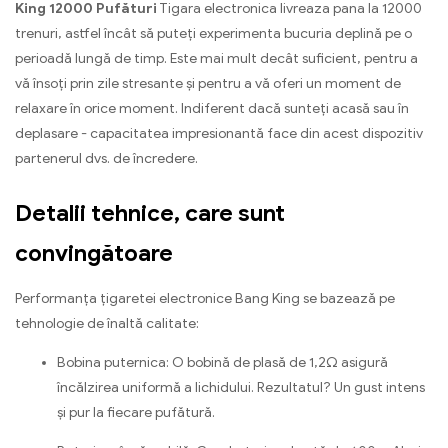
King 12000 Pufături
Tigara electronica livreaza pana la 12000
trenuri, astfel încât să puteți experimenta bucuria deplină pe o
perioadă lungă de timp. Este mai mult decât suficient, pentru a
vă însoți prin zile stresante și pentru a vă oferi un moment de
relaxare în orice moment. Indiferent dacă sunteți acasă sau în
deplasare - capacitatea impresionantă face din acest dispozitiv
partenerul dvs. de încredere.
Detalii tehnice, care sunt
convingătoare
Performanța țigaretei electronice Bang King se bazează pe
tehnologie de înaltă calitate:
Bobina puternica: O bobină de plasă de 1,2Ω asigură
încălzirea uniformă a lichidului. Rezultatul? Un gust intens
și pur la fiecare pufătură.