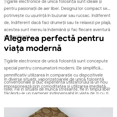
Țigările electronice de unică folosință sunt ideale și
pentru pasionații de aer liber. Designul lor compact se
potrivește cu ușurință în buzunar sau rucsac. Indiferent
de, Indiferent dacă faci drumeții sau te relaxezi pe plajă,
acestea sunt mereu la îndemână și fac fiecare aventură
Alegerea perfectă pentru
și mai plăcută.
viața modernă
Țigările electronice de unică folosință sunt concepute
special pentru consumatorii moderni. Ele simplifică
semnificativ utilizarea în comparație cu dispozitivele
În diverse situații, vaporizatoarele de unică folosință
convenționale și duc experiența utilizatorului la un nou
impresionează prin comoditatea și utilizarea imediată,
nivel. Fie in situatii de munca stresante, fie in timpul liber
făcându-le un partener indispensabil în viața de zi cu zi
- ofera satisfactie maxima in cel mai simplu mod.
agitată.. Daca esti in cautarea unui produs, care te
poate însoți oricând și oriunde, Încercați dampferladen
și faceți-vă viața și mai relaxată și mai plăcută!