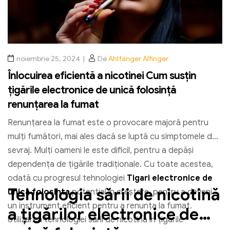
noiembrie 25, 2024
De
Ahlfänger Alfinger
Înlocuirea eficientă a nicotinei Cum susțin
țigările electronice de unică folosință
renunțarea la fumat
Renunțarea la fumat este o provocare majoră pentru
mulți fumători, mai ales dacă se luptă cu simptomele de
sevraj. Mulți oameni le este dificil, pentru a depăși
dependența de țigările tradiționale. Cu toate acestea,
odată cu progresul tehnologiei
Tigari electronice de
Tehnologia sării de nicotină
unica folosinta
potențial în creștere, pentru a deveni
un instrument eficient pentru a renunța la fumat.
a țigărilor electronice de
Utilizarea tehnologiei sării de nicotină în țigările