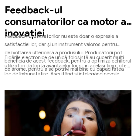
Feedback-ul
consumatorilor ca motor al
inovației
Feedback-ul utilizatorilor nu este doar o expresie a
satisfacției lor, dar și un instrument valoros pentru
dezvoltarea ulterioară a produsului. Producătorii pot
Țigările electronice de unică folosință au cucerit mulți
beneficia de acest feedback, pentru a optimiza echilibrul
utilizatori datorită avantajelor lor și, în același timp, oferă
de arome, pentru a se potrivi mai bine cu capacitatea
loc de îmbunătățire. Ascultând și înțelegând nevoile
bateriei și a lichidului și pentru a dezvolta soluții mai
consumatorilor, producătorii pot crește în continuare
ecologice.
calitatea produselor lor și pot satisface cerințele pieței.
Acest lucru deschide calea pentru o experiență de
utilizator și mai bună.