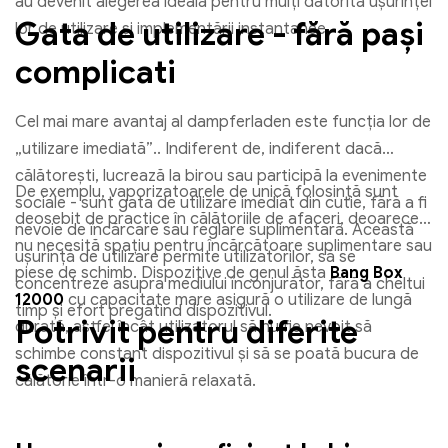
au devenit alegerea ideală pentru mulți datorită ușurinței
Gata de utilizare - fără pași
lor de utilizare și implementării instantanee.
complicati
Cel mai mare avantaj al dampferladen este funcția lor de
„utilizare imediată”.. Indiferent de, indiferent dacă
călătorești, lucrează la birou sau participă la evenimente
De exemplu, vaporizatoarele de unică folosință sunt
sociale - sunt gata de utilizare imediat din cutie, fără a fi
deosebit de practice în călătoriile de afaceri, deoarece
nevoie de încărcare sau reglare suplimentară. Această
nu necesită spațiu pentru încărcătoare suplimentare sau
ușurință de utilizare permite utilizatorilor, să se
piese de schimb. Dispozitive de genul ăsta
Bang Box
concentreze asupra mediului înconjurător, fără a cheltui
12000
cu capacitate mare asigură o utilizare de lungă
timp și efort pregătind dispozitivul.
Potrivit pentru diferite
durată, astfel încât utilizatorul să nu fie nevoit să
schimbe constant dispozitivul și să se poată bucura de
scenarii
călătorie într-o manieră relaxată.