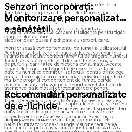
Senzori încorporați:
vape inteligente de unică folosință nu vor oferi doar
funcțiile tradiționale ale țigărilor electronice, dar au și
Monitorizare personalizată
numeroase funcții inteligente noi, care ar putea
a sănătății
revoluționa înțelegerea și utilizarea noastră a
Imagina, Viitoarele încărcătoare inteligente pentru țigări
magazinelor de abur.
electronice ar putea fi echipate cu senzori, care
monitorizează comportamentul de fumat al utilizatorului
Pentru utilizatori, care se joacă cu ideea, să renunțe la
în timp real, inclusiv comportamentul de tragere, numărul
fumat, această funcție ar fi deosebit de valoroasă.
de pufuri și cantitatea de nicotină consumată. Aceste
Țigara electronică inteligentă de unică folosință ar
date nu numai că permit utilizatorului, pentru a înțelege
putea oferi și ajuta cu recomandări individuale pentru un
mai bine propriul comportament de fumat, dar de
plan de renunțare bazat pe comportamentul istoric de
asemenea, să ia măsuri corespunzătoare pentru
Recomandări personalizate
fumat al utilizatorului, pentru a reduce consumul de
ajustarea consumului acestora. Datele colectate ar
tigari. De exemplu, dacă utilizatorul fumează prea des,
de e-lichide
putea fi sincronizate printr-o aplicație mobilă, care oferă
Dispozitivul ar putea emite un avertisment și poate oferi
utilizatorului o imagine de ansamblu cuprinzătoare
sugestii pentru reducerea consumului. Acest lucru
asupra sănătății sale.
Pe lângă monitorizarea sănătății, vaporizatoarele
permite utilizatorilor să-și atingă mai bine reducerea
inteligente ar putea avea și inteligență artificială (LA) a