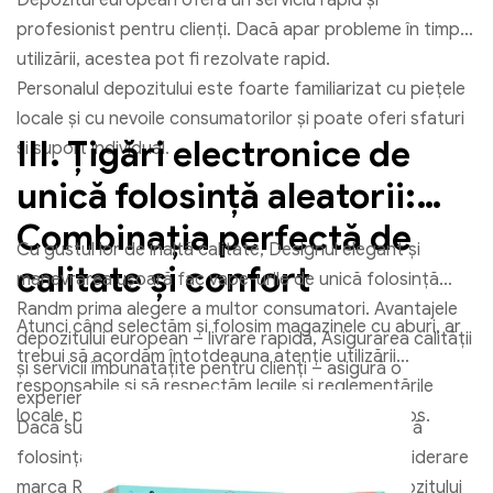
Depozitul european oferă un serviciu rapid și
profesionist pentru clienți. Dacă apar probleme în timpul
utilizării, acestea pot fi rezolvate rapid.
Personalul depozitului este foarte familiarizat cu piețele
locale și cu nevoile consumatorilor și poate oferi sfaturi
III. Țigări electronice de
și suport individual.
unică folosință aleatorii:
Combinația perfectă de
Cu gustul lor de înaltă calitate, Designul elegant și
calitate și confort
manevrarea ușoară fac vape-urile de unică folosință
Randm prima alegere a multor consumatori. Avantajele
Atunci când selectăm și folosim magazinele cu aburi, ar
depozitului european – livrare rapidă, Asigurarea calității
trebui să acordăm întotdeauna atenție utilizării
și servicii îmbunătățite pentru clienți – asigură o
responsabile și să respectăm legile și reglementările
experiență pozitivă pentru utilizator.
locale, pentru a crea un mediu sănătos și armonios.
Dacă sunteți în căutarea unui e-narghilea de unică
folosință de primă clasă, ar trebui să luați în considerare
marca Randm și să beneficiați de avantajele depozitului