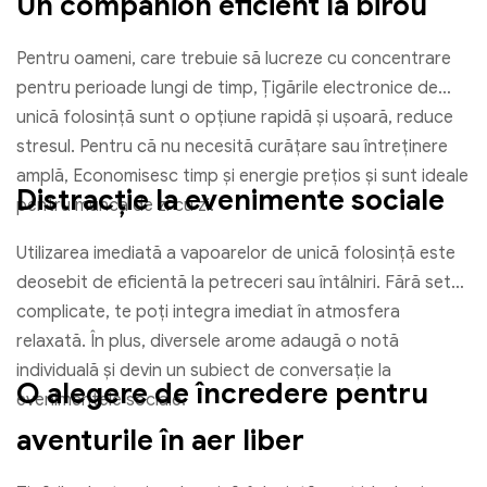
Un companion eficient la birou
Pentru oameni, care trebuie să lucreze cu concentrare
pentru perioade lungi de timp, Țigările electronice de
unică folosință sunt o opțiune rapidă și ușoară, reduce
stresul. Pentru că nu necesită curățare sau întreținere
amplă, Economisesc timp și energie prețios și sunt ideale
Distracție la evenimente sociale
pentru munca de zi cu zi.
Utilizarea imediată a vapoarelor de unică folosință este
deosebit de eficientă la petreceri sau întâlniri. Fără setări
complicate, te poți integra imediat în atmosfera
relaxată. În plus, diversele arome adaugă o notă
individuală și devin un subiect de conversație la
O alegere de încredere pentru
evenimentele sociale.
aventurile în aer liber