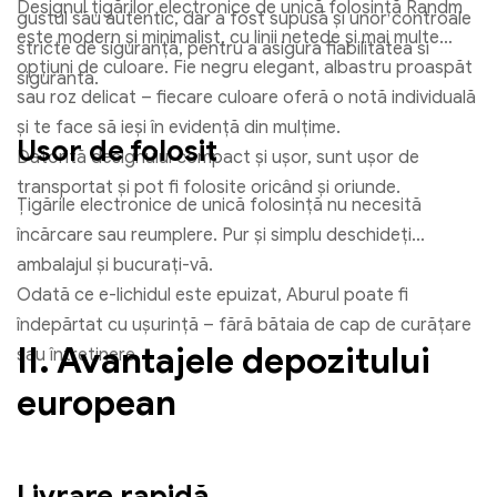
Designul țigărilor electronice de unică folosință Randm
gustul său autentic, dar a fost supusă și unor controale
este modern și minimalist, cu linii netede și mai multe
stricte de siguranță, pentru a asigura fiabilitatea si
opțiuni de culoare. Fie negru elegant, albastru proaspăt
siguranta.
sau roz delicat – fiecare culoare oferă o notă individuală
și te face să ieși în evidență din mulțime.
Usor de folosit
Datorită designului compact și ușor, sunt ușor de
transportat și pot fi folosite oricând și oriunde.
Țigările electronice de unică folosință nu necesită
încărcare sau reumplere. Pur și simplu deschideți
ambalajul și bucurați-vă.
Odată ce e-lichidul este epuizat, Aburul poate fi
îndepărtat cu ușurință – fără bătaia de cap de curățare
II. Avantajele depozitului
sau întreținere.
european
Livrare rapidă