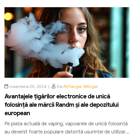
în mod durabil.
și pentru a experimenta o experiență personalizată de
utilizator!
noiembrie 25, 2024
De
Ahlfänger Alfinger
Avantajele țigărilor electronice de unică
folosință ale mărcii Randm și ale depozitului
european
Pe piața actuală de vaping, vapoarele de unică folosință
au devenit foarte populare datorită ușurinței de utilizare