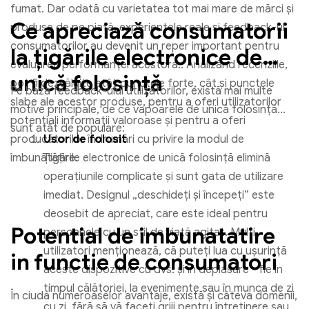
fumat. Dar odată cu varietatea tot mai mare de mărci și
Ce apreciază consumatorii
produse de pe piață, experiențele reale și feedback-ul
consumatorilor au devenit un reper important pentru
la țigările electronice de
evaluarea performanței acestora.. Analizând recenziile,
unică folosință
pot fi dezvăluite atât punctele forte, cât și punctele
Pe baza feedback-ului utilizatorilor, există mai multe
slabe ale acestor produse, pentru a oferi utilizatorilor
motive principale, de ce vapoarele de unică folosință
potențiali informații valoroase și pentru a oferi
sunt atât de populare:
producătorilor îndrumări cu privire la modul de
Usor de folosit
îmbunătățire.
Țigările electronice de unică folosință elimină
operațiunile complicate și sunt gata de utilizare
imediat. Designul „deschideți și începeți” este
deosebit de apreciat, care este ideal pentru
Potential de imbunatatire
persoanele cu un stil de viață agitat. Mulți
utilizatori menționează, că puteți lua cu ușurință
in functie de consumatori
aceste dispozitive cu dvs. și în deplasare - fie în
timpul călătoriei, la evenimente sau în munca de zi
În ciuda numeroaselor avantaje, există și câteva domenii,
cu zi, fără să vă faceți griji pentru întreținere sau