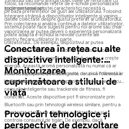
fumatului sau să-și atingă obiectivele de renunțare cu
folosi, să recomande rețete de e-lichide personalizate
sprijin personalizat.
Implementarea acestei caracteristici necesită o
pe baza preferințelor de gust ale utilizatorului. Folosind
integrare strânsă a dispozitivelor inteligente și vaping.
datele colectate despre gustul preferat al utilizatorului,
Prin colectarea și analiza continuă a datelor utilizatorilor,
sistemul poate face sugestii pentru noi arome sau chiar
vaporizarea ar putea deveni o experiență personalizată
poate adapta e-lichidul la nevoile curente ale
pentru fiecare utilizator în parte.
utilizatorului.. De exemplu, dispozitivul ar putea
Conectarea în rețea cu alte
recomanda utilizatorului o aromă răcoritoare, când se
dispozitive inteligente:
simte obosit, sau o aromă stimulativă, pentru a crește
energia. Această aromă personalizată nu numai că ar
Monitorizarea
îmbunătăți experiența utilizatorului, dar și să întărească
În viitor, vaporizatoarele inteligente de unică folosință ar
cuprinzătoare a stilului de
legătura cu produsul.
putea funcționa și cu alte dispozitive inteligente, precum
ceasurile inteligente sau trackerele de fitness, fi
viață
conectat. Aceste dispozitive pot fi sincronizate prin
Bluetooth sau prin tehnologii wireless similare, pentru a
Provocări tehnologice și
monitoriza starea de sănătate a utilizatorului și a
controla consumul de țigări. De exemplu, dacă
perspective de dezvoltare
utilizatorul este mai puțin activ, aburul ar putea trimite