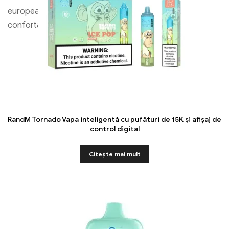
european. Nu numai că vă bucurați de o utilizare
confortabilă, dar și servicii excelente.
RandM Tornado Vapa inteligentă cu pufături de 15K și afișaj de
control digital
Citeşte mai mult