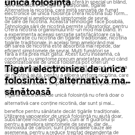
unică folosință
electronice de unică folosință oferă în special un blând,
Spre deosebire de țigările tradiționale, țigările
Alternativa la nicotina, care imită senzația de fumat
electronice de unică folosință oferă nicotină sub formă
tradițional și ameliorează simptomele de sevraj.
de sare de nicotină. Această tehnologie face posibilă,
Tehnologia sării de nicotină permite utilizatorilor, pentru
Oferă nicotină organismului într-un mod mai blând. În
a experimenta aceeași senzație satisfăcătoare ca la
comparație cu nicotina din țigările tradiționale, nicotina
țigările tradiționale, în același timp ameliorând mai
din sarea de nicotină este absorbită mai repede, dar
eficient simptomele de sevraj. Mulți fumători se
fără a irita prea mult gâtul. Acest lucru înseamnă, că
confruntă cu simptome precum anxietatea atunci când
vaporizatoarele de unică folosință pot oferi un
Tigari electronice de unica
încep să renunțe, Iritabilitate și apetit crescut, iar sarea
sentiment similar cu țigările tradiționale, în timp ce
de nicotină ajută, pentru a elibera uniform nicotina, care
folosinta: O alternativă mai
aportul de nicotină devine mai controlabil.
ameliorează aceste simptome și facilitează procesul de
sănătoasă
înțărcare.
Țigările electronice de unică folosință nu oferă doar o
alternativă care conține nicotină, dar sunt și mai
benefice pentru sănătate decât țigările tradiționale.
Utilizarea vapoarelor de unică folosință nu ajută doar,
Substanțele nocive din țigări, cum ar fi gudronul și
pentru a ameliora simptomele de sevraj, dar de
monoxidul de carbon, sunt principalele cauze ale
asemenea, pentru a reduce treptat dependența de