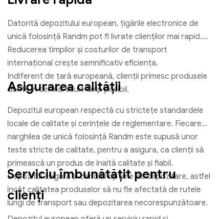
Datorită depozitului european, țigările electronice de
unică folosință Randm pot fi livrate clienților mai rapid.
Reducerea timpilor și costurilor de transport
internațional crește semnificativ eficiența.
Indiferent de țară europeană, clienții primesc produsele
Asigurarea calității
dorite în cel mai scurt timp posibil.
Depozitul european respectă cu strictețe standardele
locale de calitate și cerințele de reglementare. Fiecare
narghilea de unică folosință Randm este supusă unor
teste stricte de calitate, pentru a asigura, ca clienții să
primească un produs de înaltă calitate și fiabil.
Serviciu îmbunătățit pentru
Depozitul asigură și condiții optime de depozitare, astfel
încât calitatea produselor să nu fie afectată de rutele
clienți
lungi de transport sau depozitarea necorespunzătoare.