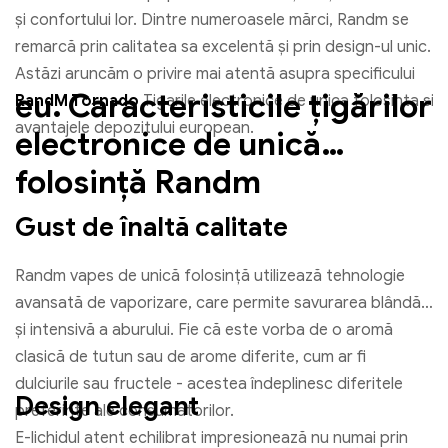
și confortului lor. Dintre numeroasele mărci, Randm se
remarcă prin calitatea sa excelentă și prin design-ul unic.
Astăzi aruncăm o privire mai atentă asupra specificului
eu. Caracteristicile țigărilor
RandM Tornado
Tigarile electronice de unica folosinta si
avantajele depozitului european.
electronice de unică
folosință Randm
Gust de înaltă calitate
Randm vapes de unică folosință utilizează tehnologie
avansată de vaporizare, care permite savurarea blândă
și intensivă a aburului. Fie că este vorba de o aromă
clasică de tutun sau de arome diferite, cum ar fi
dulciurile sau fructele - acestea îndeplinesc diferitele
Design elegant
preferințe ale consumatorilor.
E-lichidul atent echilibrat impresionează nu numai prin