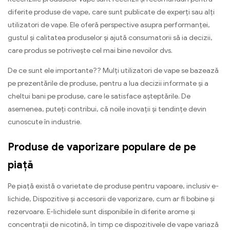
diferite produse de vape, care sunt publicate de experți sau alți
utilizatori de vape. Ele oferă perspective asupra performanței,
gustul și calitatea produselor și ajută consumatorii să ia decizii,
care produs se potrivește cel mai bine nevoilor dvs.
De ce sunt ele importante?? Mulți utilizatori de vape se bazează
pe prezentările de produse, pentru a lua decizii informate și a
cheltui bani pe produse, care le satisface așteptările. De
asemenea, puteți contribui, că noile inovații și tendințe devin
cunoscute în industrie.
Produse de vaporizare populare de pe
piață
Pe piață există o varietate de produse pentru vapoare, inclusiv e-
lichide, Dispozitive și accesorii de vaporizare, cum ar fi bobine și
rezervoare. E-lichidele sunt disponibile în diferite arome și
concentrații de nicotină, în timp ce dispozitivele de vape variază