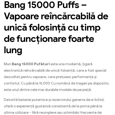
Bang 15000 Puffs –
Vapoare reîncărcabilă de
unică folosință cu timp
de funcționare foarte
lung
Muri
Bang 15000 Pufături
este una modernă, țigară
electronică reîncărcabilă de unică folosință, care a fost special
dezvoltat pentru vapoare, care prețuiesc performanța și
confortul. Cu până la 15.000 Cu numărul de trageri pe dispozitiv,
este unul dintre cele mai durabile modele de pe piață.
Datorită bateriei puternice și rezervorului generos de e-lichid,
oferă o experiență gustativă consistentă de la prima până la
ultima utilizare - fără reumplere sau schimbări frecvente de