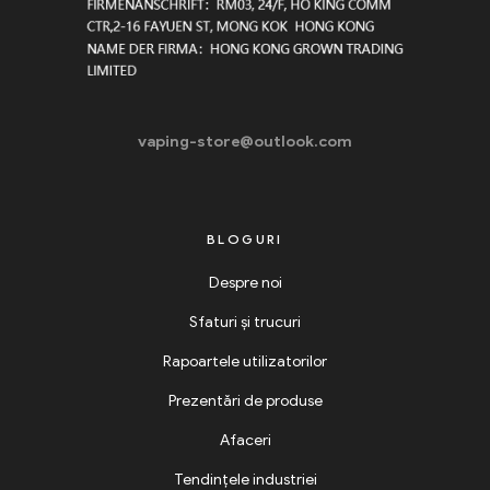
vaping-store@outlook.com
BLOGURI
Despre noi
Sfaturi și trucuri
Rapoartele utilizatorilor
Prezentări de produse
Afaceri
Tendințele industriei