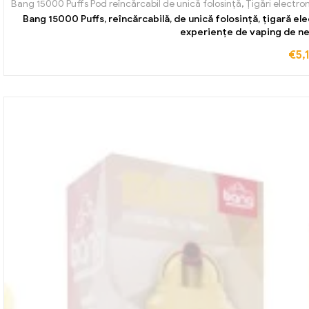
Bang 15000 Puffs Pod reîncărcabil de unică folosință
,
Țigări electro
Bang 15000 Puffs, reîncărcabilă, de unică folosință, țigară el
experiențe de vaping de ne
€
5,