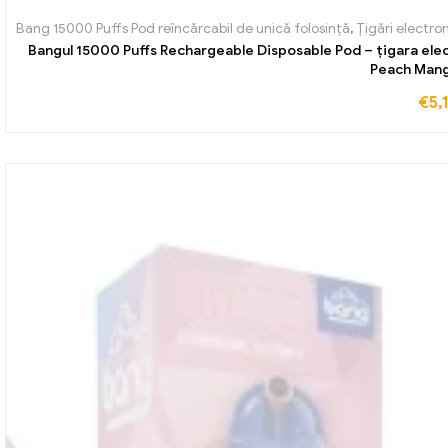
Bang 15000 Puffs Pod reîncărcabil de unică folosință
,
Țigări electro
Bangul 15000 Puffs Rechargeable Disposable Pod – țigara elect
Peach Mang
€
5,