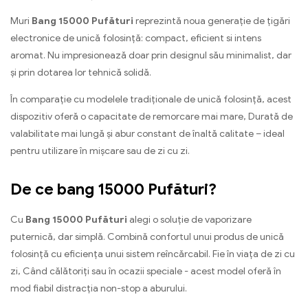
Muri
Bang 15000 Pufături
reprezintă noua generație de țigări
electronice de unică folosință: compact, eficient si intens
aromat. Nu impresionează doar prin designul său minimalist, dar
şi prin dotarea lor tehnică solidă.
În comparație cu modelele tradiționale de unică folosință, acest
dispozitiv oferă o capacitate de remorcare mai mare, Durată de
valabilitate mai lungă și abur constant de înaltă calitate – ideal
pentru utilizare în mișcare sau de zi cu zi.
De ce bang 15000 Pufături?
Cu
Bang 15000 Pufături
alegi o soluție de vaporizare
puternică, dar simplă. Combină confortul unui produs de unică
folosință cu eficiența unui sistem reîncărcabil. Fie în viața de zi cu
zi, Când călătoriți sau în ocazii speciale - acest model oferă în
mod fiabil distracția non-stop a aburului.