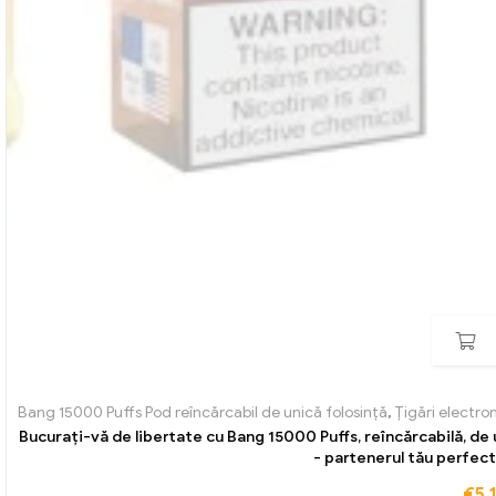
Bang 15000 Puffs Pod reîncărcabil de unică folosință
,
Țigări electron
Bucurați-vă de libertate cu Bang 15000 Puffs, reîncărcabilă, de 
- partenerul tău perfec
€
5,