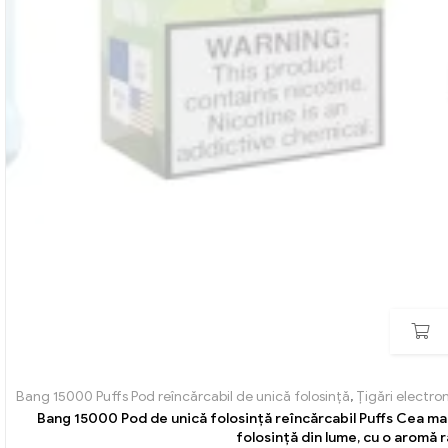
Bang 15000 Puffs Pod reîncărcabil de unică folosință
,
Țigări electron
Bang 15000 Pod de unică folosință reîncărcabil Puffs Cea mai
folosință din lume, cu o aromă