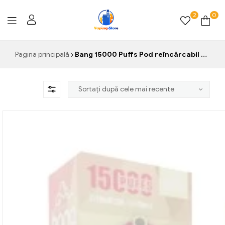
2
0
Vaping-
Pagina principală
Bang 15000 Puffs Pod reîncărcabil de unică folosință
Store.de