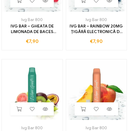
Ivg Bar 800
Ivg Bar 800
IVG BAR – GHEATA DE
IVG BAR – RAINBOW 20MG
LIMONADA DE BACES
ȚIGĂRĂ ELECTRONICĂ DE
20MG TIGARETA
UTILIZARE 800 TRENURI
€
7,90
€
7,90
ELECTRONICA DE UNA
unica folosinta 800
TRENURI
Ivg Bar 800
Ivg Bar 800