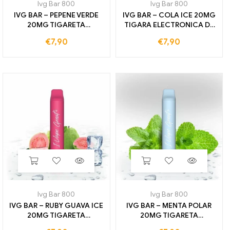
Ivg Bar 800
Ivg Bar 800
IVG BAR – PEPENE VERDE
IVG BAR – COLA ICE 20MG
20MG TIGARETA
TIGARA ELECTRONICA DE
ELECTRONICA DE UNA
UNA unica folosinta 800
€
7,90
€
7,90
unica folosinta 800
TRENURI
TRENURI
Ivg Bar 800
Ivg Bar 800
IVG BAR – RUBY GUAVA ICE
IVG BAR – MENTA POLAR
20MG TIGARETA
20MG TIGARETA
ELECTRONICA DE UNA
ELECTRONICA DE UNA