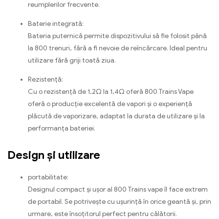
reumplerilor frecvente.
Baterie integrată:
Bateria puternică permite dispozitivului să fie folosit până
la 800 trenuri, fără a fi nevoie de reîncărcare. Ideal pentru
utilizare fără griji toată ziua.
Rezistenţă:
Cu o rezistență de 1,2Ω la 1,4Ω oferă 800 Trains Vape
oferă o producție excelentă de vapori și o experiență
plăcută de vaporizare, adaptat la durata de utilizare și la
performanța bateriei.
Design și utilizare
portabilitate:
Designul compact și ușor al 800 Trains vape îl face extrem
de portabil. Se potrivește cu ușurință în orice geantă și, prin
urmare, este însoțitorul perfect pentru călătorii.