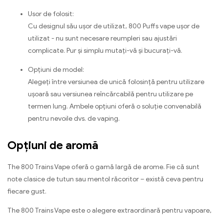
Usor de folosit:
Cu designul său ușor de utilizat, 800 Puffs vape ușor de
utilizat - nu sunt necesare reumpleri sau ajustări
complicate. Pur și simplu mutați-vă și bucurați-vă.
Opțiuni de model:
Alegeți între versiunea de unică folosință pentru utilizare
ușoară sau versiunea reîncărcabilă pentru utilizare pe
termen lung. Ambele opțiuni oferă o soluție convenabilă
pentru nevoile dvs. de vaping.
Opțiuni de aromă
The 800 Trains Vape oferă o gamă largă de arome. Fie că sunt
note clasice de tutun sau mentol răcoritor – există ceva pentru
fiecare gust.
The 800 Trains Vape este o alegere extraordinară pentru vapoare,