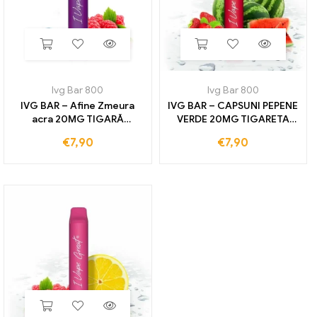
Ivg Bar 800
Ivg Bar 800
IVG BAR – Afine Zmeura
IVG BAR – CAPSUNI PEPENE
acra 20MG TIGARĂ
VERDE 20MG TIGARETA
ELECTRONICĂ DE
ELECTRONICA DE UNICA
€
7,90
€
7,90
UTILIZARE 800 TRENURI
unica 800 TRENURI