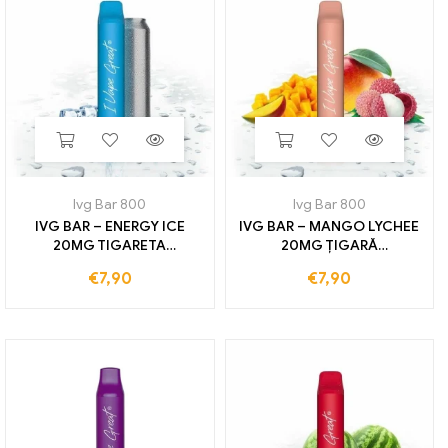
Ivg Bar 800
Ivg Bar 800
IVG BAR – ENERGY ICE
IVG BAR – MANGO LYCHEE
20MG TIGARETA
20MG ȚIGARĂ
ELECTRONICA DE UNA
ELECTRONICĂ DE
€
7,90
€
7,90
unica folosinta 800
UTILIZARE 800 TRENURI
TRENURI