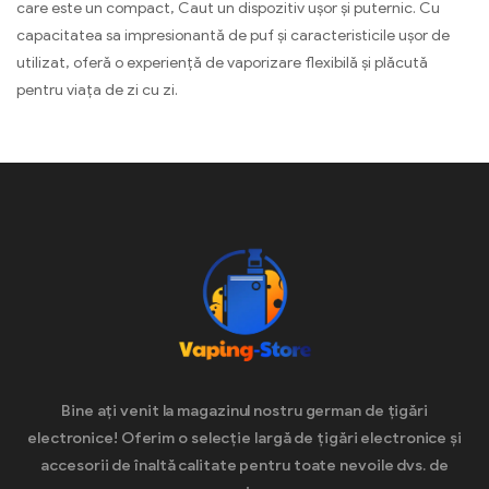
care este un compact, Caut un dispozitiv ușor și puternic. Cu
capacitatea sa impresionantă de puf și caracteristicile ușor de
utilizat, oferă o experiență de vaporizare flexibilă și plăcută
pentru viața de zi cu zi.
Bine ați venit la magazinul nostru german de țigări
electronice! Oferim o selecție largă de țigări electronice și
accesorii de înaltă calitate pentru toate nevoile dvs. de