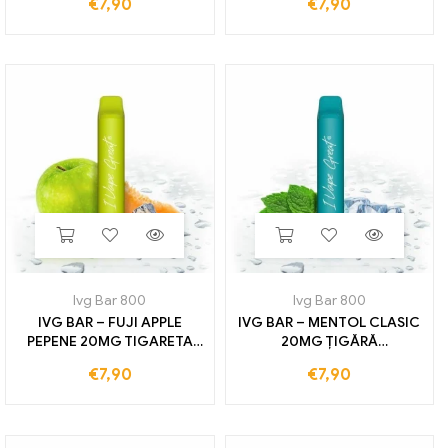
€
7,90
€
7,90
unica folosinta 800
unica folosinta 800
TRENURI
TRENURI
Ivg Bar 800
Ivg Bar 800
IVG BAR – FUJI APPLE
IVG BAR – MENTOL CLASIC
PEPENE 20MG TIGARETA
20MG ȚIGĂRĂ
ELECTRONICA DE UNA
ELECTRONICĂ DE
€
7,90
€
7,90
unica folosinta 800
UTILIZARE 800 TRENURI
TRENURI