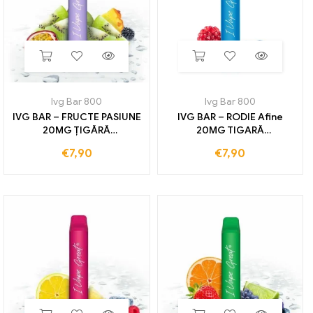
Ivg Bar 800
Ivg Bar 800
IVG BAR – FRUCTE PASIUNE
IVG BAR – RODIE Afine
20MG ȚIGĂRĂ
20MG TIGARĂ
ELECTRONICĂ DE UNICA
ELECTRONICĂ DE
€
7,90
€
7,90
UTILIZARE 800 TRENURI
UTILIZARE 800 TRENURI