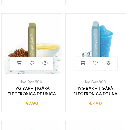
TRENURI
Ivg Bar 800
Ivg Bar 800
IVG BAR – ȚIGĂRĂ
IVG BAR – ȚIGĂRĂ
ELECTRONICĂ DE UNICA
ELECTRONICĂ DE UNA
UTILIZĂ 20MG CARTĂ DE
unica folosinta BLUE SLUSH
€
7,90
€
7,90
VANILIE 800 TRENURI
ICE 20MG 800 TRENURI