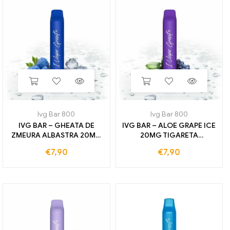
Ivg Bar 800
Ivg Bar 800
IVG BAR – GHEATA DE
IVG BAR – ALOE GRAPE ICE
ZMEURA ALBASTRA 20MG
20MG TIGARETA
TIGARETA ELECTRONICA
ELECTRONICA DE UNA
€
7,90
€
7,90
DE UNA unica folosinta 800
unica folosinta 800
TRENURI
TRENURI