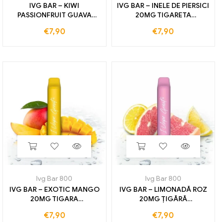
IVG BAR – KIWI
IVG BAR – INELE DE PIERSICI
PASSIONFRUIT GUAVA
20MG TIGARETA
20MG TIGARĂ
ELECTRONICA DE UNA
€
7,90
€
7,90
ELECTRONICĂ DE UNA
unica folosinta 800
unica folosinta 800
TRENURI
TRENURI
Ivg Bar 800
Ivg Bar 800
IVG BAR – EXOTIC MANGO
IVG BAR – LIMONADĂ ROZ
20MG TIGARA
20MG ȚIGĂRĂ
ELECTRONICA DE UNA
ELECTRONICĂ DE
€
7,90
€
7,90
unica folosinta 800
UTILIZARE 800 TRENURI