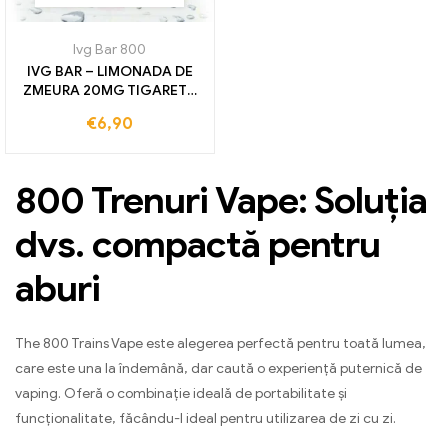
Ivg Bar 800
IVG BAR – LIMONADA DE
ZMEURA 20MG TIGARETA
ELECTRONICA DE
€
6,90
UTILIZARE 800 TRENURI
800 Trenuri Vape: Soluția
dvs. compactă pentru
aburi
The 800 Trains Vape este alegerea perfectă pentru toată lumea,
care este una la îndemână, dar caută o experiență puternică de
vaping. Oferă o combinație ideală de portabilitate și
funcționalitate, făcându-l ideal pentru utilizarea de zi cu zi.