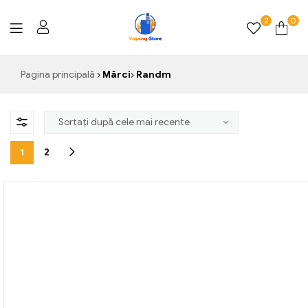
2
0
Vaping-
Pagina principală
Mărci
Randm
Store.de
1
2