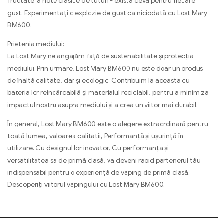
fructate la note clasice de tutun - există ceva pentru fiecare
gust. Experimentați o explozie de gust ca niciodată cu Lost Mary
BM600.
Prietenia mediului:
La Lost Mary ne angajăm față de sustenabilitate și protecția
mediului. Prin urmare, Lost Mary BM600 nu este doar un produs
de înaltă calitate, dar și ecologic. Contribuim la aceasta cu
bateria lor reîncărcabilă și materialul reciclabil, pentru a minimiza
impactul nostru asupra mediului și a crea un viitor mai durabil.
În general, Lost Mary BM600 este o alegere extraordinară pentru
toată lumea, valoarea calitatii, Performanță și ușurință în
utilizare. Cu designul lor inovator, Cu performanța și
versatilitatea sa de primă clasă, va deveni rapid partenerul tău
indispensabil pentru o experiență de vaping de primă clasă.
Descoperiți viitorul vapingului cu Lost Mary BM600.