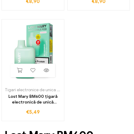
€
8,90
€
8,90
Tigari electronice de unica folosinta
,
Lost Mary BM600
Lost Mary BM600 țigară
electronică de unică
folosință
€
5,49