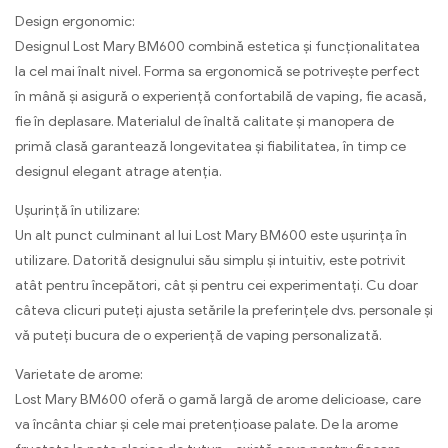
Design ergonomic:
Designul Lost Mary BM600 combină estetica și funcționalitatea
la cel mai înalt nivel. Forma sa ergonomică se potrivește perfect
în mână și asigură o experiență confortabilă de vaping, fie acasă,
fie în deplasare. Materialul de înaltă calitate și manopera de
primă clasă garantează longevitatea și fiabilitatea, în timp ce
designul elegant atrage atenția.
Ușurință în utilizare:
Un alt punct culminant al lui Lost Mary BM600 este uşurinţa în
utilizare. Datorită designului său simplu și intuitiv, este potrivit
atât pentru începători, cât și pentru cei experimentați. Cu doar
câteva clicuri puteți ajusta setările la preferințele dvs. personale și
vă puteți bucura de o experiență de vaping personalizată.
Varietate de arome:
Lost Mary BM600 oferă o gamă largă de arome delicioase, care
va încânta chiar și cele mai pretențioase palate. De la arome