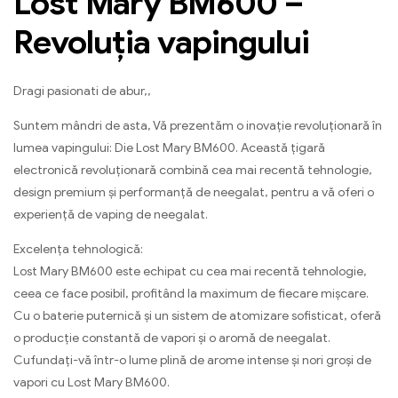
Lost Mary BM600 –
Revoluția vapingului
Dragi pasionati de abur,,
Suntem mândri de asta, Vă prezentăm o inovație revoluționară în
lumea vapingului: Die Lost Mary BM600. Această țigară
electronică revoluționară combină cea mai recentă tehnologie,
design premium și performanță de neegalat, pentru a vă oferi o
experiență de vaping de neegalat.
Excelența tehnologică:
Lost Mary BM600 este echipat cu cea mai recentă tehnologie,
ceea ce face posibil, profitând la maximum de fiecare mișcare.
Cu o baterie puternică și un sistem de atomizare sofisticat, oferă
o producție constantă de vapori și o aromă de neegalat.
Cufundați-vă într-o lume plină de arome intense și nori groși de
vapori cu Lost Mary BM600.