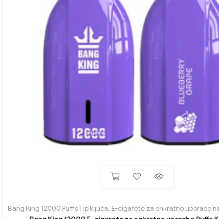
Bang King 12000 Puffs Tip ključa
,
E-cigarete za enkratno uporabo n