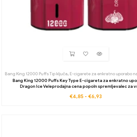
Bang King 12000 Puffs Tip ključa
,
E-cigarete za enkratno uporabo n
Bang King 12000 Puffs Key Type E-cigareta za enkratno upo
Dragon Ice Veleprodajna cena popoln spremljevalec za v
€
4,85
-
€
6,93