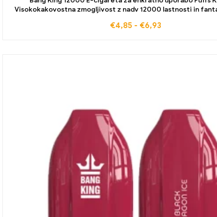
Bang King 12000 E-cigareta za enkratno uporabo Puffs 
Visokokakovostna zmogljivost z nadv 12000 lastnosti in fant
borovnice
€
4,85
-
€
6,93