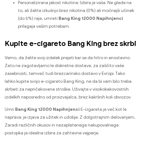
Personalizirana jakost nikotina: Izbira je vaša. Ne glede na
to, ali želite izkušnjo brez nikotina (0%) ali močnejši učinek
(do 5%) raje, umreti
Bang King 12000 Napihnjenci
prilagaja vašim potrebam.
Kupite e-cigareto Bang King brez skrbi
Vemo, da želite svoj izdelek prejeti kar se da hitro in enostavno.
Zato ne zagotavljamo le diskretne dostave, za zaščito vaše
zasebnosti, temveč tudi brezcarinsko dostavo v Evropi. Tako
lahko kupite svojo e-cigareto Bang King, ne da bi vam bilo treba
skrbeti za nepričakovane stroške. Uživajte v visokokakovostnih
izdelkih neposredno od proizvajalca, brez kakršnih koli obvozov.
Umri
Bang King 12000 Napihnjenci
E-cigareta je več kot le
naprava; je izjava za užitek in udobje. Z dolgotrajnim delovanjem,
Zaradi različnih okusov in nezapletenega nakupovalnega
postopka je idealna izbira za zahtevne vejperje.