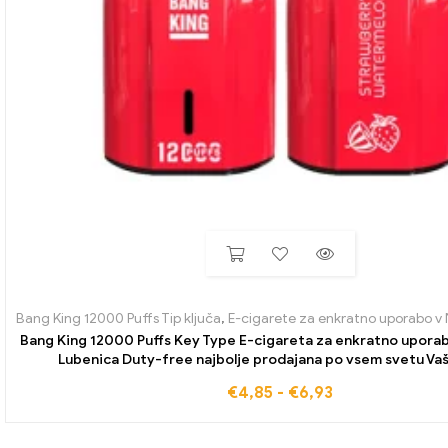
Bang King 12000 Puffs Tip ključa
,
E-cigarete za enkratno uporabo v 
Bang King 12000 Puffs Key Type E-cigareta za enkratno upora
Lubenica Duty-free najbolje prodajana po vsem svetu Vaš
spremljevalec za vsak dan
€
4,85
-
€
6,93