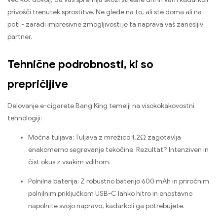
privošči trenutek sprostitve. Ne glede na to, ali ste doma ali na
poti - zaradi impresivne zmogljivosti je ta naprava vaš zanesljiv
partner.
Tehnične podrobnosti, ki so
prepričljive
Delovanje e-cigarete Bang King temelji na visokokakovostni
tehnologiji:
Močna tuljava: Tuljava z mrežico 1,2Ω zagotavlja
enakomerno segrevanje tekočine. Rezultat? Intenziven in
čist okus z vsakim vdihom.
Polnilna baterija: Z robustno baterijo 600 mAh in priročnim
polnilnim priključkom USB-C lahko hitro in enostavno
napolnite svojo napravo, kadarkoli ga potrebujete.