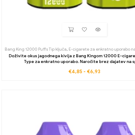
Bang King 12000 Puffs Tip ključa
,
E-cigarete za enkratno uporabo 
Doživite okus jagodnega kivija z Bang Kingom 12000 E-cigare
Type za enkratno uporabo. Naročite brez dajatev na s
€
4,85
-
€
6,93