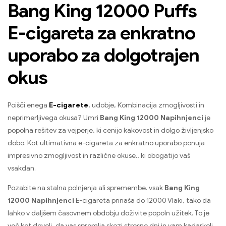
Bang King 12000 Puffs
E-cigareta za enkratno
uporabo za dolgotrajen
okus
Poišči enega
E-cigarete
, udobje, Kombinacija zmogljivosti in
neprimerljivega okusa? Umri
Bang King 12000 Napihnjenci
je
popolna rešitev za vejperje, ki cenijo kakovost in dolgo življenjsko
dobo. Kot ultimativna e-cigareta za enkratno uporabo ponuja
impresivno zmogljivost in različne okuse., ki obogatijo vaš
vsakdan.
Pozabite na stalna polnjenja ali spremembe. vsak
Bang King
12000 Napihnjenci
E-cigareta prinaša do 12000 Vlaki, tako da
lahko v daljšem časovnem obdobju doživite popoln užitek. To je
več kot dovolj, da vas spremlja skozi stresne dni in vam kadarkoli