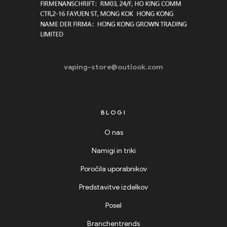
vaping-store@outlook.com
BLOGI
O nas
Namigi in triki
Poročila uporabnikov
Predstavitve izdelkov
Posel
Branchentrends