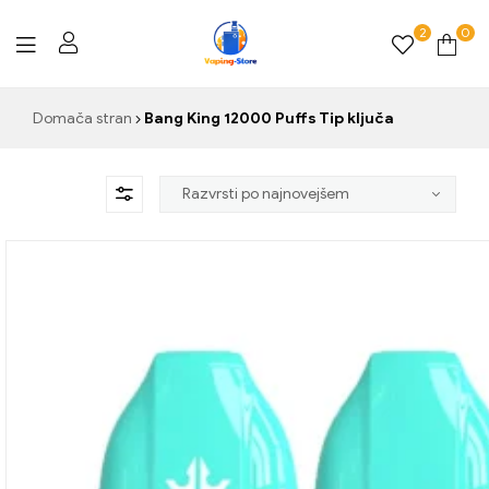
2
0
Vaping-
Domača stran
Bang King 12000 Puffs Tip ključa
Store.de