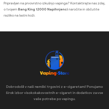
Pripravljen na prvovrstno izkušnjo vapinga? Kontaktirajte nas zdaj,
o tvojem
Bang King 12000 Napihnjenci
naročite in občutite
razliko na lastni koži.
Dobrodošli v naši nemški trgovini z e-cigaretami! Ponujamo
širok izbor visokokakovostnih e-cigaret in dodatkov za vse
vaše potrebe po vapingu.