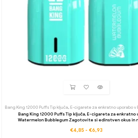
Bang King 12000 Puffs Tip ključa
,
E-cigarete za enkratno uporabo v B
Bang King 12000 Puffs Tip ključa, E-cigareta za enkratno
Watermelon Bubblegum Zagotovite si edinstven okus in n
brezcarinske ponudbe
€
4,85
-
€
6,93