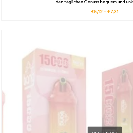
den täglichen Genuss bequem und unk
€
5,12
-
€
7,31
OUT OF STOCK