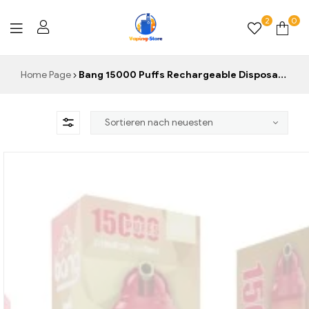
2
0
Vaping-
Home Page
Bang 15000 Puffs Rechargeable Disposable Pod
Store.de