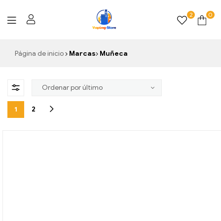
2
0
Vaping-
Página de inicio
Marcas
Muñeca
Store.de
1
2