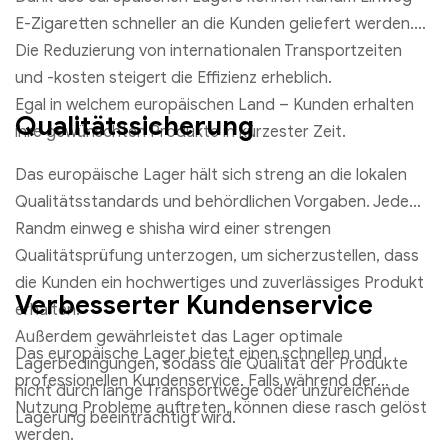
E-Zigaretten schneller an die Kunden geliefert werden.
Die Reduzierung von internationalen Transportzeiten
und -kosten steigert die Effizienz erheblich.
Egal in welchem europäischen Land – Kunden erhalten
Qualitätssicherung
ihre gewünschten Produkte in kürzester Zeit.
Das europäische Lager hält sich streng an die lokalen
Qualitätsstandards und behördlichen Vorgaben. Jede
Randm einweg e shisha wird einer strengen
Qualitätsprüfung unterzogen, um sicherzustellen, dass
die Kunden ein hochwertiges und zuverlässiges Produkt
Verbesserter Kundenservice
erhalten.
Außerdem gewährleistet das Lager optimale
Das europäische Lager bietet einen schnellen und
Lagerbedingungen, sodass die Qualität der Produkte
professionellen Kundenservice. Falls während der
nicht durch lange Transportwege oder unzureichende
Nutzung Probleme auftreten, können diese rasch gelöst
Lagerung beeinträchtigt wird.
werden.