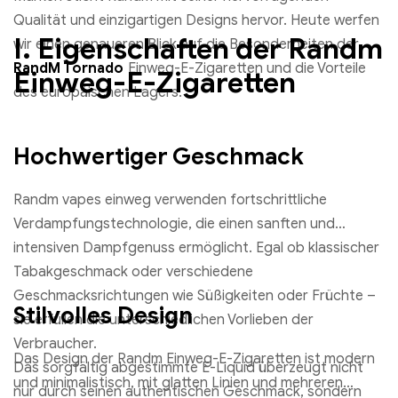
Qualität und einzigartigen Designs hervor. Heute werfen
I. Eigenschaften der Randm
wir einen genaueren Blick auf die Besonderheiten der
RandM Tornado
Einweg-E-Zigaretten und die Vorteile
Einweg-E-Zigaretten
des europäischen Lagers.
Hochwertiger Geschmack
Randm vapes einweg verwenden fortschrittliche
Verdampfungstechnologie, die einen sanften und
intensiven Dampfgenuss ermöglicht. Egal ob klassischer
Tabakgeschmack oder verschiedene
Geschmacksrichtungen wie Süßigkeiten oder Früchte –
Stilvolles Design
sie erfüllen die unterschiedlichen Vorlieben der
Verbraucher.
Das Design der Randm Einweg-E-Zigaretten ist modern
Das sorgfältig abgestimmte E-Liquid überzeugt nicht
und minimalistisch, mit glatten Linien und mehreren
nur durch seinen authentischen Geschmack, sondern