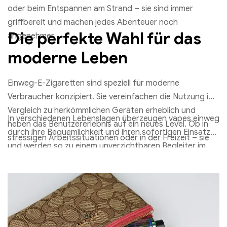
oder beim Entspannen am Strand – sie sind immer
griffbereit und machen jedes Abenteuer noch
Die perfekte Wahl für das
angenehmer.
moderne Leben
Einweg-E-Zigaretten sind speziell für moderne
Verbraucher konzipiert. Sie vereinfachen die Nutzung im
Vergleich zu herkömmlichen Geräten erheblich und
In verschiedenen Lebenslagen überzeugen vapes einweg
heben das Benutzererlebnis auf ein neues Level. Ob in
durch ihre Bequemlichkeit und ihren sofortigen Einsatz
stressigen Arbeitssituationen oder in der Freizeit – sie
und werden so zu einem unverzichtbaren Begleiter im
bieten maximale Zufriedenheit auf die einfachste Art
hektischen Alltag. Wenn Sie nach einem Produkt suchen,
und Weise.
das Sie jederzeit und überall begleiten kann, probieren
Sie dampferladen aus und machen Sie Ihr Leben noch
entspannter und angenehmer!