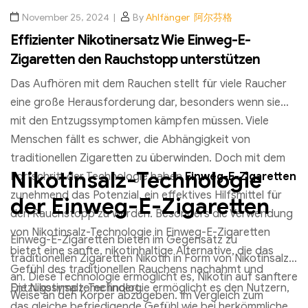
November 25, 2024
By
Ahlfänger 阿尔芬格
Effizienter Nikotinersatz Wie Einweg-E-
Zigaretten den Rauchstopp unterstützen
Das Aufhören mit dem Rauchen stellt für viele Raucher
eine große Herausforderung dar, besonders wenn sie
mit den Entzugssymptomen kämpfen müssen. Viele
Menschen fällt es schwer, die Abhängigkeit von
traditionellen Zigaretten zu überwinden. Doch mit dem
Nikotinsalz-Technologie
Fortschritt der Technologie haben
Einweg-E-Zigaretten
zunehmend das Potenzial, ein effektives Hilfsmittel für
der Einweg-E-Zigaretten
den Rauchstopp zu werden. Besonders die Verwendung
von Nikotinsalz-Technologie in Einweg-E-Zigaretten
Einweg-E-Zigaretten bieten im Gegensatz zu
bietet eine sanfte, nikotinhaltige Alternative, die das
traditionellen Zigaretten Nikotin in Form von Nikotinsalz
Gefühl des traditionellen Rauchens nachahmt und
an. Diese Technologie ermöglicht es, Nikotin auf sanftere
Entzugssymptome lindert.
Die Nikotinsalz-Technologie ermöglicht es den Nutzern,
Weise an den Körper abzugeben. Im Vergleich zum
das gleiche befriedigende Gefühl wie bei herkömmlichen