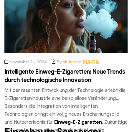
November 25, 2024
By
Ahlfänger 阿尔芬格
Intelligente Einweg-E-Zigaretten: Neue Trends
durch technologische Innovation
Mit der rasanten Entwicklung der Technologie erlebt die
E-Zigarettenindustrie eine beispiellose Veränderung.
Besonders die Integration von intelligenten
Technologien bringt ein völlig neues Erscheinungsbild
und Nutzererlebnis für
Einweg-E-Zigaretten
. Zukünftige
Eingebaute Sensoren:
intelligente vapes einweg werden nicht nur die