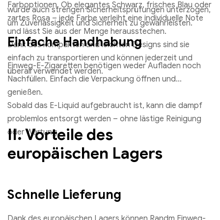
Farboptionen. Ob elegantes Schwarz, frisches Blau oder
wurde auch strengen Sicherheitsprüfungen unterzogen,
zartes Rosa – jede Farbe verleiht eine individuelle Note
um Zuverlässigkeit und Sicherheit zu gewährleisten.
und lässt Sie aus der Menge herausstechen.
Einfache Handhabung
Dank des kompakten und leichten Designs sind sie
einfach zu transportieren und können jederzeit und
Einweg-E-Zigaretten benötigen weder Aufladen noch
überall verwendet werden.
Nachfüllen. Einfach die Verpackung öffnen und
genießen.
Sobald das E-Liquid aufgebraucht ist, kann die dampf
problemlos entsorgt werden – ohne lästige Reinigung
II. Vorteile des
oder Wartung.
europäischen Lagers
Schnelle Lieferung
Dank des europäischen Lagers können Randm Einweg-