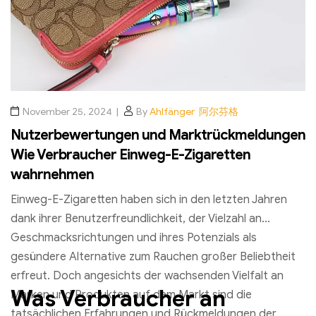
November 25, 2024
By
Ahlfänger 阿尔芬格
Nutzerbewertungen und Marktrückmeldungen
Wie Verbraucher Einweg-E-Zigaretten
wahrnehmen
Einweg-E-Zigaretten haben sich in den letzten Jahren
dank ihrer Benutzerfreundlichkeit, der Vielzahl an
Geschmacksrichtungen und ihres Potenzials als
gesündere Alternative zum Rauchen großer Beliebtheit
erfreut. Doch angesichts der wachsenden Vielfalt an
Was Verbraucher an
Marken und Produkten auf dem Markt sind die
tatsächlichen Erfahrungen und Rückmeldungen der