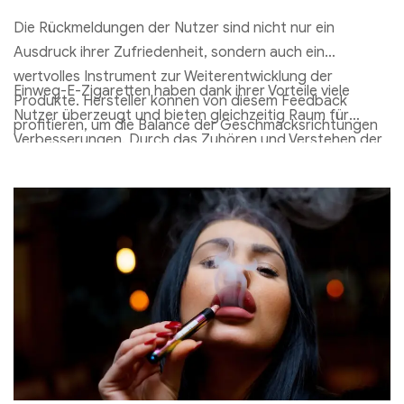
Die Rückmeldungen der Nutzer sind nicht nur ein
Ausdruck ihrer Zufriedenheit, sondern auch ein
wertvolles Instrument zur Weiterentwicklung der
Einweg-E-Zigaretten haben dank ihrer Vorteile viele
Produkte. Hersteller können von diesem Feedback
Nutzer überzeugt und bieten gleichzeitig Raum für
profitieren, um die Balance der Geschmacksrichtungen
Verbesserungen. Durch das Zuhören und Verstehen der
zu optimieren, die Kapazität von Batterie und Liquid
Verbraucherbedürfnisse können Hersteller die Qualität
besser abzustimmen und umweltfreundlichere Lösungen
ihrer Produkte weiter steigern und den
zu entwickeln.
Marktanforderungen gerecht werden. So wird der Weg
für eine noch bessere Nutzererfahrung geebnet.