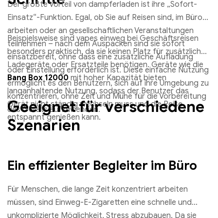
Der größte Vorteil von dampferladen ist ihre „Sofort-
Einsatz“-Funktion. Egal, ob Sie auf Reisen sind, im Büro
arbeiten oder an gesellschaftlichen Veranstaltungen
Beispielsweise sind vapes einweg bei Geschäftsreisen
teilnehmen – nach dem Auspacken sind sie sofort
besonders praktisch, da sie keinen Platz für zusätzliche
einsatzbereit, ohne dass eine zusätzliche Aufladung
Ladegeräte oder Ersatzteile benötigen. Geräte wie die
oder Einstellung erforderlich ist. Diese einfache Nutzung
Bang Box 12000
mit hoher Kapazität bieten
ermöglicht es den Benutzern, sich auf ihre Umgebung zu
langanhaltende Nutzung, sodass der Benutzer das
konzentrieren, ohne Zeit und Mühe für die Vorbereitung
Geeignet für verschiedene
Gerät nicht ständig wechseln muss und die Reise
des Geräts aufzuwenden.
entspannt genießen kann.
Szenarien
Ein effizienter Begleiter im Büro
Für Menschen, die lange Zeit konzentriert arbeiten
müssen, sind Einweg-E-Zigaretten eine schnelle und
unkomplizierte Möglichkeit, Stress abzubauen. Da sie