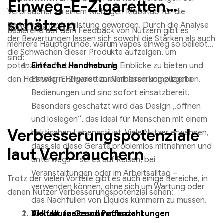
Einweg-E-Zigaretten
Verbraucher zu einem wichtigen Maßstab für die
schätzen
Bewertung ihrer Leistung geworden. Durch die Analyse
Basierend auf dem Feedback von Nutzern gibt es
der Bewertungen lassen sich sowohl die Stärken als auch
mehrere Hauptgründe, warum vapes einweg so beliebt
die Schwächen dieser Produkte aufzeigen, um
sind:
potenziellen Nutzern wertvolle Einblicke zu bieten und
Einfache Handhabung
den Herstellern Hinweise zur Verbesserung zu geben.
Einweg-E-Zigaretten eliminieren komplizierte
Bedienungen und sind sofort einsatzbereit.
Besonders geschätzt wird das Design „öffnen
und loslegen“, das ideal für Menschen mit einem
Verbesserungspotenziale
hektischen Lebensstil ist. Viele Nutzer erwähnen,
dass sie diese Geräte problemlos mitnehmen und
laut Verbrauchern
unterwegs – sei es auf Reisen, bei
Veranstaltungen oder im Arbeitsalltag –
Trotz der vielen Vorteile gibt es auch einige Bereiche, in
verwenden können, ohne sich um Wartung oder
denen Nutzer Verbesserungspotenzial sehen:
das Nachfüllen von Liquids kümmern zu müssen.
Vielfalt an Geschmacksrichtungen
Akkulaufzeit und Puffanzahl