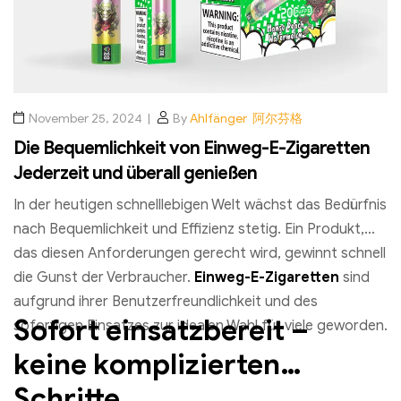
November 25, 2024
By
Ahlfänger 阿尔芬格
Die Bequemlichkeit von Einweg-E-Zigaretten
Jederzeit und überall genießen
In der heutigen schnelllebigen Welt wächst das Bedürfnis
nach Bequemlichkeit und Effizienz stetig. Ein Produkt,
das diesen Anforderungen gerecht wird, gewinnt schnell
die Gunst der Verbraucher.
Einweg-E-Zigaretten
sind
aufgrund ihrer Benutzerfreundlichkeit und des
Sofort einsatzbereit –
sofortigen Einsatzes zur idealen Wahl für viele geworden.
keine komplizierten
Schritte