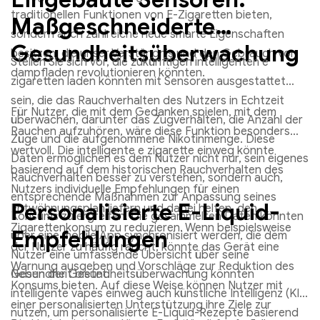
traditionellen Funktionen von E-Zigaretten bieten,
Maßgeschneiderte
sondern auch zahlreiche neue smarte Eigenschaften
Gesundheitsüberwachung
besitzen, die unser Verständnis und den Gebrauch von
Stellen Sie sich vor, die zukünftigen intelligenten e
dampfladen revolutionieren könnten.
zigaretten laden könnten mit Sensoren ausgestattet
sein, die das Rauchverhalten des Nutzers in Echtzeit
Für Nutzer, die mit dem Gedanken spielen, mit dem
überwachen, darunter das Zugverhalten, die Anzahl der
Rauchen aufzuhören, wäre diese Funktion besonders
Züge und die aufgenommene Nikotinmenge. Diese
wertvoll. Die intelligente e zigarette einweg könnte
Daten ermöglichen es dem Nutzer nicht nur, sein eigenes
basierend auf dem historischen Rauchverhalten des
Rauchverhalten besser zu verstehen, sondern auch,
Nutzers individuelle Empfehlungen für einen
entsprechende Maßnahmen zur Anpassung seines
Personalisierte E-Liquid-
Entwöhnungsplan liefern und dabei helfen, den
Konsums zu ergreifen. Die gesammelten Daten könnten
Zigarettenkonsum zu reduzieren. Wenn beispielsweise
Empfehlungen
über eine mobile App synchronisiert werden, die dem
der Nutzer zu häufig raucht, könnte das Gerät eine
Nutzer eine umfassende Übersicht über seine
Warnung ausgeben und Vorschläge zur Reduktion des
Gesundheit bietet.
Neben der Gesundheitsüberwachung könnten
Konsums bieten. Auf diese Weise können Nutzer mit
intelligente vapes einweg auch künstliche Intelligenz (KI)
einer personalisierten Unterstützung ihre Ziele zur
nutzen, um personalisierte E-Liquid-Rezepte basierend