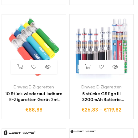
2,0 ml Patronen Pod mit
Elektronische zigarette
Verpackung
18650 Vape
Einweg E-Zigaretten
Einweg E-Zigaretten
10 Stück wiederauf ladbare
5 stücke GS Ego III
E-Zigaretten Gerät 2ml
3200mAh Batterie
leere Vape Pen dicke Öl
Verdampfer E Zigarette
€
88,88
€
26,83
–
€
119,82
patronen Pod 650mAh
Riesige Kapazität 510 Fit
Batterie Wachs Vapor izer
M14 M16 CE4 Zerstäuber E
Pen mit Verpackung
Cig 2200mah Vape Stift