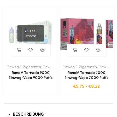
OUT OF
STOCK
Einweg E-Zigaretten
,
Einweg-E-Zigaretten in Belgien
Einweg E-Zigaretten
,
Einweg-E-Zi
,
Einweg-E-Zigaretten in Belgien
RandM Tornado 9000
RandM Tornado 7000
Einweg-Vape 9000 Puffs
Einweg-Vape 7000 Puffs
€
5,75
-
€
8,22
BESCHREIBUNG