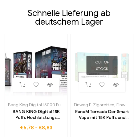
Schnelle Lieferung ab
deutschem Lager
OUT OF
STOCK
Bang King Digital 15000 Puffs
Einweg E-Zigaretten
,
Einweg-E-Zigaretten in Belgien
BANG KING Digital 15K
RandM Tornado Der Smart
Puffs Hochleistungs
Vape mit 15K Puffs und
Einweg E Zigarette mit
digitalem Kontroll Display
€
6,78
-
€
8,83
intensivem Geschmack