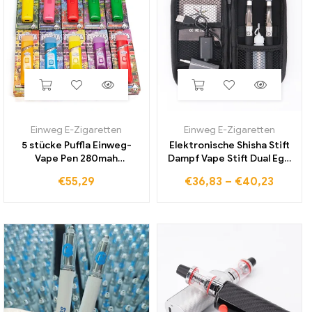
Einweg E-Zigaretten
Einweg E-Zigaretten
5 stücke Puffla Einweg-
Elektronische Shisha Stift
Vape Pen 280mah
Dampf Vape Stift Dual Ego
wiederauf ladbare 2,0 ml
Ce4 Zip Vape Kit
€
55,29
€
36,83
–
€
40,23
leere Hülsen Keramik spule
elektronische Zigarette
elektronische Zigaretten
Ego T Batterie Ce4
Vapor izer für dickes Öl
Zerstäuber E-Zigaretten
Kits