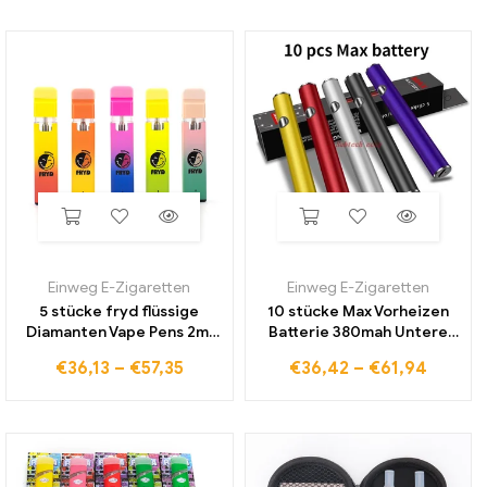
dicke Öl patronen Tank
patronen wagen
Einweg E-Zigaretten
Einweg E-Zigaretten
5 stücke fryd flüssige
10 stücke Max Vorheizen
Diamanten Vape Pens 2ml
Batterie 380mah Untere
Extrakte leere dicke Öl
Ladungs Variable Spannung
€
36,13
–
€
57,35
€
36,42
–
€
61,94
wagen und Zigaretten
Vape stift Für 510 gewinde
wiederauf ladbare 350mAh
Patrone Karren Taste Mit
Batterie Pod mit Paket
USB Ladegerät