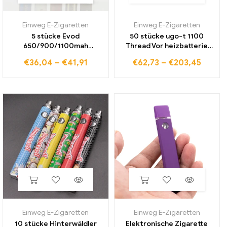
Einweg E-Zigaretten
Einweg E-Zigaretten
5 stücke Evod
50 stücke ugo-t 1100
650/900/1100mah
Thread Vor heizbatterie
Batterry E Zigarette Ego
mah E-Zigaretten Vape
€
36,04
–
€
41,91
€
62,73
–
€
203,45
Batterie für 510 Gewinde
Micro USB Passth rough
CE4 CE5 Zb zerstäuber
Evod Ego T Batterie für
Vape Stift USB Port Untere
Ce4 MT3 Tank
Ladungs
Einweg E-Zigaretten
Einweg E-Zigaretten
10 stücke Hinterwäldler
Elektronische Zigarette