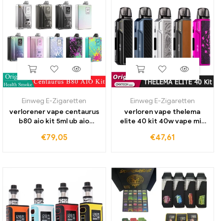
Einweg E-Zigaretten
Einweg E-Zigaretten
verlorener vape centaurus
verloren vape thelema
b80 aio kit 5ml ub aio
elite 40 kit 40w vape mit
leerer pod/boro tank rba
1400mah batterie 3ml e
€
79,05
€
47,61
modus & ub ultra spule e-
plus patrone elektronische
zigarette rdl mtl vape
zigarette rdl vapor izer