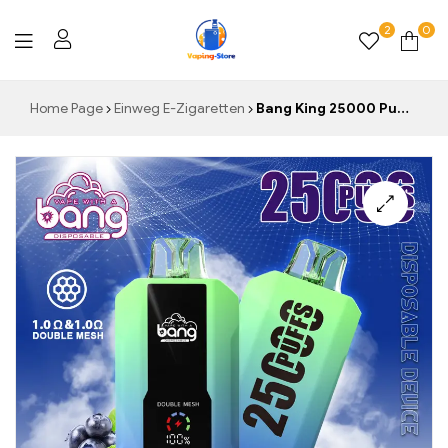
2
0
Vaping-
Home Page
Einweg E-Zigaretten
Bang King 25000 Puffs Large Screen B25 Vape Blueberry Mint Hochwertige Verarbeitung und unvergleichlicher Geschmack für Sie
Store.de