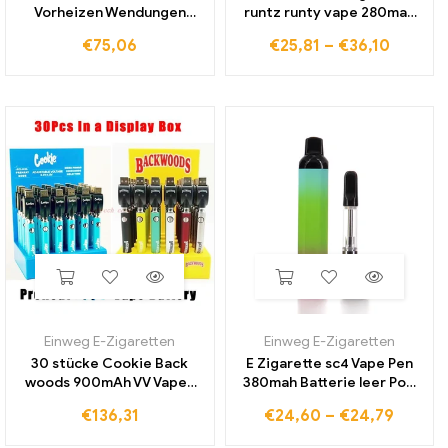
Vorheizen Wendungen
runtz runty vape 280mah
Batterie 1100mah
Batterie 1ml leere Gerät
€
75,06
€
25,81
–
€
36,10
Vorheizen Bottom Variable
Pods wiederauf ladbare
Spannung Batterie Vape
Einweg-Vape Pens Vape
stift für Wachs verdampfer
Pod mit Box
dickes öl vape
Einweg E-Zigaretten
Einweg E-Zigaretten
30 stücke Cookie Back
E Zigarette sc4 Vape Pen
woods 900mAh VV Vapes
380mah Batterie leer Pod
Batteries pannung
Vape Starter Kits USB
€
136,31
€
24,60
–
€
24,79
vorheizen einstellbar mit
Ladeans chluss für
USB-Ladegerät passen
Gewinde dicke Öl