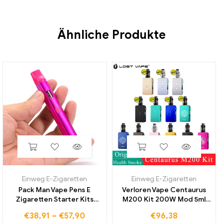
Ähnliche Produkte
Einweg E-Zigaretten
Einweg E-Zigaretten
Pack Man Vape Pens E
Verloren Vape Centaurus
Zigaretten Starter Kits
M200 Kit 200W Mod 5ml
380mAh wiederauf ladbare
Centaurus Unter Ohm Tank
€
38,91
–
€
57,90
€
96,38
Batterie Keramik spule leer
Fit UB Max Spule