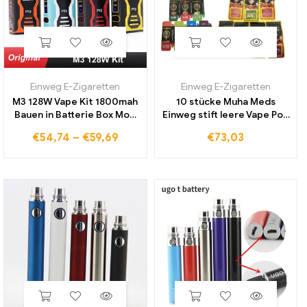
Einweg E-Zigaretten
Einweg E-Zigaretten
M3 128W Vape Kit 1800mah
10 stücke Muha Meds
Bauen in Batterie Box Mod
Einweg stift leere Vape Pod
Mit 3ml Tank Elektronische
wiederauf ladbare 2ml
€
54,74
–
€
59,69
€
73,03
Zigarette Kit vaper Vape
Vape Patrone 320mAh
Stift Verdampfer rauch
Batterie Keramik spule
Vapor izer mit Verpackung