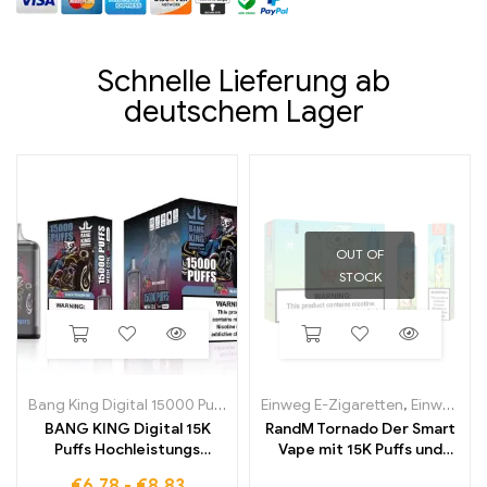
Schnelle Lieferung ab
deutschem Lager
OUT OF
STOCK
Bang King Digital 15000 Puffs
Einweg E-Zigaretten
,
Einweg-E-Zigaretten in Belgien
BANG KING Digital 15K
RandM Tornado Der Smart
Puffs Hochleistungs
Vape mit 15K Puffs und
Einweg E Zigarette mit
digitalem Kontroll Display
€
6,78
-
€
8,83