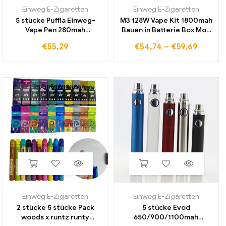
Einweg E-Zigaretten
Einweg E-Zigaretten
5 stücke Puffla Einweg-
M3 128W Vape Kit 1800mah
Vape Pen 280mah
Bauen in Batterie Box Mod
wiederauf ladbare 2,0 ml
Mit 3ml Tank Elektronische
€
55,29
€
54,74
–
€
59,69
leere Hülsen Keramik spule
Zigarette Kit vaper Vape
elektronische Zigaretten
Stift Verdampfer rauch
Vapor izer für dickes Öl
Einweg E-Zigaretten
Einweg E-Zigaretten
2 stücke 5 stücke Pack
5 stücke Evod
woods x runtz runty
650/900/1100mah