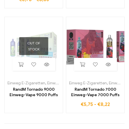
intensivem Geschmack
OUT OF
STOCK
Einweg E-Zigaretten
,
Einweg-E-Zigaretten in Belgien
Einweg E-Zigaretten
,
Einweg-E-Zi
,
Einweg-E-Zigaretten in Belgien
RandM Tornado 9000
RandM Tornado 7000
Einweg-Vape 9000 Puffs
Einweg-Vape 7000 Puffs
€
5,75
-
€
8,22