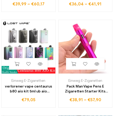
wiederauf ladbare Vape
Batterry E Zigarette Ego
€
39,99
–
€
60,17
€
36,04
–
€
41,91
Pens 1ml e Zigaretten leere
Batterie für 510 Gewinde
Gerät Pods 380mah
CE4 CE5 Zb zerstäuber
Batterie Vapor izer Vape
Vape Stift USB Port Untere
Pen
Ladungs
Einweg E-Zigaretten
Einweg E-Zigaretten
verlorener vape centaurus
Pack Man Vape Pens E
b80 aio kit 5ml ub aio
Zigaretten Starter Kits
leerer pod/boro tank rba
380mAh wiederauf ladbare
€
79,05
€
38,91
–
€
57,90
modus & ub ultra spule e-
Batterie Keramik spule leer
zigarette rdl mtl vape
2,0 ml Patronen Pod mit
Verpackung