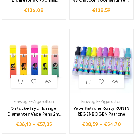
Zigarette bk 900mah
vv Cartoon 900mah untere
Vorheizen Batterien Kit
Spannung einstellbare
€
136,08
€
138,59
Thread Display Blister
Batterie USB-Ladegerät
angepasste Spannung
Vape Pen für Patrone eine
Batterien USB-Ladegerät
Display-Box
Einweg E-Zigaretten
Einweg E-Zigaretten
5 stücke fryd flüssige
Vape Patrone Runty RUNTS
Diamanten Vape Pens 2ml
REGENBOGEN Patrone
Extrakte leere dicke Öl
Keramik Spule Zerstäuber
€
36,13
–
€
57,35
€
38,59
–
€
54,70
wagen und Zigaretten
510 Gewinde Karren 1,0 ML
wiederauf ladbare 350mAh
Leer Dickes Öl Warenkorb
Batterie Pod mit Paket
Wachs Verdampfer