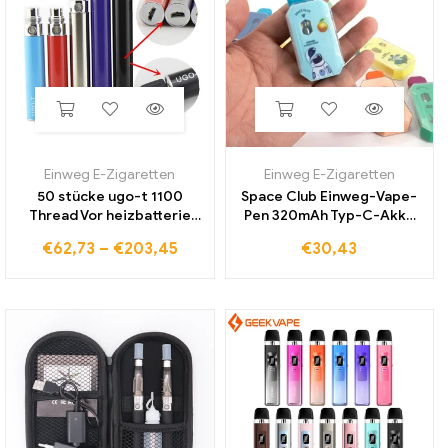
Einweg E-Zigaretten
Einweg E-Zigaretten
50 stücke ugo-t 1100
Space Club Einweg-Vape-
Thread Vor heizbatterie
Pen 320mAh Typ-C-Akku
mah E-Zigaretten Vape
2,0 ml leere Pods Keramik
€
62,73
–
€
203,45
€
30,43
Micro USB Passth rough
spule E-Cig-Vapor izer für
Evod Ego T Batterie für
dickes Öl
Ce4 MT3 Tank