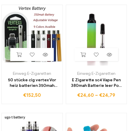
Einweg E-Zigaretten
Einweg E-Zigaretten
50 stücke cig vertex Vor
E Zigarette sc4 Vape Pen
heiz batterien 350mah
380mah Batterie leer Pod
Gewinde knopf Spannungs
Vape Starter Kits USB
€
152,50
€
24,60
–
€
24,79
batterie für Smart cart
Ladeans chluss für
Cookies Vape Patronen
Gewinde dicke Öl
wagen einstellen
patronen wagen