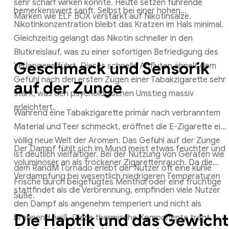
sehr scharf wirken konnte. Heute setzen führende
bemerkenswert sanft. Selbst bei einer hohen
Marken wie ELF BOX verstärkt auf Nikotinsalze.
Nikotinkonzentration bleibt das Kratzen im Hals minimal.
Gleichzeitig gelangt das Nikotin schneller in den
Blutkreislauf, was zu einer sofortigen Befriedigung des
Geschmack und Sensorik
Verlangens führt. Dieses schnelle Anfluten ähnelt dem
Gefühl nach den ersten Zügen einer Tabakzigarette sehr
auf der Zunge
stark, was den psychologischen Umstieg massiv
erleichtert.
Während eine Tabakzigarette primär nach verbranntem
Material und Teer schmeckt, eröffnet die E-Zigarette ein
völlig neue Welt der Aromen. Das Gefühl auf der Zunge
Der Dampf fühlt sich im Mund meist etwas feuchter und
ist deutlich vielfältiger. Bei der Nutzung von Geräten wie
voluminöser an als trockener Zigarettenrauch. Da die
dem RandM Tornado erlebt der Nutzer oft eine kühle
Verdampfung bei wesentlich niedrigeren Temperaturen
Frische durch beigefügtes Menthol oder eine fruchtige
stattfindet als die Verbrennung, empfinden viele Nutzer
Süße.
den Dampf als angenehm temperiert und nicht als
Die Haptik und das Gewicht
brennend heiß. Diese thermische Komponente trägt