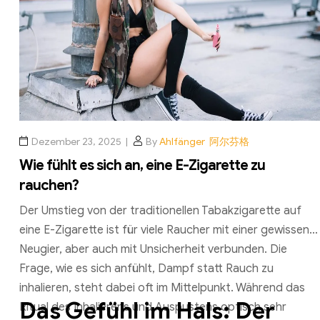
Dezember 23, 2025
By
Ahlfänger 阿尔芬格
Wie fühlt es sich an, eine E-Zigarette zu
rauchen?
Der Umstieg von der traditionellen Tabakzigarette auf
eine E-Zigarette ist für viele Raucher mit einer gewissen
Neugier, aber auch mit Unsicherheit verbunden. Die
Frage, wie es sich anfühlt, Dampf statt Rauch zu
inhalieren, steht dabei oft im Mittelpunkt. Während das
Das Gefühl im Hals: Der
Ritual des Inhalierens und Auspustens optisch sehr