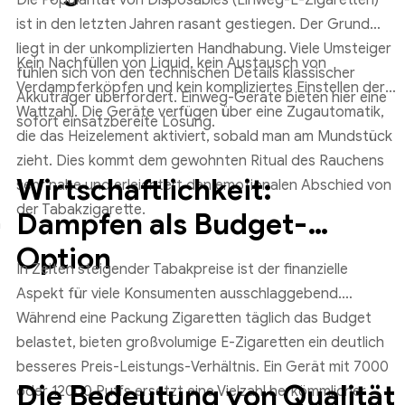
Die Popularität von Disposables (Einweg-E-Zigaretten)
ist in den letzten Jahren rasant gestiegen. Der Grund
liegt in der unkomplizierten Handhabung. Viele Umsteiger
Kein Nachfüllen von Liquid, kein Austausch von
fühlen sich von den technischen Details klassischer
Verdampferköpfen und kein kompliziertes Einstellen der
Akkuträger überfordert. Einweg-Geräte bieten hier eine
Wattzahl. Die Geräte verfügen über eine Zugautomatik,
sofort einsatzbereite Lösung.
die das Heizelement aktiviert, sobald man am Mundstück
zieht. Dies kommt dem gewohnten Ritual des Rauchens
Wirtschaftlichkeit:
sehr nahe und erleichtert den emotionalen Abschied von
der Tabakzigarette.
Dampfen als Budget-
h
Option
In Zeiten steigender Tabakpreise ist der finanzielle
Aspekt für viele Konsumenten ausschlaggebend.
Während eine Packung Zigaretten täglich das Budget
belastet, bieten großvolumige E-Zigaretten ein deutlich
besseres Preis-Leistungs-Verhältnis. Ein Gerät mit 7000
Die Bedeutung von Qualität
oder 12000 Puffs ersetzt eine Vielzahl herkömmlicher