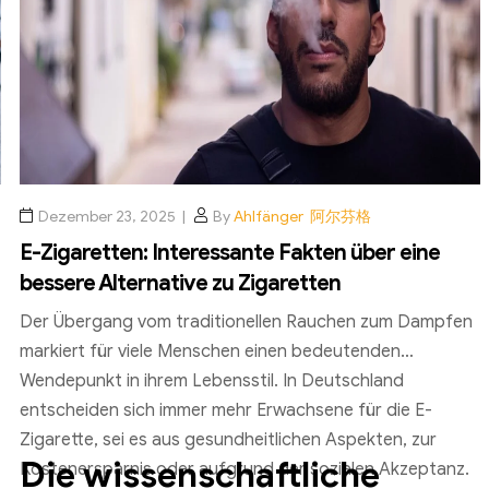
Dezember 23, 2025
By
Ahlfänger 阿尔芬格
E-Zigaretten: Interessante Fakten über eine
bessere Alternative zu Zigaretten
Der Übergang vom traditionellen Rauchen zum Dampfen
markiert für viele Menschen einen bedeutenden
Wendepunkt in ihrem Lebensstil. In Deutschland
entscheiden sich immer mehr Erwachsene für die E-
Zigarette, sei es aus gesundheitlichen Aspekten, zur
Die wissenschaftliche
Kostenersparnis oder aufgrund der sozialen Akzeptanz.