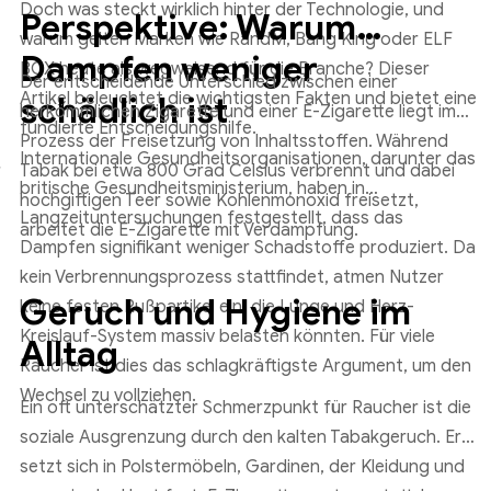
Doch was steckt wirklich hinter der Technologie, und
Perspektive: Warum
warum gelten Marken wie RandM, Bang King oder ELF
Dampfen weniger
BOX heute als wegweisend für die Branche? Dieser
Der entscheidende Unterschied zwischen einer
Artikel beleuchtet die wichtigsten Fakten und bietet eine
schädlich ist
herkömmlichen Zigarette und einer E-Zigarette liegt im
fundierte Entscheidungshilfe.
Prozess der Freisetzung von Inhaltsstoffen. Während
Internationale Gesundheitsorganisationen, darunter das
r
Tabak bei etwa 800 Grad Celsius verbrennt und dabei
britische Gesundheitsministerium, haben in
hochgiftigen Teer sowie Kohlenmonoxid freisetzt,
Langzeituntersuchungen festgestellt, dass das
arbeitet die E-Zigarette mit Verdampfung.
Dampfen signifikant weniger Schadstoffe produziert. Da
kein Verbrennungsprozess stattfindet, atmen Nutzer
Geruch und Hygiene im
keine festen Rußpartikel ein, die Lunge und Herz-
Kreislauf-System massiv belasten könnten. Für viele
Alltag
Raucher ist dies das schlagkräftigste Argument, um den
Wechsel zu vollziehen.
Ein oft unterschätzter Schmerzpunkt für Raucher ist die
soziale Ausgrenzung durch den kalten Tabakgeruch. Er
setzt sich in Polstermöbeln, Gardinen, der Kleidung und