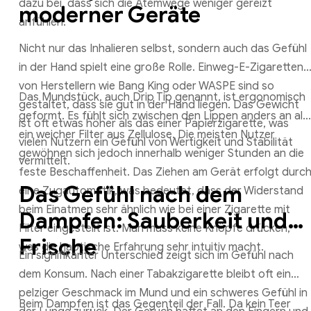
dazu bei, dass sich die Atemwege weniger gereizt
moderner Geräte
anfühlen.
Nicht nur das Inhalieren selbst, sondern auch das Gefühl
in der Hand spielt eine große Rolle. Einweg-E-Zigaretten
von Herstellern wie Bang King oder WASPE sind so
Das Mundstück, auch Drip Tip genannt, ist ergonomisch
gestaltet, dass sie gut in der Hand liegen. Das Gewicht
geformt. Es fühlt sich zwischen den Lippen anders an als
ist oft etwas höher als das einer Papierzigarette, was
ein weicher Filter aus Zellulose. Die meisten Nutzer
vielen Nutzern ein Gefühl von Wertigkeit und Stabilität
gewöhnen sich jedoch innerhalb weniger Stunden an die
vermittelt.
feste Beschaffenheit. Das Ziehen am Gerät erfolgt durc
Das Gefühl nach dem
eine Zugautomatik, was bedeutet, dass der Widerstand
beim Einatmen sehr ähnlich wie bei einer Zigarette mit
Dampfen: Sauberkeit und
Filter eingestellt ist. Man muss keine Knöpfe drücken,
Frische
was die haptische Erfahrung sehr intuitiv macht.
Ein signifikanter Unterschied zeigt sich im Gefühl nach
dem Konsum. Nach einer Tabakzigarette bleibt oft ein
pelziger Geschmack im Mund und ein schweres Gefühl in
Beim Dampfen ist das Gegenteil der Fall. Da kein Teer