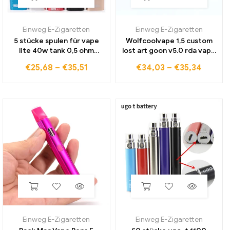
Einweg E-Zigaretten
Einweg E-Zigaretten
5 stücke spulen für vape
Wolfcoolvape 1,5 custom
lite 40w tank 0,5 ohm
lost art goon v5.0 rda vape
Ersatz starten kit Spulen
24mm rda zerstäuber
€
25,68
–
€
35,51
€
34,03
–
€
35,34
Elektronische Zigarette
wiederaufbau barer
Kopf Zerstäuber Kerne
tropfender tank
vaper
zerstäuber mit bf stift
Einweg E-Zigaretten
Einweg E-Zigaretten