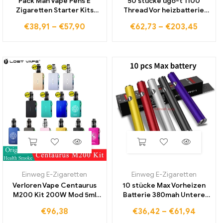
Pack Man Vape Pens E
50 stücke ugo-t 1100
Zigaretten Starter Kits
Thread Vor heizbatterie
380mAh wiederauf ladbare
mah E-Zigaretten Vape
€
38,91
–
€
57,90
€
62,73
–
€
203,45
Batterie Keramik spule leer
Micro USB Passth rough
2,0 ml Patronen Pod mit
Evod Ego T Batterie für
Verpackung
Ce4 MT3 Tank
Einweg E-Zigaretten
Einweg E-Zigaretten
Verloren Vape Centaurus
10 stücke Max Vorheizen
M200 Kit 200W Mod 5ml
Batterie 380mah Untere
Centaurus Unter Ohm Tank
Ladungs Variable Spannung
€
96,38
€
36,42
–
€
61,94
Fit UB Max Spule
Vape stift Für 510 gewinde