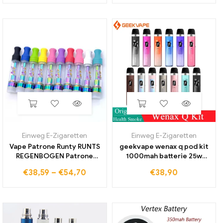
Elektronische zigarette
Patrone Karren Taste Mit
18650 Vape
USB Ladegerät
Einweg E-Zigaretten
Einweg E-Zigaretten
Vape Patrone Runty RUNTS
geekvape wenax q pod kit
REGENBOGEN Patrone
1000mah batterie 25w
Keramik Spule Zerstäuber
vape 2ml top füllung vapor
€
38,59
–
€
54,70
€
38,90
510 Gewinde Karren 1,0 ML
izer elektronische
Leer Dickes Öl Warenkorb
zigarette mtl rdl vape pen
Wachs Verdampfer