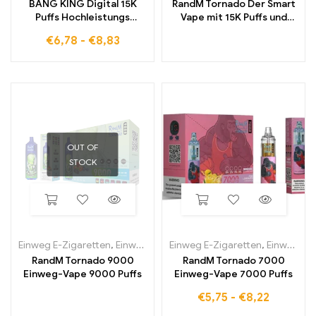
BANG KING Digital 15K
RandM Tornado Der Smart
Puffs Hochleistungs
Vape mit 15K Puffs und
Einweg E Zigarette mit
digitalem Kontroll Display
€
6,78
-
€
8,83
intensivem Geschmack
OUT OF
STOCK
Einweg E-Zigaretten
,
Einweg-E-Zigaretten in Belgien
Einweg E-Zigaretten
,
Einweg-E-Zi
,
Einweg-E-Zigaretten in Belgien
RandM Tornado 9000
RandM Tornado 7000
Einweg-Vape 9000 Puffs
Einweg-Vape 7000 Puffs
€
5,75
-
€
8,22