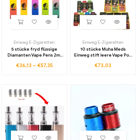
Einweg E-Zigaretten
Einweg E-Zigaretten
5 stücke fryd flüssige
10 stücke Muha Meds
Diamanten Vape Pens 2ml
Einweg stift leere Vape Pod
Extrakte leere dicke Öl
wiederauf ladbare 2ml
€
36,13
–
€
57,35
€
73,03
wagen und Zigaretten
Vape Patrone 320mAh
wiederauf ladbare 350mAh
Batterie Keramik spule
Batterie Pod mit Paket
Vapor izer mit Verpackung