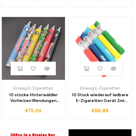
elektronische Zigarette
gewinde patronen wagen
Vapor izer
Einweg E-Zigaretten
Einweg E-Zigaretten
10 stücke Hinterwäldler
10 Stück wiederauf ladbare
Vorheizen Wendungen
E-Zigaretten Gerät 2ml
Batterie 1100mah
leere Vape Pen dicke Öl
€
75,06
€
88,88
Vorheizen Bottom Variable
patronen Pod 650mAh
Spannung Batterie Vape
Batterie Wachs Vapor izer
stift für Wachs verdampfer
Pen mit Verpackung
dickes öl vape