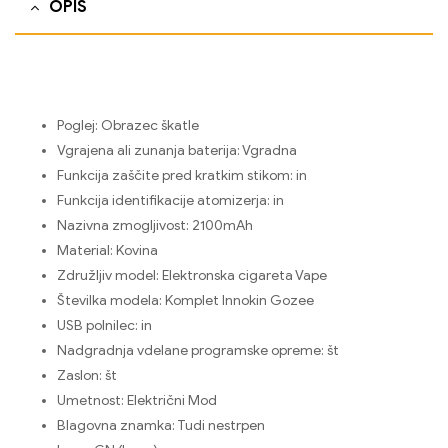
OPIS
Poglej:
Obrazec škatle
Vgrajena ali zunanja baterija:
Vgradna
Funkcija zaščite pred kratkim stikom:
in
Funkcija identifikacije atomizerja:
in
Nazivna zmogljivost:
2100mAh
Material:
Kovina
Združljiv model:
Elektronska cigareta Vape
Številka modela:
Komplet Innokin Gozee
USB polnilec:
in
Nadgradnja vdelane programske opreme:
št
Zaslon:
št
Umetnost:
Električni Mod
Blagovna znamka:
Tudi nestrpen