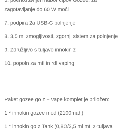
zagotavljanje do 60 W moči
7. podpira 2a USB-C polnjenje
8. 3,5 ml zmogljivosti, zgornji sistem za polnjenje
9. Združljivo s tuljavo innokin z
10. popoln za mtl in rdl vaping
Paket gozee go z + vape komplet je priložen:
1 * innokin gozee mod (2100mah)
1 * innokin go z Tank (0,8Ω/3,5 ml mtl z-tuljava