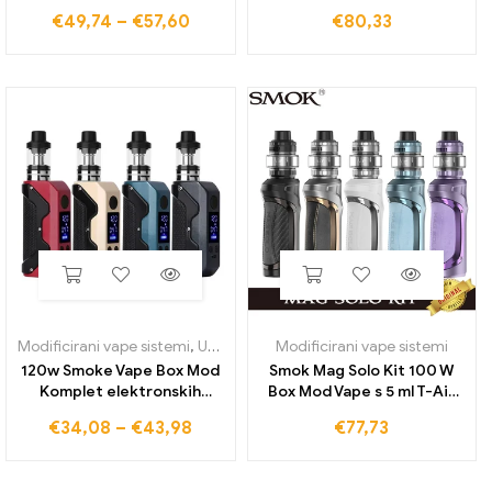
vapes vape pen TC 120W
4ml centaurus sub coo tank
€
49,74
–
€
57,60
€
80,33
Box Mod Kit 2200mah
ub max x2 x3 spule e
baterija 2,5 ml Razpršilnik
cigarette 18650 uparjalnik
OLED zaslon Elektronska
cigareta Vaporizer Vapor
Hookah Shisha Pen
Modificirani vape sistemi
,
Uparjalniki in tuljave
Modificirani vape sistemi
120w Smoke Vape Box Mod
Smok Mag Solo Kit 100 W
Komplet elektronskih
Box Mod Vape s 5 ml T-Air
cigaret 2000mah Baterija
Subtank za elektronske
€
34,08
–
€
43,98
€
77,73
3 ml Razpršilnik Nastavljiv
cigarete 21700/18650
Vaper Vapor izer Pen Ecig
Izvajalnik pare
Vapor Vapes