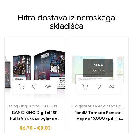
Hitra dostava iz nemškega
skladišča
NI NA
ZALOGI
Bang King Digital 15000 Napihnjenci
E-cigarete za enkratno uporabo
BANG KING Digital 15K
RandM Tornado Pametni
Puffs Visokozmogljiva e-
vape s 15.000 vpihi in
cigareta za enkratno
digitalnim nadzornim
€
6,78
-
€
8,83
uporabo z intenzivnim
zaslonom