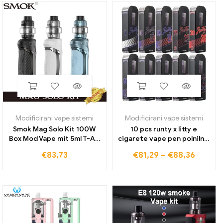
Modificirani vape sistemi
Modificirani vape sistemi
Smok Mag Solo Kit 100W
10 pcs runty x litty e
Box Mod Vape mit 5ml T-Air
cigarete vape pen polnilnik
Subtank Fit Ta Coil E
usb za polnjenje 1,0 ml
€
83,73
€
81,29
–
€
88,36
Zigarette 21700/18650
280mah Runtz Pod Vapes
Izvajalnik pare
prazne stroke debele oljne
kartuše