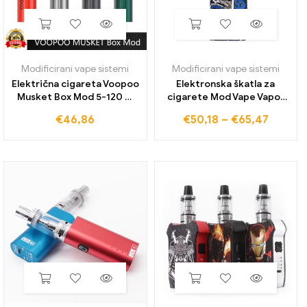
Modificirani vape sistemi
Modificirani vape sistemi
Električna cigareta Voopoo
Elektronska škatla za
Musket Box Mod 5-120 W
cigarete Mod Vape Vapor
Moč dvojne baterije Navoj
Storm ECO Max 90 W
€
46,86
€
50,18
–
€
65,47
OLED zaslon za Vape
Graffiti Color Bypass Mode
atomizer
Brez podpore za baterije
RDA RTA