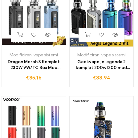
Modificirani vape sistemi
Modificirani vape sistemi
Dragon Morph 3 Komplet
Geekvape je legenda 2
230W VW/TC Box Mod
komplet 200w l200 mod
Vape s 5ml T-Air Sub Ohm
and z subohm tank fit z
€
85,16
€
88,94
Tank Fit Ta Coil E Cigarette
tuljava uparjalnik
Vaporizer
elektronska cigareta a-
lock vape