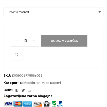
Izberite možnost
-
+
DODAJ V VOZIČEK
SKU:
1005005978856038
Kategorija:
Modificirani vape sistemi
Facebook
Twitter
E-
Deliti:
naslov
Zagotovljena varna blagajna