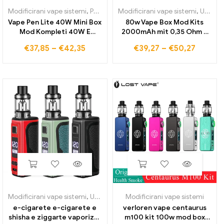
Modificirani vape sistemi
,
Podsistem
Modificirani vape sistemi
,
Uparjalniki in tuljave
,
Uparjalniki in tuljave
Vape Pen Lite 40W Mini Box
80w Vape Box Mod Kits
Mod Kompleti 40W E
2000mAh mit 0,35 Ohm 2
Cigarete Vape Mods 3ml
ml Razpršilnik Moči
€
37,85
–
€
42,35
€
39,27
–
€
50,27
Hookah Shisha Kit
Nastavljiv Vapor izer Vape E
2200mAh Baterija
Cigarette Hookah Shisha
Elektronske cigarete
Vaper Pen
Smoke
Modificirani vape sistemi
,
Uparjalniki in tuljave
Modificirani vape sistemi
e-cigarete e-cigarete e
verloren vape centaurus
shisha e ziggarte vaporizer
m100 kit 100w mod box