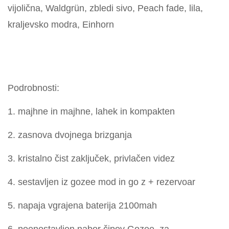
vijolična, Waldgrün, zbledi sivo, Peach fade, lila,
kraljevsko modra, Einhorn
Podrobnosti:
1. majhne in majhne, lahek in kompakten
2. zasnova dvojnega brizganja
3. kristalno čist zaključek, privlačen videz
4. sestavljen iz gozee mod in go z + rezervoar
5. napaja vgrajena baterija 2100mah
6. poenostavljen nabor čipov Gozee, za