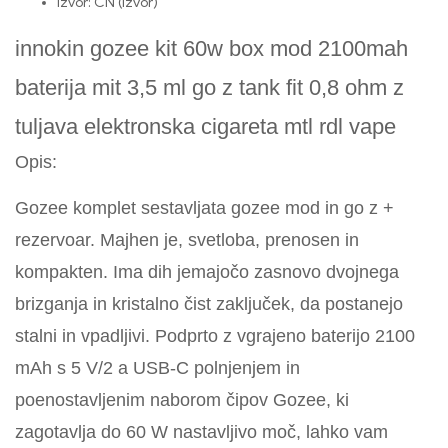
Izvor:
CN (Izvor)
innokin gozee kit 60w box mod 2100mah
baterija mit 3,5 ml go z tank fit 0,8 ohm z
tuljava elektronska cigareta mtl rdl vape
Opis:
Gozee komplet sestavljata gozee mod in go z +
rezervoar. Majhen je, svetloba, prenosen in
kompakten. Ima dih jemajočo zasnovo dvojnega
brizganja in kristalno čist zaključek, da postanejo
stalni in vpadljivi. Podprto z vgrajeno baterijo 2100
mAh s 5 V/2 a USB-C polnjenjem in
poenostavljenim naborom čipov Gozee, ki
zagotavlja do 60 W nastavljivo moč, lahko vam