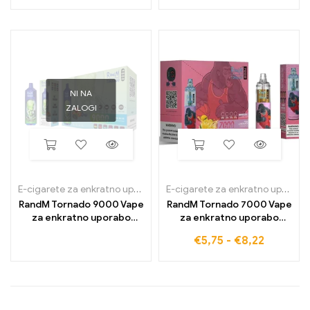
okusom
NI NA
ZALOGI
E-cigarete za enkratno uporabo
,
E-cigarete za enkratno uporabo v 
E-cigarete za enkratno uporabo
RandM Tornado 9000 Vape
RandM Tornado 7000 Vape
za enkratno uporabo
za enkratno uporabo
9000 Napihnjenci
7000 Napihnjenci
€
5,75
-
€
8,22