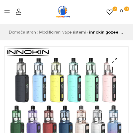
2
0
Vaping-
Domača stran
Modificirani vape sistemi
innokin gozee kit 60w box mod 2100mah baterija mit 3,5 ml go z tank fit 0,8 ohm z tuljava elektronska cigareta mtl rdl vape
Store.de