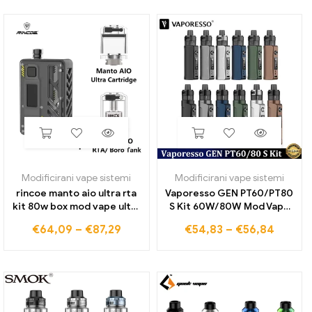
Pod Tank
cigarete
Modificirani vape sistemi
Modificirani vape sistemi
rincoe manto aio ultra rta
Vaporesso GEN PT60/PT80
kit 80w box mod vape ultra
S Kit 60W/80W Mod Vape
pod patrone & rta boro
Fit 4,5 ml x tank pod in vse
€
64,09
–
€
87,29
€
54,83
–
€
56,84
tank tc rba elektronska
GTX coil DTL uparjalnik
cigareta mtl dtl
cigaret