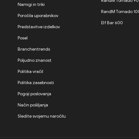
RandM Tornado 9
Namigi in triki
RandM Tornado 1
Poročila uporabnikov
Elf Bar 600
Predstavitve izdelkov
Posel
Branchentrends
Poljudno znanost
Politika vračil
Politika zasebnosti
Pogoji poslovanja
Način pošiljanja
Sledite svojemu naročilu