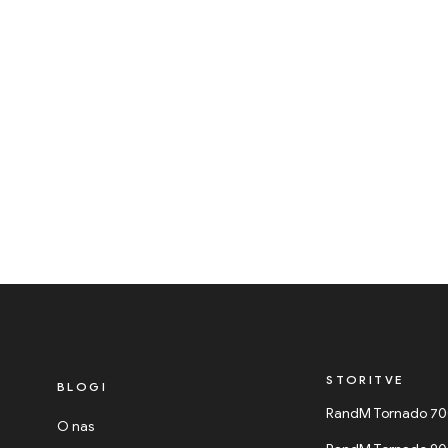
STORITVE
BLOGI
RandM Tornado 7
O nas