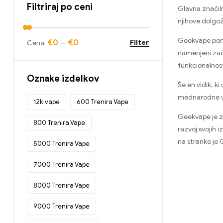
Bang King Digital 15000 Napihnjenci
Filtriraj po ceni
Glavna značiln
(20)
njihove dolgoži
Pametni zaslon Bang King 15000
Puff
(10)
Geekvape ponuj
€0
€0
Filter
Cena:
—
namenjeni zače
Bang Rocket 18000 Puff
(12)
funkcionalnost
Bang Tick Tock 20000 Napihnjenci
Oznake izdelkov
(12)
Še en vidik, k
Puffs Bang TN12000
(12)
mednarodne va
12k vape
600 Trenira Vape
Napihnjenci Bang XXL NT15000
(12)
Geekvape je zn
800 Trenira Vape
razvoj svojih 
Crystal Bar 600
(20)
na stranke je
5000 Trenira Vape
E-cigarete za enkratno uporabo
(437)
7000 Trenira Vape
E-cigarete za enkratno uporabo v
Belgiji
(45)
8000 Trenira Vape
E-cigarete za enkratno uporabo v
9000 Trenira Vape
Bolgariji
(51)