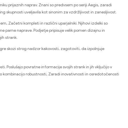
iku prijaznih naprav. Znani so predvsem po seriji Aegis, zaradi
ing skupnosti uveljavila kot sinonim za vzdržljivost in zanesljivost.
, Začetni kompleti in različni uparjalniki. Njihovi izdelki so
e parne naprave. Podjetje pripisuje velik pomen dizajnu in
ih strank.
 gre skozi strog nadzor kakovosti, zagotoviti, da izpolnjuje
 Poslušajo povratne informacije svojih strank in jih vključijo v
ojo kombinacijo robustnosti, Zaradi inovativnosti in osredotočenosti