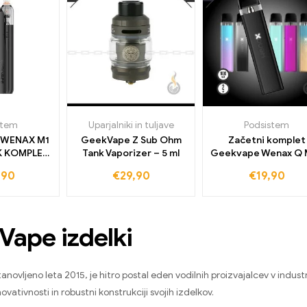
stem
Uparjalniki in tuljave
Podsistem
 WENAX M1
GeekVape Z Sub Ohm
Začetni komplet
 KOMPLET
Tank Vaporizer – 5 ml
Geekvape Wenax Q M
VA
Pod
,90
€
29,90
€
19,90
ape izdelki
novljeno leta 2015, je hitro postal eden vodilnih proizvajalcev v indust
inovativnosti in robustni konstrukciji svojih izdelkov.