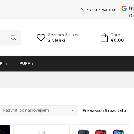
Pri
REGISTRIRAJTE SE
G
Seznam želja ce
Dare
2
Članki
€
0,00
PI
PUFF
Prikaz vseh 5 rezultate