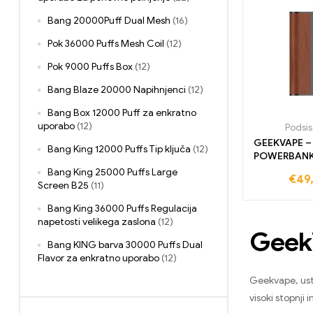
Bang 20000Puff Dual Mesh
(16)
Pok 36000 Puffs Mesh Coil
(12)
Pok 9000 Puffs Box
(12)
Bang Blaze 20000 Napihnjenci
(12)
Bang Box 12000 Puff za enkratno
uporabo
(12)
Podsi
GEEKVAPE –
Bang King 12000 Puffs Tip ključa
(12)
POWERBANK
– SI
Bang King 25000 Puffs Large
€
49
Screen B25
(11)
Bang King 36000 Puffs Regulacija
napetosti velikega zaslona
(12)
GeekV
Bang KING barva 30000 Puffs Dual
Flavor za enkratno uporabo
(12)
Geekvape, usta
Bang King DelphiTreh 25000
Napihnjenci
(11)
visoki stopnji 