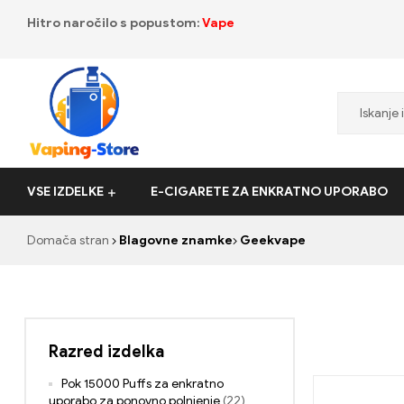
Hitro naročilo s popustom:
Vape
Vaping-
VSE IZDELKE
E-CIGARETE ZA ENKRATNO UPORABO
Store.de
Domača stran
Blagovne znamke
Geekvape
Razred izdelka
Pok 15000 Puffs za enkratno
uporabo za ponovno polnjenje
(22)