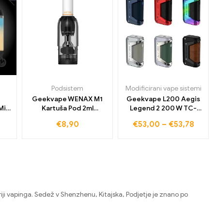
Podsistem
Modificirani vape sistemi
Geekvape WENAX M1
Geekvape L200 Aegis
ini
Kartuša Pod 2ml
Legend 2 200 W TC-
4Stk./Pak
Mod
€
8,90
€
53,00
–
€
53,78
riji vapinga. Sedež v Shenzhenu, Kitajska, Podjetje je znano po