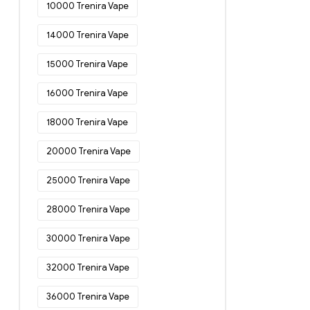
E-cigarete za enkratno uporabo na
10000 Trenira Vape
Danskem
(54)
14000 Trenira Vape
E-cigarete za enkratno uporabo v
Nemčiji
(77)
15000 Trenira Vape
E-cigarete za enkratno uporabo v
Estoniji
(46)
16000 Trenira Vape
E-cigarete za enkratno uporabo na
18000 Trenira Vape
Finskem
(48)
E-cigarete za enkratno uporabo v
20000 Trenira Vape
Franciji
(52)
25000 Trenira Vape
E-cigarete za enkratno uporabo v
Grčiji
(49)
28000 Trenira Vape
E-cigarete za enkratno uporabo na
Irskem
(20)
30000 Trenira Vape
E-cigarete za enkratno uporabo v
Italiji
(34)
32000 Trenira Vape
E-cigarete za enkratno uporabo na
36000 Trenira Vape
Hrvaškem
(18)