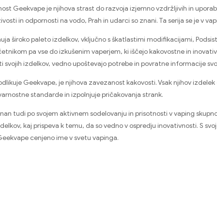
ost Geekvape je njihova strast do razvoja izjemno vzdržljivih in uporabn
vosti in odpornosti na vodo, Prah in udarci so znani. Ta serija se je v vap
a široko paleto izdelkov, vključno s škatlastimi modifikacijami, Podsistem
tnikom pa vse do izkušenim vaperjem, ki iščejo kakovostne in inovativn
i svojih izdelkov, vedno upoštevajo potrebe in povratne informacije svoj
i odlikuje Geekvape, je njihova zavezanost kakovosti. Vsak njihov izdelek
rnostne standarde in izpolnjuje pričakovanja strank.
an tudi po svojem aktivnem sodelovanju in prisotnosti v vaping skupnosti.
izdelkov, kaj prispeva k temu, da so vedno v ospredju inovativnosti. S sv
 Geekvape cenjeno ime v svetu vapinga.