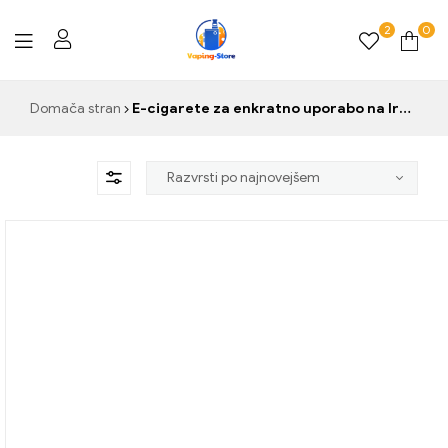
2
0
Vaping-
Domača stran
E-cigarete za enkratno uporabo na Irskem
Store.de