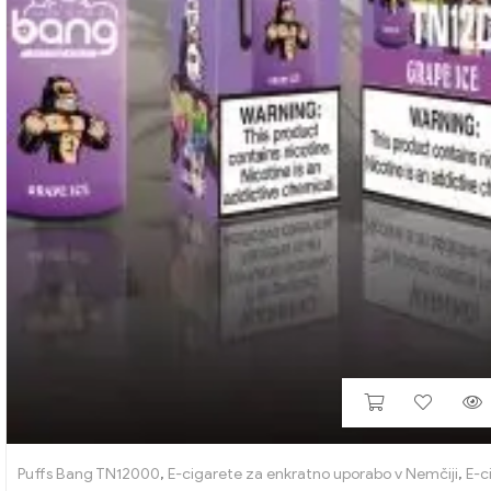
Puffs Bang TN12000
,
E-cigarete za enkratno uporabo v Nemčiji
,
E-c