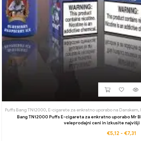
Puffs Bang TN12000
,
E-cigarete za enkratno uporabo na Danskem
,
Bang TN12000 Puffs E-cigareta za enkratno uporabo Mr Bl
veleprodajni ceni in izkusite najvišji
€
5,12
-
€
7,31