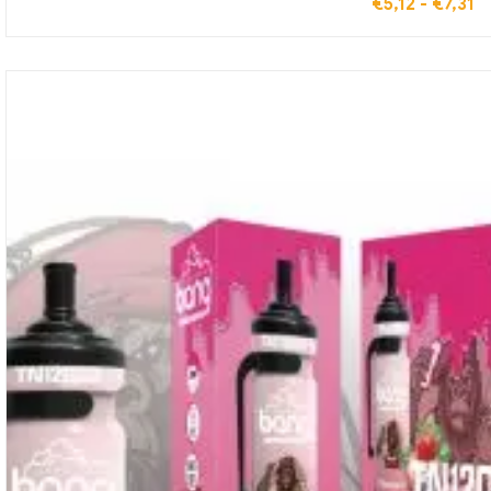
€
5,12
-
€
7,31