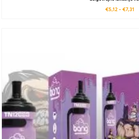
€
5,12
-
€
7,31