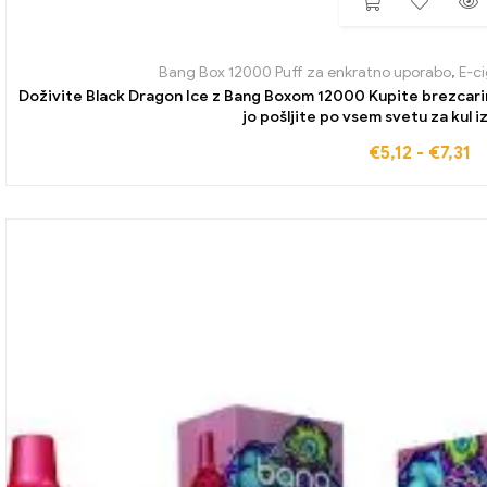
Bang Box 12000 Puff za enkratno uporabo
,
E-c
Doživite Black Dragon Ice z Bang Boxom 12000 Kupite brezcari
jo pošljite po vsem svetu za kul 
€
5,12
-
€
7,31