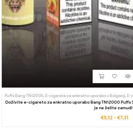
Puffs Bang TN12000
,
E-cigarete za enkratno uporabo v Bolgariji
,
E-c
Doživite e-cigareto za enkratno uporabo Bang TN12000 Puffs S
je ne želite zamudi
€
5,12
-
€
7,31