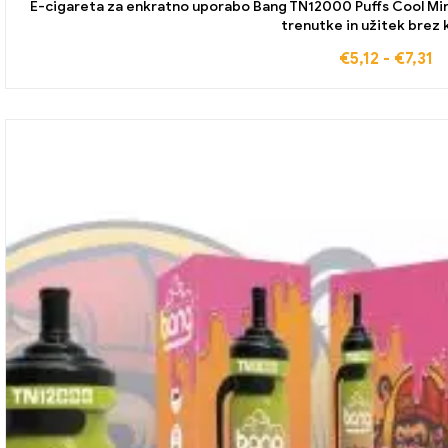
E-cigareta za enkratno uporabo Bang TN12000 Puffs Cool Min
trenutke in užitek brez 
€
5,12
-
€
7,31