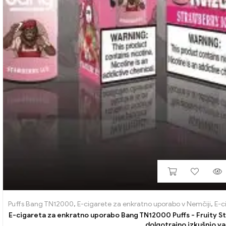
Puffs Bang TN12000
,
E-cigarete za enkratno uporabo v Nemčiji
,
E-c
E-cigareta za enkratno uporabo Bang TN12000 Puffs - Fruity St
dolgotrajno izkušnjo v