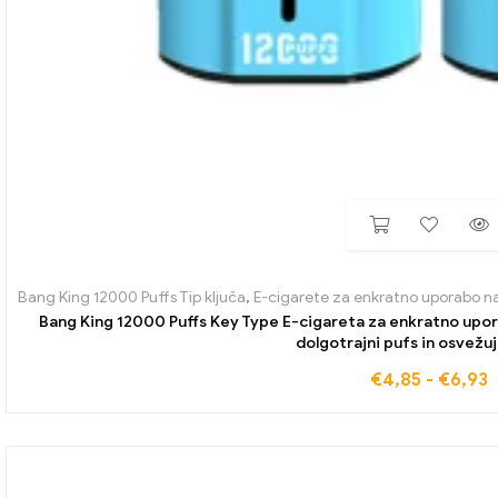
Bang King 12000 Puffs Tip ključa
,
E-cigarete za enkratno uporabo n
Bang King 12000 Puffs Key Type E-cigareta za enkratno upo
dolgotrajni pufs in osvežuj
€
4,85
-
€
6,93