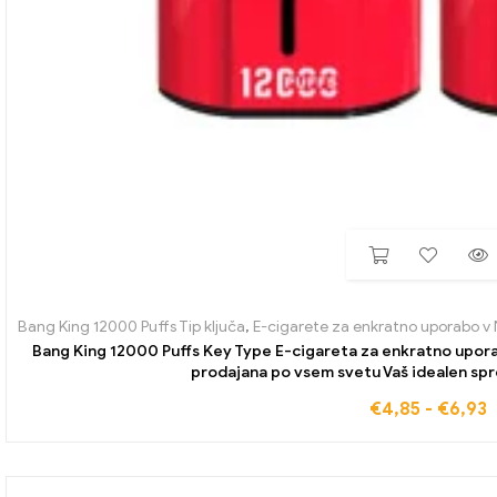
Bang King 12000 Puffs Tip ključa
,
E-cigarete za enkratno uporabo v 
Bang King 12000 Puffs Key Type E-cigareta za enkratno upor
prodajana po vsem svetu Vaš idealen spr
€
4,85
-
€
6,93