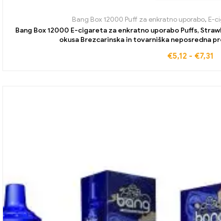
Bang Box 12000 Puff za enkratno uporabo
,
E-c
Bang Box 12000 E-cigareta za enkratno uporabo Puffs, Strawb
okusa Brezcarinska in tovarniška neposredna pr
€
5,12
-
€
7,31