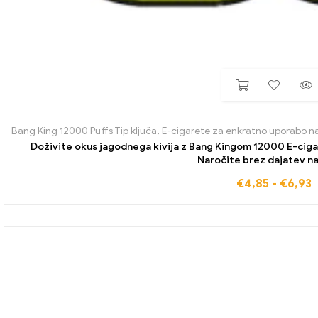
Bang King 12000 Puffs Tip ključa
,
E-cigarete za enkratno uporabo 
Doživite okus jagodnega kivija z Bang Kingom 12000 E-ciga
Naročite brez dajatev na
€
4,85
-
€
6,93