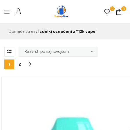
2
0
Vaping-
Domača stran
Izdelki označeni z “12k vape”
Store.de
1
2