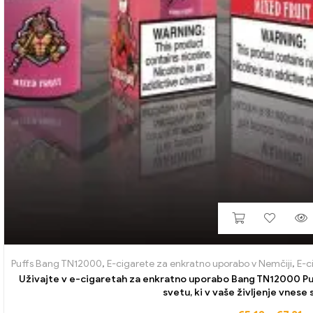
Puffs Bang TN12000
,
E-cigarete za enkratno uporabo v Nemčiji
,
E-c
Uživajte v e-cigaretah za enkratno uporabo Bang TN12000 Puff
svetu, ki v vaše življenje vnese