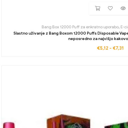
Bang Box 12000 Puff za enkratno uporabo
,
E-c
Slastno uživanje z Bang Boxom 12000 Puffs Disposable Vap
neposredno za najvišjo kakovo
€
5,12
-
€
7,31