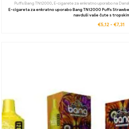
Puffs Bang TN12000
,
E-cigarete za enkratno uporabo na Dan
E-cigareta za enkratno uporabo Bang TN12000 Puffs Strawberr
navduši vaše čute s tropski
€
5,12
-
€
7,31