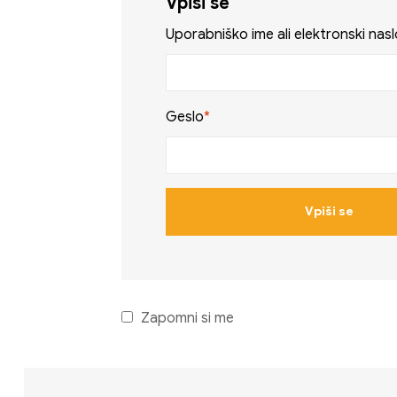
Vpiši se
Uporabniško ime ali elektronski nasl
Geslo
*
Vpiši se
Zapomni si me