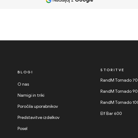
Nadaljuj z
Google
STORITVE
BLOGI
RandM Tornado 7
O nas
RandM Tornado 9
Namigi in triki
RandM Tornado 1
Poročila uporabnikov
Elf Bar 600
Predstavitve izdelkov
Posel