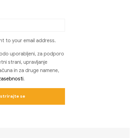
nt to your email address
.
bodo uporabljeni, za podporo
etni strani, upravljanje
ačuna in za druge namene,
 zasebnosti
.
strirajte se