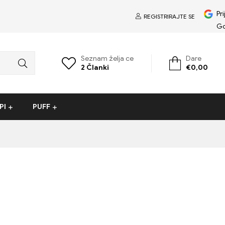
Pri
REGISTRIRAJTE SE
G
Seznam želja ce
Dare
2
Članki
€
0,00
PI
PUFF