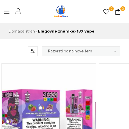
2
0
Vaping-
Domača stran
Blagovne znamke
187 vape
Store.de