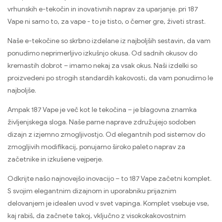
vrhunskih e-tekočin in inovativnih naprav za uparjanje. pri 187
Vape ni samo to, za vape - to je tisto, o čemer gre, živeti strast.
Naše e-tekočine so skrbno izdelane iz najboljših sestavin, da vam
ponudimo neprimerljivo izkušnjo okusa. Od sadnih okusov do
kremastih dobrot – imamo nekaj za vsak okus. Naši izdelki so
proizvedeni po strogih standardih kakovosti, da vam ponudimo le
najboljše.
Ampak 187 Vape je več kot le tekočina – je blagovna znamka
življenjskega sloga. Naše parne naprave združujejo sodoben
dizajn z izjemno zmogljivostjo. Od elegantnih pod sistemov do
zmogljivih modifikacij, ponujamo široko paleto naprav za
začetnike in izkušene vejperje.
Odkrijte našo najnovejšo inovacijo – to 187 Vape začetni komplet.
S svojim elegantnim dizajnom in uporabniku prijaznim
delovanjem je idealen uvod v svet vapinga. Komplet vsebuje vse,
kaj rabiš, da začnete takoj, vključno z visokokakovostnim