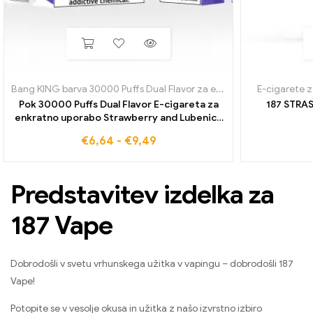
Bang KING barva 30000 Puffs Dual Flavor za enkratno uporabo
E-cigarete 
,
E-ci
Pok 30000 Puffs Dual Flavor E-cigareta za
187 STRA
enkratno uporabo Strawberry and Lubenica
in Grape Ice Vrhunska kakovost po
€
6,64
-
€
9,49
veleprodajni ceni neposredno iz tovarne za
vas
Predstavitev izdelka za
187 Vape
Dobrodošli v svetu vrhunskega užitka v vapingu – dobrodošli 187
Vape!
Potopite se v vesolje okusa in užitka z našo izvrstno izbiro