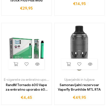
iStick Pico Plus Mod
€
14,95
€
29,95
E-cigarete za enkratno uporabo
Uparjalniki in tuljave
RandM Tornado 600 Vape
Samonavijalni rezervoar
za enkratno uporabo 600
Vapefly Brunhilde MTL RTA
Napihnjenci
€
4,45
€
49,95