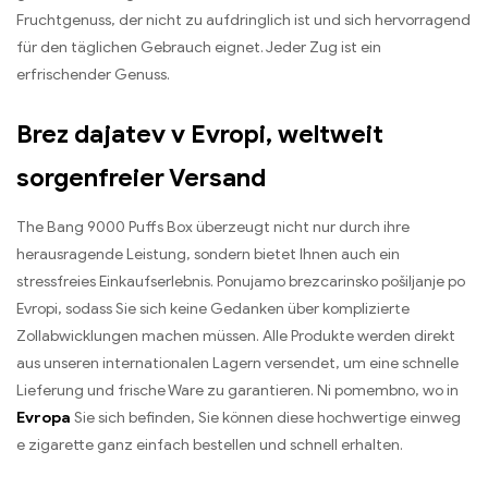
Fruchtgenuss
,
der nicht zu aufdringlich ist und sich hervorragend
für den täglichen Gebrauch eignet
.
Jeder Zug ist ein
erfrischender Genuss
.
Brez dajatev v Evropi,
weltweit
sorgenfreier Versand
The Bang 9000
Puffs Box überzeugt nicht nur durch ihre
herausragende Leistung
,
sondern bietet Ihnen auch ein
stressfreies Einkaufserlebnis
. Ponujamo brezcarinsko pošiljanje po
Evropi,
sodass Sie sich keine Gedanken über komplizierte
Zollabwicklungen machen müssen
.
Alle Produkte werden direkt
aus unseren internationalen Lagern versendet
,
um eine schnelle
Lieferung und frische Ware zu garantieren
. Ni pomembno,
wo in
Evropa
Sie sich befinden
,
Sie können diese hochwertige einweg
e zigarette ganz einfach bestellen und schnell erhalten
.