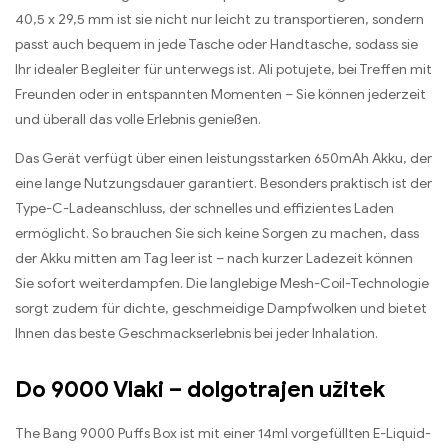
40,5 x 29,5
mm ist sie nicht nur leicht zu transportieren
,
sondern
passt auch bequem in jede Tasche oder Handtasche
,
sodass sie
Ihr idealer Begleiter für unterwegs ist
. Ali potujete,
bei Treffen mit
Freunden oder in entspannten Momenten – Sie können jederzeit
und überall das volle Erlebnis genießen
.
Das Gerät verfügt über einen leistungsstarken 650mAh Akku
,
der
eine lange Nutzungsdauer garantiert
.
Besonders praktisch ist der
Type-C-Ladeanschluss
,
der schnelles und effizientes Laden
ermöglicht
.
So brauchen Sie sich keine Sorgen zu machen
,
dass
der Akku mitten am Tag leer ist – nach kurzer Ladezeit können
Sie sofort weiterdampfen
.
Die langlebige Mesh-Coil-Technologie
sorgt zudem für dichte
,
geschmeidige Dampfwolken und bietet
Ihnen das beste Geschmackserlebnis bei jeder Inhalation
.
Do 9000 Vlaki – dolgotrajen užitek
The Bang 9000
Puffs Box ist mit einer 14ml vorgefüllten E-Liquid-