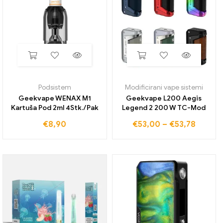
Podsistem
Modificirani vape sistemi
Geekvape WENAX M1
Geekvape L200 Aegis
Kartuša Pod 2ml 4Stk./Pak
Legend 2 200 W TC-Mod
€
8,90
€
53,00
–
€
53,78