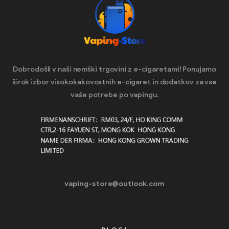
Dobrodošli v naši nemški trgovini z e-cigaretami! Ponujamo
širok izbor visokokakovostnih e-cigaret in dodatkov za vse
vaše potrebe po vapingu.
vaping-store@outlook.com