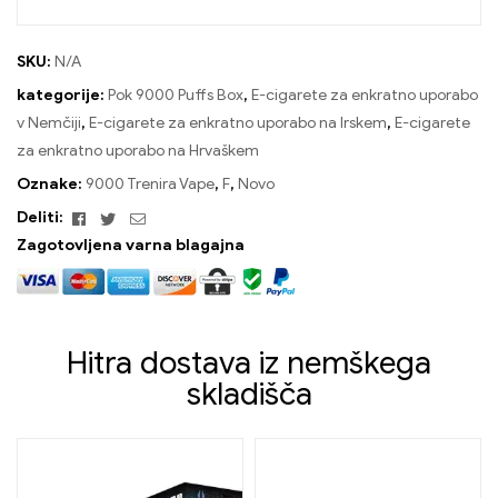
SKU:
N/A
kategorije:
Pok 9000 Puffs Box
,
E-cigarete za enkratno uporabo
v Nemčiji
,
E-cigarete za enkratno uporabo na Irskem
,
E-cigarete
za enkratno uporabo na Hrvaškem
Oznake:
9000 Trenira Vape
,
F
,
Novo
Facebook
Twitter
E-
Deliti:
naslov
Zagotovljena varna blagajna
Hitra dostava iz nemškega
skladišča