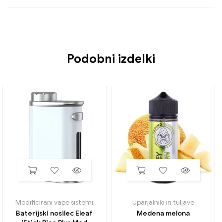
Podobni izdelki
Modificirani vape sistemi
Uparjalniki in tuljave
Baterijski nosilec Eleaf
Medena melona