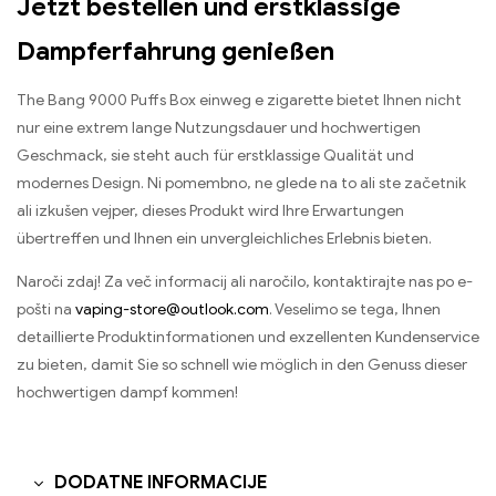
Jetzt bestellen und erstklassige
Dampferfahrung genießen
The Bang 9000
Puffs Box einweg e zigarette bietet Ihnen nicht
nur eine extrem lange Nutzungsdauer und hochwertigen
Geschmack
,
sie steht auch für erstklassige Qualität und
modernes Design
. Ni pomembno, ne glede na to ali ste začetnik
ali izkušen vejper,
dieses Produkt wird Ihre Erwartungen
übertreffen und Ihnen ein unvergleichliches Erlebnis bieten
.
Naroči zdaj! Za več informacij ali naročilo, kontaktirajte nas po e-
pošti na
vaping-store@outlook.com
. Veselimo se tega,
Ihnen
detaillierte Produktinformationen und exzellenten Kundenservice
zu bieten
,
damit Sie so schnell wie möglich in den Genuss dieser
hochwertigen dampf kommen
!
DODATNE INFORMACIJE