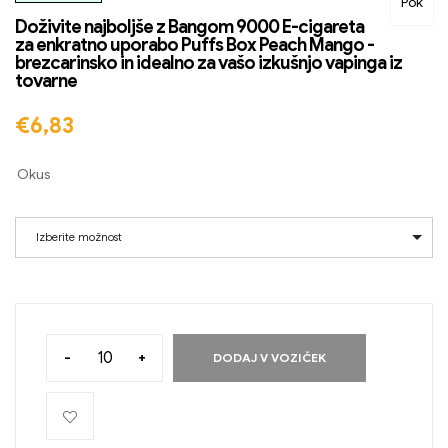
Pok
Doživite najboljše z Bangom 9000 E-cigareta
za enkratno uporabo Puffs Box Peach Mango -
brezcarinsko in idealno za vašo izkušnjo vapinga iz
tovarne
€
6,83
Okus
Izberite možnost
-
+
DODAJ V VOZIČEK