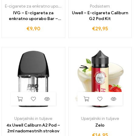
E-cigarete za enkratno uporabo
Podsistem
IVG – E-cigareta za
Uwell – E-cigareta Caliburn
enkratno uporabo Bar –
G2 Pod Kit
Rainbow 20 mg/ml
€
9,90
€
29,95
Uparjalniki in tuljave
Uparjalniki in tuljave
4x Uwell Caliburn A2 Pod –
Zelo
2ml nadomestnih strokov
€
14,95