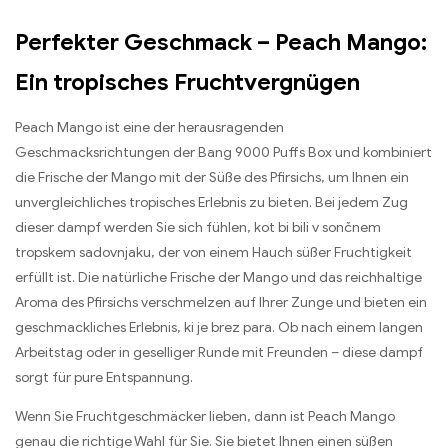
Perfekter Geschmack – Peach Mango
:
Ein tropisches Fruchtvergnügen
Peach Mango ist eine der herausragenden
Geschmacksrichtungen der Bang
9000
Puffs Box und kombiniert
die Frische der Mango mit der Süße des Pfirsichs
,
um Ihnen ein
unvergleichliches tropisches Erlebnis zu bieten
.
Bei jedem Zug
dieser dampf werden Sie sich fühlen
, kot bi bili v sončnem
tropskem sadovnjaku,
der von einem Hauch süßer Fruchtigkeit
erfüllt ist
.
Die natürliche Frische der Mango und das reichhaltige
Aroma des Pfirsichs verschmelzen auf Ihrer Zunge und bieten ein
geschmackliches Erlebnis
, ki je brez para.
Ob nach einem langen
Arbeitstag oder in geselliger Runde mit Freunden – diese dampf
sorgt für pure Entspannung
.
Wenn Sie Fruchtgeschmäcker lieben
,
dann ist Peach Mango
genau die richtige Wahl für Sie
.
Sie bietet Ihnen einen süßen