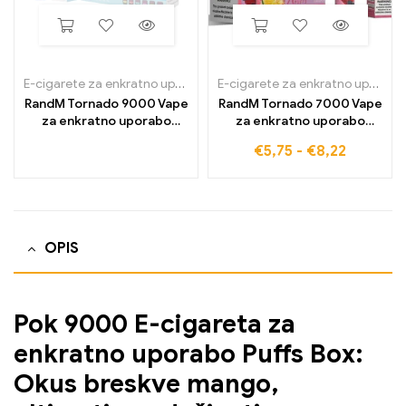
E-cigarete za enkratno uporabo
,
E-cigarete za enkratno uporabo v 
E-cigarete za enkratno uporabo
RandM Tornado 9000 Vape
RandM Tornado 7000 Vape
za enkratno uporabo
za enkratno uporabo
9000 Napihnjenci
7000 Napihnjenci
€
5,75
-
€
8,22
OPIS
Pok 9000 E-cigareta za
enkratno uporabo Puffs Box:
Okus breskve mango,