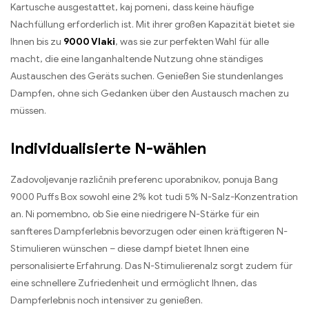
Kartusche ausgestattet
, kaj pomeni,
dass keine häufige
Nachfüllung erforderlich ist
.
Mit ihrer großen Kapazität bietet sie
Ihnen bis zu
9000 Vlaki
,
was sie zur perfekten Wahl für alle
macht
,
die eine langanhaltende Nutzung ohne ständiges
Austauschen des Geräts suchen
.
Genießen Sie stundenlanges
Dampfen
,
ohne sich Gedanken über den Austausch machen zu
müssen
.
Individualisierte N-wählen
Zadovoljevanje različnih preferenc uporabnikov, ponuja Bang
9000
Puffs Box sowohl eine
2% kot tudi 5%
N-Salz-Konzentration
an
. Ni pomembno,
ob Sie eine niedrigere N-Stärke für ein
sanfteres Dampferlebnis bevorzugen oder einen kräftigeren N-
Stimulieren wünschen – diese dampf bietet Ihnen eine
personalisierte Erfahrung
.
Das N-Stimulierenalz sorgt zudem für
eine schnellere Zufriedenheit und ermöglicht Ihnen
,
das
Dampferlebnis noch intensiver zu genießen
.