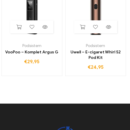
Podsistem
Podsistem
VooPoo – Komplet Argus G
Uwell – E-cigaret Whirl S2
Pod Kit
€
29,95
€
24,95