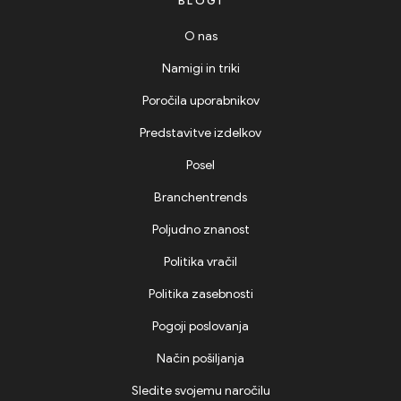
BLOGI
O nas
Namigi in triki
Poročila uporabnikov
Predstavitve izdelkov
Posel
Branchentrends
Poljudno znanost
Politika vračil
Politika zasebnosti
Pogoji poslovanja
Način pošiljanja
Sledite svojemu naročilu