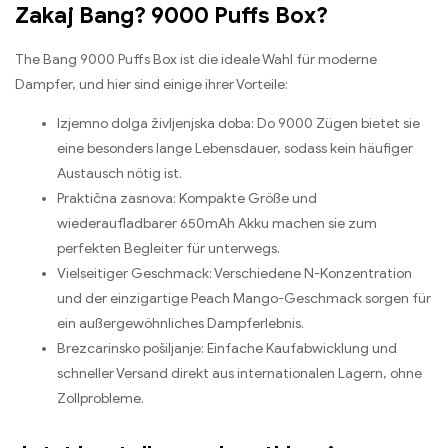
Zakaj Bang? 9000 Puffs Box?
The Bang 9000
Puffs Box ist die ideale Wahl für moderne
Dampfer
,
und hier sind einige ihrer Vorteile
:
Izjemno dolga življenjska doba: Do 9000
Zügen bietet sie
eine besonders lange Lebensdauer
,
sodass kein häufiger
Austausch nötig ist
.
Praktična zasnova:
Kompakte Größe und
wiederaufladbarer 650mAh Akku machen sie zum
perfekten Begleiter für unterwegs
.
Vielseitiger Geschmack
:
Verschiedene N-Konzentration
und der einzigartige Peach Mango-Geschmack sorgen für
ein außergewöhnliches Dampferlebnis
.
Brezcarinsko pošiljanje:
Einfache Kaufabwicklung und
schneller Versand direkt aus internationalen Lagern
,
ohne
Zollprobleme
.