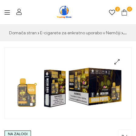
2
0
Vaping-
Domača stran
E-cigarete za enkratno uporabo v Nemčiji
Doživ
Store.de
NA ZALOGI