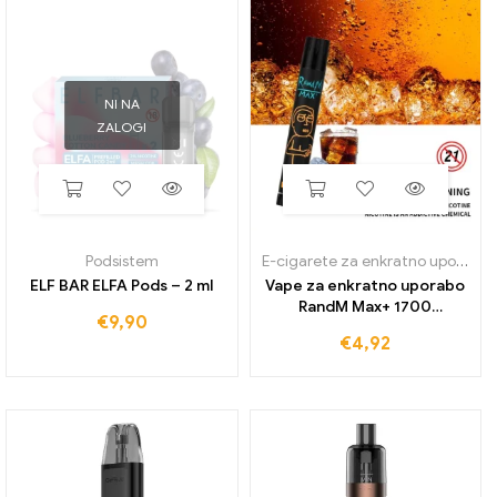
NI NA
ZALOGI
Podsistem
E-cigarete za enkratno uporabo
ELF BAR ELFA Pods – 2 ml
Vape za enkratno uporabo
RandM Max+ 1700
€
9,90
Napihnjenci
€
4,92