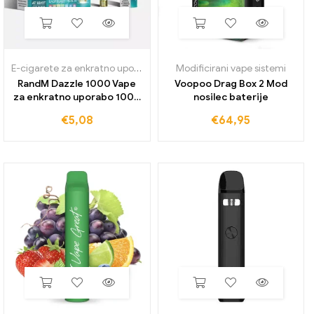
E-cigarete za enkratno uporabo
Modificirani vape sistemi
RandM Dazzle 1000 Vape
Voopoo Drag Box 2 Mod
za enkratno uporabo 1000
nosilec baterije
Napihnjenci
€
5,08
€
64,95