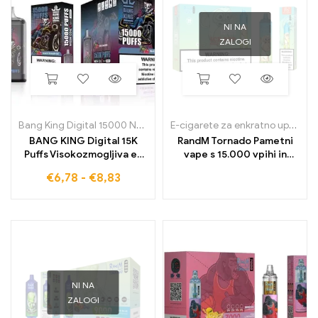
NI NA
ZALOGI
Bang King Digital 15000 Napihnjenci
E-cigarete za enkratno uporabo
BANG KING Digital 15K
RandM Tornado Pametni
Puffs Visokozmogljiva e-
vape s 15.000 vpihi in
cigareta za enkratno
digitalnim nadzornim
€
6,78
-
€
8,83
uporabo z intenzivnim
zaslonom
okusom
NI NA
ZALOGI