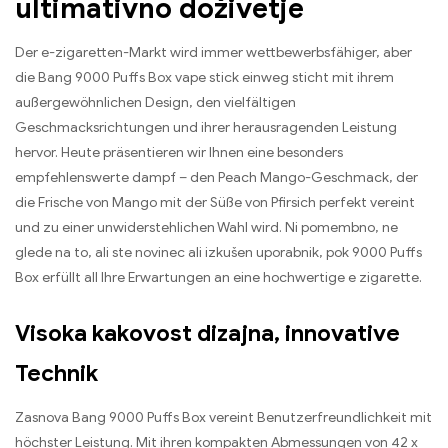
ultimativno doživetje
Der e-zigaretten-Markt wird immer wettbewerbsfähiger
,
aber
die Bang
9000
Puffs Box vape stick einweg sticht mit ihrem
außergewöhnlichen Design
,
den vielfältigen
Geschmacksrichtungen und ihrer herausragenden Leistung
hervor
.
Heute präsentieren wir Ihnen eine besonders
empfehlenswerte dampf – den Peach Mango-Geschmack
,
der
die Frische von Mango mit der Süße von Pfirsich perfekt vereint
und zu einer unwiderstehlichen Wahl wird
. Ni pomembno, ne
glede na to, ali ste novinec ali izkušen uporabnik, pok 9000
Puffs
Box erfüllt all Ihre Erwartungen an eine hochwertige e zigarette
.
Visoka kakovost dizajna,
innovative
Technik
Zasnova Bang 9000
Puffs Box vereint Benutzerfreundlichkeit mit
höchster Leistung
.
Mit ihren kompakten Abmessungen von
42 x