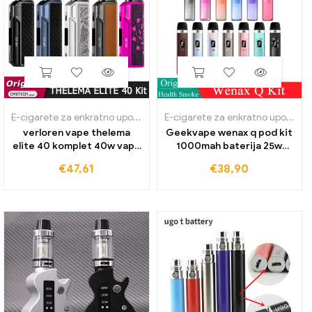
E-cigarete za enkratno uporabo
E-cigarete za enkratno uporabo
verloren vape thelema
Geekvape wenax q pod kit
elite 40 komplet 40w vape
1000mah baterija 25w
z baterijo 1400mah 3ml e
vape 2ml uparjalnik z
€
47,61
€
38,90
plus kartuša elektronska
vrhnjim polnjenjem
cigareta rdl uparjalnik
elektronska cigareta mtl
rdl vape pero