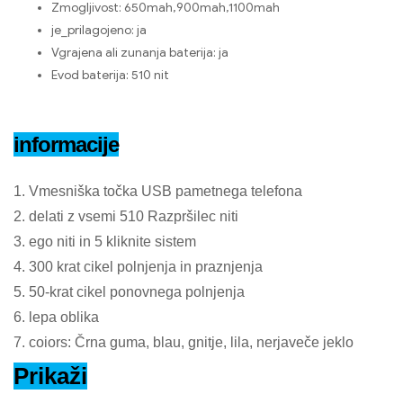
Zmogljivost:
650mah,900mah,1100mah
je_prilagojeno:
ja
Vgrajena ali zunanja baterija:
ja
Evod baterija:
510 nit
informacije
1. Vmesniška točka USB pametnega telefona
2. delati z vsemi 510 Razpršilec niti
3. ego niti in 5 kliknite sistem
4. 300 krat cikel polnjenja in praznjenja
5. 50-krat cikel ponovnega polnjenja
6. lepa oblika
7. coiors: Črna guma, blau, gnitje, lila, nerjaveče jeklo
Prikaži