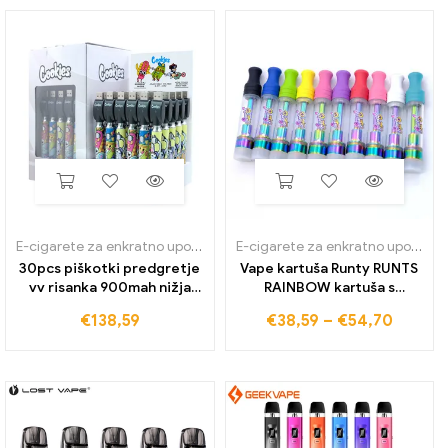
E-cigarete za enkratno uporabo
E-cigarete za enkratno uporabo
30pcs piškotki predgretje
Vape kartuša Runty RUNTS
vv risanka 900mah nižja
RAINBOW kartuša s
napetost nastavljiva
keramično tuljavo
€
138,59
€
38,59
–
€
54,70
baterija usb polnilnik vape
razpršilnik 510 Navojni
pero za kartušo zaslonsko
vozički 1,0 ML Empty Thick
polje
Oil Cart Wax Vaporizer