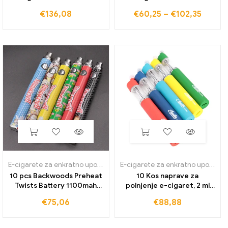
predgretje baterij komplet
Battery E-Cigarette
€
136,08
€
60,25
–
€
102,35
navojni zaslon pretisni
Starter Kit 1,0 ml vapes
omot prilagojene
kartuše pod gosto olje
napetostne baterije usb
dare
polnilec
E-cigarete za enkratno uporabo
E-cigarete za enkratno uporabo
10 pcs Backwoods Preheat
10 Kos naprave za
Twists Battery 1100mah
polnjenje e-cigaret, 2 ml
Preheat Bottom Variable
prazen Vape Pen, debela
€
75,06
€
88,88
Voltage Battery Vape pero
oljna kartuša, 650 mAh
za Wax vaporizer debelo
baterija, vosek, uparjalnik,
olje vape
pero z embalažo