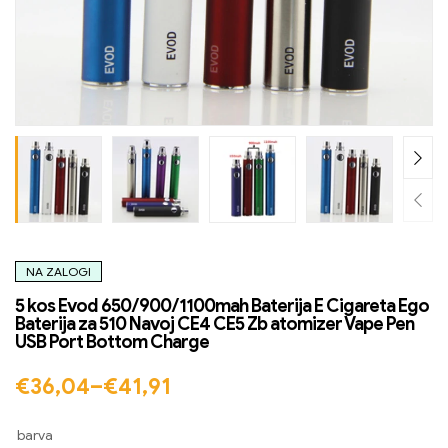
NA ZALOGI
5 kos Evod 650/900/1100mah Baterija E Cigareta Ego
Baterija za 510 Navoj CE4 CE5 Zb atomizer Vape Pen
USB Port Bottom Charge
€
36,04
–
€
41,91
barva