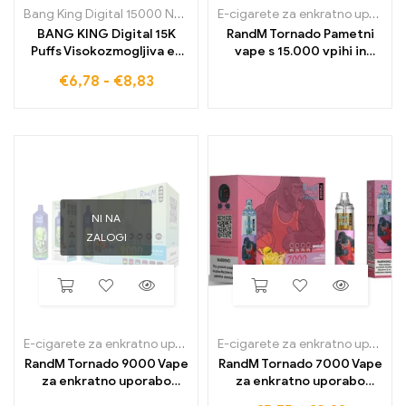
Bang King Digital 15000 Napihnjenci
E-cigarete za enkratno uporabo
BANG KING Digital 15K
RandM Tornado Pametni
Puffs Visokozmogljiva e-
vape s 15.000 vpihi in
cigareta za enkratno
digitalnim nadzornim
€
6,78
-
€
8,83
uporabo z intenzivnim
zaslonom
okusom
NI NA
ZALOGI
E-cigarete za enkratno uporabo
,
E-cigarete za enkratno uporabo v 
E-cigarete za enkratno uporabo
RandM Tornado 9000 Vape
RandM Tornado 7000 Vape
za enkratno uporabo
za enkratno uporabo
9000 Napihnjenci
7000 Napihnjenci