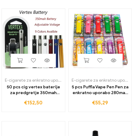
E-cigarete za enkratno uporabo
E-cigarete za enkratno uporabo
50 pcs cig vertex baterije
5 pcs Puffla Vape Pen Pen za
za predgretje 350mah
enkratno uporabo 280mah
navoj gumb napetost
za ponovno polnjenje 2,0 ml
€
152,50
€
55,29
baterija za pametni
prazne stroke keramične
voziček piškotki vape
tuljave elektronske
kartuše cart adjust
cigarete uparjalnik za
gosto olje