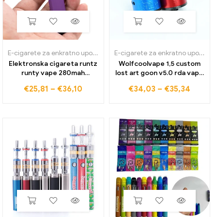
E-cigarete za enkratno uporabo
E-cigarete za enkratno uporabo
Elektronska cigareta runtz
Wolfcoolvape 1,5 custom
runty vape 280mah
lost art goon v5.0 rda vape
baterija 1ml prazna naprava
24mm rda razpršilnik za
€
25,81
–
€
36,10
€
34,03
–
€
35,34
pods polnilna pisala za
obnovo bar kapljajoči
enkratno uporabo vape
rezervoar razpršilec s
pod s škatlo
peresom bf