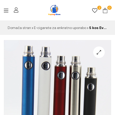
2
0
Vaping-
Domača stran
E-cigarete za enkratno uporabo
5 kos Evod 650/900/1100mah Baterija E Cigareta Ego Baterija za 510 Navoj CE4 CE5 Zb atomizer Vape Pen USB Port Bottom Charge
Store.de