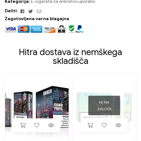
Kategorija:
E-cigarete za enkratno uporabo
Facebook
Twitter
E-
Deliti:
naslov
Zagotovljena varna blagajna
Hitra dostava iz nemškega
skladišča
NI NA
ZALOGI