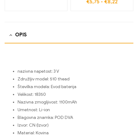
€
5,75
-
€
8,22
OPIS
nazivna napetost:
3 V
Združljiv model:
510 thead
Številka modela:
Evod baterija
Velikost:
18350
Nazivna zmogljivost:
1100mAh
Umetnost:
Li-ion
Blagovna znamka:
POD DVA
Izvor:
CN (Izvor)
Material:
Kovina