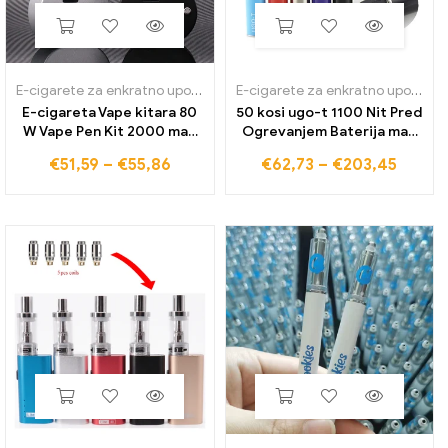
E-cigarete za enkratno uporabo
E-cigarete za enkratno uporabo
E-cigareta Vape kitara 80
50 kosi ugo-t 1100 Nit Pred
W Vape Pen Kit 2000 mah
Ogrevanjem Baterija mah
vgrajena baterija 0,3 Ohm
E-Cigarete Vape Micro USB
€
51,59
–
€
55,86
€
62,73
–
€
203,45
2ml Tank USB Rechargeable
Passth rough Evod Ego T
Vapor Pen Box Mod Vaper
Baterija za Ce4 MT3 Tank