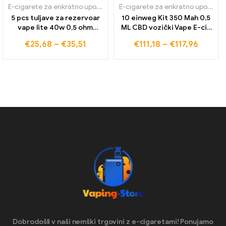
E-cigarete za enkratno uporabo
E-cigarete za enkratno uporabo
5 pcs tuljave za rezervoar
10 einweg Kit 350 Mah 0,5
vape lite 40w 0,5 ohm
ML CBD vozički Vape E-cig
nadomestni začetni
Pen Vertical Ceramic Coil
€
25,68
–
€
35,51
€
111,18
–
€
117,96
komplet tuljave
With Cookies Light na
elektronske cigarete jedra
debelo
razpršilnika vaper
Dobrodošli v naši nemški trgovini z e-cigaretami! Ponujamo