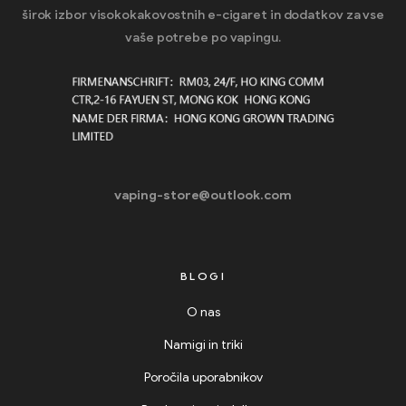
širok izbor visokokakovostnih e-cigaret in dodatkov za vse
vaše potrebe po vapingu.
vaping-store@outlook.com
BLOGI
O nas
Namigi in triki
Poročila uporabnikov