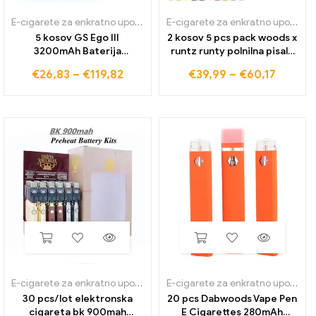
E-cigarete za enkratno uporabo
E-cigarete za enkratno uporabo
5 kosov GS Ego III
2 kosov 5 pcs pack woods x
3200mAh Baterija
runtz runty polnilna pisala
Vaporizer E Cigareta Velika
za vejpe 1ml e-cigarete
€
26,83
–
€
119,82
€
39,99
–
€
60,17
Kapaciteta 510 Fit M14 M16
prazne stroke za naprave
CE4 atomizer E Cig
380mah baterija uparjalnik
2200mah vape pero
pisalo za vape
E-cigarete za enkratno uporabo
E-cigarete za enkratno uporabo
30 pcs/lot elektronska
20 pcs Dabwoods Vape Pen
cigareta bk 900mah
E Cigarettes 280mAh