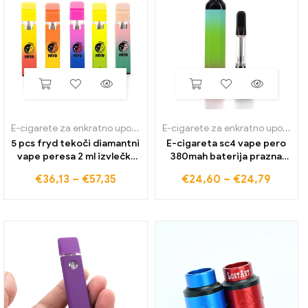
E-cigarete za enkratno uporabo
E-cigarete za enkratno uporabo
5 pcs fryd tekoči diamantni
E-cigareta sc4 vape pero
vape peresa 2 ml izvlečki
380mah baterija prazna
prazni gosti vozički za olje
pod vape začetni kompleti
€
36,13
–
€
57,35
€
24,60
–
€
24,79
in cigarete polnilna
USB polnilna vrata za navoj
baterija 350mah z
debele oljne kartuše
paketom
voziček