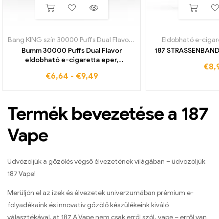
Bang KING szín 30000 Puffs Dual Flavor Eldobható
Eldobható e-cigar
,
Eldobható e-cig
Bumm 30000 Puffs Dual Flavor
187 STRASSENBAND
eldobható e-cigaretta eper,
€
8,
görögdinnye és szőlőjég Kiváló
€
6,64
-
€
9,49
minőség nagykereskedelmi áron
közvetlenül a gyárból az Ön számára
Termék bevezetése a 187
Vape
Üdvözöljük a gőzölés végső élvezetének világában – üdvözöljük
187 Vape!
Merüljön el az ízek és élvezetek univerzumában prémium e-
folyadékaink és innovatív gőzölő készülékeink kiváló
választékával. at 187 A Vape nem csak erről szól, vape – erről van