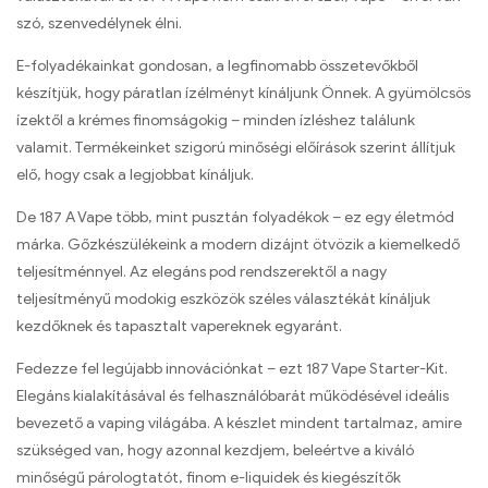
szó, szenvedélynek élni.
E-folyadékainkat gondosan, a legfinomabb összetevőkből
készítjük, hogy páratlan ízélményt kínáljunk Önnek. A gyümölcsös
ízektől a krémes finomságokig – minden ízléshez találunk
valamit. Termékeinket szigorú minőségi előírások szerint állítjuk
elő, hogy csak a legjobbat kínáljuk.
De 187 A Vape több, mint pusztán folyadékok – ez egy életmód
márka. Gőzkészülékeink a modern dizájnt ötvözik a kiemelkedő
teljesítménnyel. Az elegáns pod rendszerektől a nagy
teljesítményű modokig eszközök széles választékát kínáljuk
kezdőknek és tapasztalt vapereknek egyaránt.
Fedezze fel legújabb innovációnkat – ezt 187 Vape Starter-Kit.
Elegáns kialakításával és felhasználóbarát működésével ideális
bevezető a vaping világába. A készlet mindent tartalmaz, amire
szükséged van, hogy azonnal kezdjem, beleértve a kiváló
minőségű párologtatót, finom e-liquidek és kiegészítők