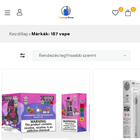
2
0
Vaping-
Kezdőlap
Márkák
187 vape
Store.de