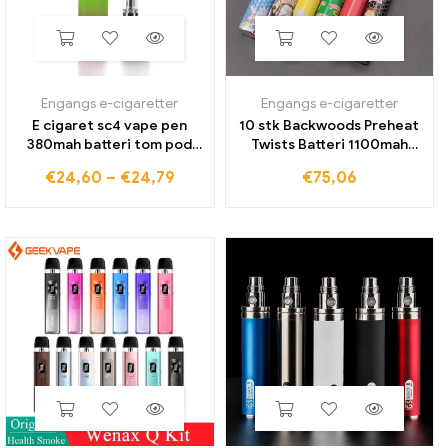
Engangs e-cigaretter
Engangs e-cigaretter
E cigaret sc4 vape pen
10 stk Backwoods Preheat
380mah batteri tom pod
Twists Batteri 1100mah
vape startsæt USB-
Preheat Bund Variabel
€
24,60
–
€
24,79
€
75,06
opladningsport til gevind
spænding Batteri Vape pen
tykke oliepatroner vogn
til Wax vaporizer tyk olie
vape