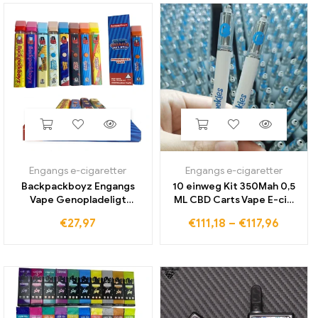
Engangs e-cigaretter
Engangs e-cigaretter
Backpackboyz Engangs
10 einweg Kit 350Mah 0,5
Vape Genopladeligt
ML CBD Carts Vape E-cig
280mAh batteri 1ml Tom
Pen Lodret Keramisk Coil
€
27,97
€
111,18
–
€
117,96
elektronisk cigaret
Med Cookies Lys engros
keramisk patron til tyk
oliefordamper