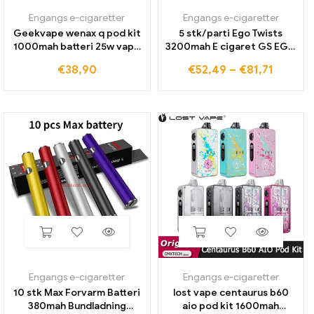
Engangs e-cigaretter
Engangs e-cigaretter
Geekvape wenax q pod kit
5 stk/parti Ego Twists
1000mah batteri 25w vape
3200mah E cigaret GS EGO
2ml top fyld vaporizer
3200mah batteri til
€
38,90
€
52,49
–
€
81,71
elektronisk cigaret mtl rdl
elektronisk cigaret 510
vape pen
Tråd batteri i flere farver
Engangs e-cigaretter
Engangs e-cigaretter
10 stk Max Forvarm Batteri
lost vape centaurus b60
380mah Bundladning
aio pod kit 1600mah