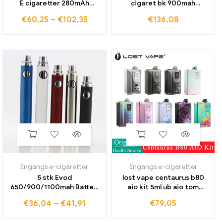
E cigaretter 280mAh
cigaret bk 900mah
batteri E-cigaret startsæt
forvarme batterier kit
€
60,25
–
€
102,35
€
136,08
1,0 ml vapes patroner pod
gevind display blister
tyk olie tør
tilpasset
spændingsbatterier usb
oplader
Engangs e-cigaretter
Engangs e-cigaretter
5 stk Evod
lost vape centaurus b80
650/900/1100mah Batteri
aio kit 5ml ub aio tom
E Cigarette Ego Batteri til
pod/boro tank rba mode &
€
36,04
–
€
41,91
€
79,05
510 Gevind CE4 CE5 Zb
UB Ultra Coil E-Cigaret RDL
forstøver Vape Pen USB
MTL Vape