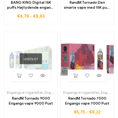
BANG KING Digital 15K
RandM Tornado Den
puffs Højtydende engangs
smarte vape med 15K pust
e-cigaret med en intens
og digitalt kontroldisplay
€
6,78
-
€
8,83
smag
UDSOLGT
Engangs e-cigaretter
,
Engangs e-cigaretter i Belgien
Engangs e-cigaretter
,
Engangs e-ci
,
Engangs e-cigaretter i Belgien
RandM Tornado 9000
RandM Tornado 7000
Engangs vape 9000 Pust
Engangs vape 7000 Pust
€
5,75
-
€
8,22