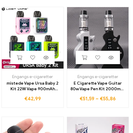
Port Bundopladning
Engangs e-cigaretter
Engangs e-cigaretter
mistede Vape Ursa Baby 2
E Cigarette Vape Guitar
Kit 22W Vape 900mAh
80w Vape Pen Kit 2000mah
batteri 2,5 ml Ursa Pod
Indbygget batteri 0,3 Ohm
€
42,99
€
51,59
–
€
55,86
patron 0.6/0,8 Ohm
2ml Tank USB Genopladelig
elektronisk cigaret
Vapor Pen Box Mod Vaper
fordamper