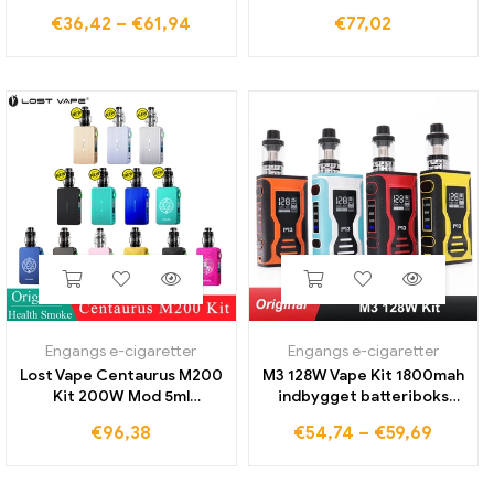
Variabel Spænding Vape
batteri 60w mod med 5ml
€
36,42
–
€
61,94
€
77,02
pen For 510 Gevind
patron passer ub ultra coil
Cartridge Carts-knap med
elektronisk cigaret
USB-oplader
Engangs e-cigaretter
Engangs e-cigaretter
Lost Vape Centaurus M200
M3 128W Vape Kit 1800mah
Kit 200W Mod 5ml
indbygget batteriboks
Centaurus Sub Ohm Tank
Mod med 3ml tank
€
96,38
€
54,74
–
€
59,69
Fit UB Max Coil Elektronisk
elektronisk cigaretsæt
Cigaret 18650 Vape
Vaper Vape Pen Vaporizer
røg