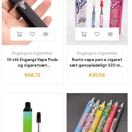
Engangs e-cigaretter
Engangs e-cigaretter
10 stk Engangs Vape Pods
Runtz vape pen e cigaret
og cigaretsæt
sæt genopladeligt 320 mah
Genopladelig 350mAh
batteri magnetisk
€
68,72
€
30,54
batteritom pod-enhed 1,0
emballage box Runty 1,0 ml
ml tyk olie vaporizer ecig
tomme pod keramiske
røg
patroner