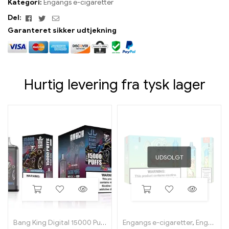
Kategori:
Engangs e-cigaretter
Facebook
Twitter
E-
Del:
mail
Garanteret sikker udtjekning
Hurtig levering fra tysk lager
UDSOLGT
Bang King Digital 15000 Pust
Engangs e-cigaretter
,
Engangs e-cigaretter i Belgien