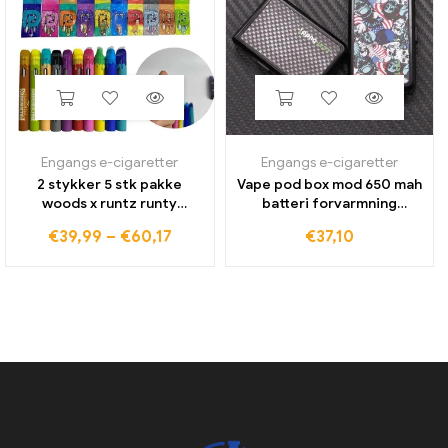
Engangs e-cigaretter
Engangs e-cigaretter
2 stykker 5 stk pakke
Vape pod box mod 650 mah
woods x runtz runty
batteri forvarmning
genopladelige vape penne
variabel spænding vv vape
€
39,99
–
€
60,17
€
37,10
1ml e cigaretter tomme
mods med magnetisk
enhed pods 380mah batteri
adapter til
vaporizer vape pen
gevindkassetter cart