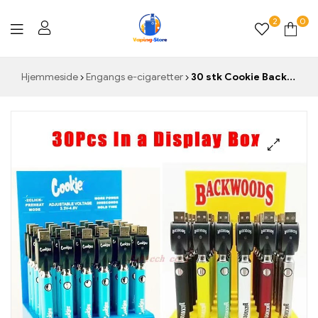
2
0
Vaping-
Hjemmeside
Engangs e-cigaretter
30 stk Cookie Back woods 900mAh VV Vapes Batterier forvarmningsspænding justerbar med USB-oplader passer til tykke oliepatroner tank
Store.de