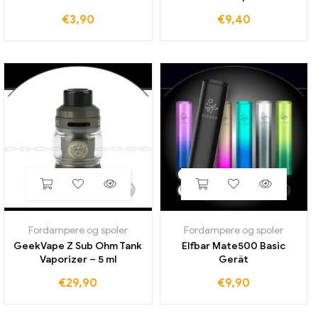
€
3,90
€
9,40
Fordampere og spoler
Fordampere og spoler
GeekVape Z Sub Ohm Tank
Elfbar Mate500 Basic
Vaporizer – 5 ml
Gerät
€
29,90
€
9,90