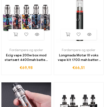
Fordampere og spoler
Fordampere og spoler
Ecig vape 200w box mod
Longmada Motar III voks
startsæt 4400mah batteri
vape kit 1700 mah batteri
digital/oled skærm med
med quartz coil skaldet
€
69,98
€
66,51
zeus x mesh rta tank e
forstøver
cigaretter vaper smoke tift
temperaturkontrol
genopladeligt batteri