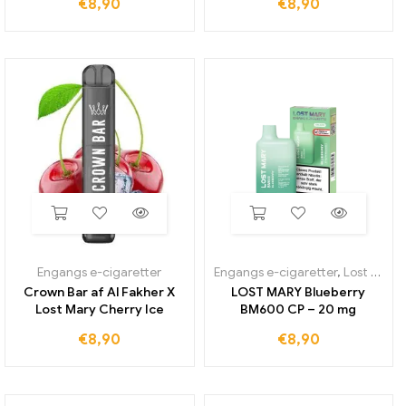
€
8,90
€
8,90
Engangs e-cigaretter
Engangs e-cigaretter
,
Lost Mary BM600
Crown Bar af Al Fakher X
LOST MARY Blueberry
Lost Mary Cherry Ice
BM600 CP – 20 mg
€
8,90
€
8,90