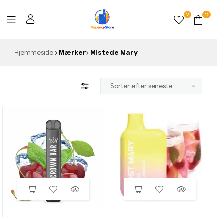
2
0
Vaping-
Hjemmeside
Mærker
Mistede Mary
Store.de