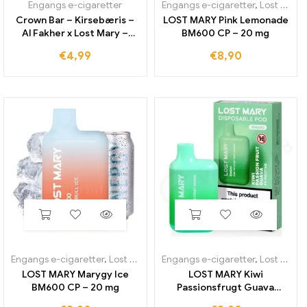
Engangs e-cigaretter
Engangs e-cigaretter
,
Lost Mary BM600
Crown Bar – Kirsebæris –
LOST MARY Pink Lemonade
Al Fakher x Lost Mary –
BM600 CP – 20 mg
Engangs vape
€
4,99
€
8,90
Engangs e-cigaretter
,
Lost Mary BM600
Engangs e-cigaretter
,
Lost Mary BM600
LOST MARY Marygy Ice
LOST MARY Kiwi
BM600 CP – 20 mg
Passionsfrugt Guava
BM600 CP – 20 mg