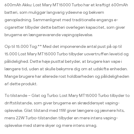
600mAh Akku: Lost Mary MT15000 Turbo har et kraftigt 600mAh
batteri, som muliggør langvarig ydeevne og bekvem
genopladning. Sammenlignet med traditionelle engangs e-
cigaretter tilbyder dette batteri overlegen kapacitet, som giver
brugerne en længerevarende vapingoplevelse.
Op til 15.000 Tog:** Med det imponerende antal pust på op til
15.000 Lost Mary MT15000 Turbo tilbyder uovertruffen levetid og
pålidelighed. Dette høje pusttal betyder, at brugere kan vape i
længere tid, uden at skulle bekymre dig om at udskifte enheden.
Mange brugere har allerede rost holdbarheden og pålideligheden
af ​​dette produkt.
To tilstande – Glat og Turbo: Lost Mary MT15000 Turbo tilbyder to
driftstilstande, som giver brugerne en skræddersyet vaping-
oplevelse. Glat tilstand med 11W giver længere og jævnere hits,
mens 22W Turbo-tilstanden tilbyder en mere intens vaping-
oplevelse med større skyer og mere intens smag.