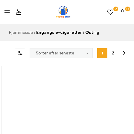
2
0
Vaping-
Hjemmeside
Engangs e-cigaretter i Østrig
Store.de
1
2