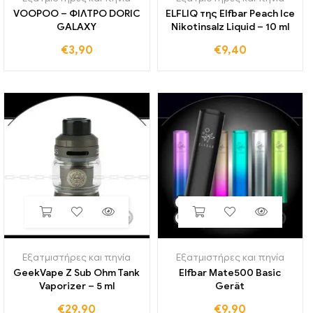
VOOPOO – ΦΙΛΤΡΟ DORIC
ELFLIQ της Elfbar Peach Ice
GALAXY
Nikotinsalz Liquid – 10 ml
€
3,90
€
9,40
Εξατμιστήρες και πηνία
Εξατμιστήρες και πηνία
GeekVape Z Sub Ohm Tank
Elfbar Mate500 Basic
Vaporizer – 5 ml
Gerät
€
29,90
€
9,90