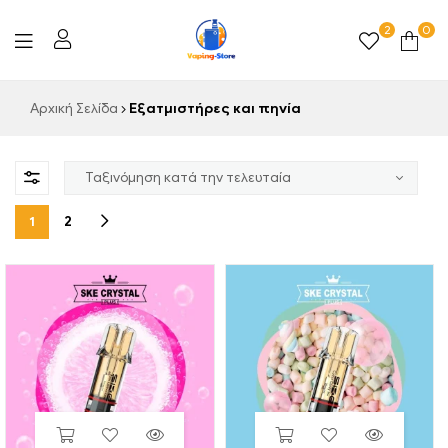
2
0
Vaping-
Αρχική Σελίδα
Εξατμιστήρες και πηνία
Store.de
1
2