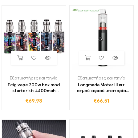
ρυθμιζόμενος
στυλό επίπεδη κεραμική
ατμοποιητής και τσιγάρα
δεξαμενή πηνίου
Εξατμιστήρες και πηνία
Εξατμιστήρες και πηνία
Ecig vape 200w box mod
Longmada Motar III κιτ
starter kit 4400mah
ατμού κεριού μπαταρία
μπαταρία ψηφιακή/oled
1700mah με πηνίο χαλαζία
€
69,98
€
66,51
οθόνη με zeus x mesh rta
φαλακρός ατμοποιητής
tank e cigarettes vaper
επαναφορτιζόμενη
smoke tift
μπαταρία ελέγχου
θερμοκρασίας