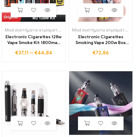
Mod συστήματα ατμίσματος
,
Εξατμιστήρες και πηνία
Mod συστήματα ατμίσματος
,
Εξ
Electronic Cigarettes 128w
Electronic Cigarettes
Vape Smoke Kit 1800mah
Smoking Vape 200w Box
Battery Box Mod with 3ml
Mod with Zeus x Mesh
€
37,11
–
€
44,84
€
72,86
Tank Atomizer Vaper Vapor
Starter Kits Digital/Oled
izer Pen Ecig Shisha Kit
Screen 4,5 ml ψεκαστήρας
Ατμοποιητής