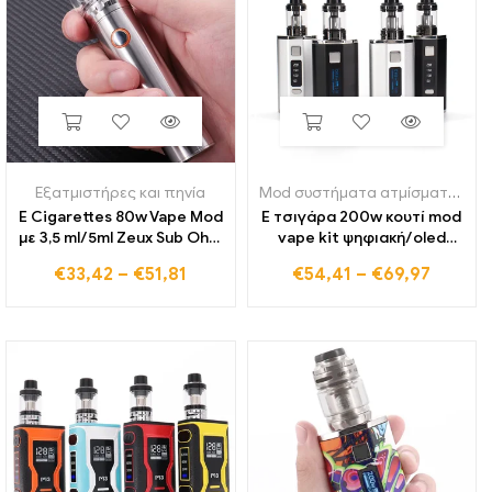
Εξατμιστήρες και πηνία
Mod συστήματα ατμίσματος
,
Εξ
E Cigarettes 80w Vape Mod
E τσιγάρα 200w κουτί mod
με 3,5 ml/5ml Zeux Sub Ohm
vape kit ψηφιακή/oled
RTA Zerstäuber Starter
οθόνη 0,3 Ohm Atomizer
€
33,42
–
€
51,81
€
54,41
–
€
69,97
Kits 24mm 2200mah
Dual 4400mah Battery
Batterie Ecig Vaper Shisha
Variable Voltage Vaporizer
Shisha
Pen