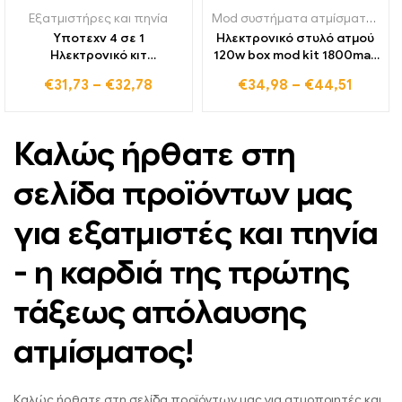
Εξατμιστήρες και πηνία
Mod συστήματα ατμίσματος
,
Εξ
Υποτεχν 4 σε 1
Ηλεκτρονικό στυλό ατμού
Ηλεκτρονικό κιτ
120w box mod kit 1800mah
ατμοποιητή τσιγάρων για
μπαταρία 2,5 ml
€
31,73
–
€
32,78
€
34,98
–
€
44,51
ξηρό κερί βοτάνων Eliquid
ατμοποιητής oled οθόνη e
Thick Oil Cartridge
τσιγάρα ατμοποιητής
Ενσωματωμένο κιτ
καπνός ναργιλέ ecig
ατμίσματος μπαταρίας
ατμιστής
Καλώς ήρθατε στη
Evod
σελίδα προϊόντων μας
για εξατμιστές και πηνία
- η καρδιά της πρώτης
τάξεως απόλαυσης
ατμίσματος!
Καλώς ήρθατε στη σελίδα προϊόντων μας για ατμοποιητές και