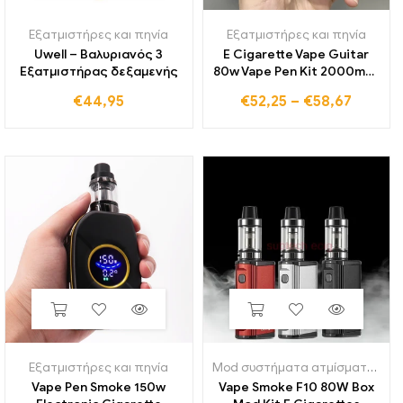
Εξατμιστήρες και πηνία
Εξατμιστήρες και πηνία
Uwell – Βαλυριανός 3
E Cigarette Vape Guitar
Εξατμιστήρας δεξαμενής
80w Vape Pen Kit 2000mah
Ενσωματωμένη μπαταρία
€
44,95
€
52,25
–
€
58,67
0,3 Κιτ ατμού ατμού
επαναφορτιζόμενου
ατμοποιητή USB, δοχείο 2
ml
Εξατμιστήρες και πηνία
Mod συστήματα ατμίσματος
,
Εξ
Vape Pen Smoke 150w
Vape Smoke F10 80W Box