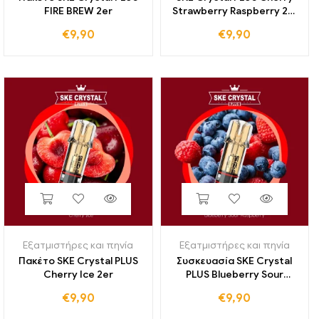
FIRE BREW 2er
Strawberry Raspberry 2%
Συσκευασία Nicotine 2er
€
9,90
€
9,90
Εξατμιστήρες και πηνία
Εξατμιστήρες και πηνία
Πακέτο SKE Crystal PLUS
Συσκευασία SKE Crystal
Cherry Ice 2er
PLUS Blueberry Sour
Rasperry 2er
€
9,90
€
9,90