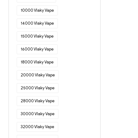
Jednorázové e-cigarety v Dánsku
(54)
10000 Vlaky Vape
Jednorázové e-cigarety v Německu
14000 Vlaky Vape
(77)
Jednorázové e-cigarety v Estonsku
15000 Vlaky Vape
(46)
16000 Vlaky Vape
Jednorázové e-cigarety ve Finsku
(48)
18000 Vlaky Vape
Jednorázové e-cigarety ve Francii
(52)
20000 Vlaky Vape
Jednorázové e-cigarety v Řecku
25000 Vlaky Vape
(49)
Jednorázové e-cigarety v Irsku
(20)
28000 Vlaky Vape
Jednorázové e-cigarety v Itálii
(34)
30000 Vlaky Vape
Jednorázové e-cigarety v
Chorvatsku
(18)
32000 Vlaky Vape
Jednorázové e-cigarety v Lotyšsku