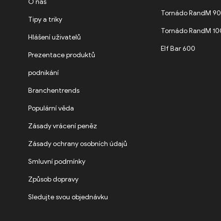
O nás
Tornádo RandM 9
Tipy a triky
Tornádo RandM 1
Hlášení uživatelů
Elf Bar 600
Prezentace produktů
podnikání
Branchentrends
Populární věda
Zásady vrácení peněz
Zásady ochrany osobních údajů
Smluvní podmínky
Způsob dopravy
Sledujte svou objednávku