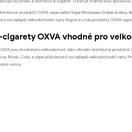
ializuje na výrobu a distribuci e-cigaret. OXVA je známá svou špičkovou
 distributor produktů OXVA vape nabízí Vape Wholesale Global širokou š
ství za nejlepší velkoobchodní ceny. Kupte si u nás produkty OXVA vape 
-cigarety OXVA vhodné pro velk
OXVA jsou vhodné pro velkoobchod. Jako oficiální distributor produktů
ice, Mods, Cívky a vape příslušenství za nejlepší velkoobchodní ceny. 
ostní normy.