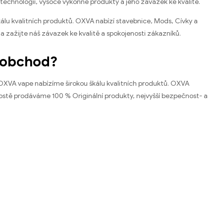
 technologií, vysoce výkonné produkty a jeho závazek ke kvalitě.
kálu kvalitních produktů. OXVA nabízí stavebnice, Mods, Cívky a
a zažijte náš závazek ke kvalitě a spokojenosti zákazníků.
oobchod?
 OXVA vape nabízíme širokou škálu kvalitních produktů. OXVA
Prostě prodáváme 100 % Originální produkty, nejvyšší bezpečnost- a