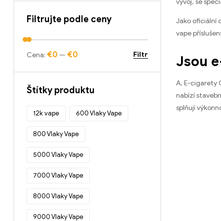
vývoj, se spec
Bang King DelphiTreh 25000
Obláčky
Filtrujte podle ceny
(11)
Jako oficiální
vape příslušen
Bang King Digital 15000 Obláčky
(20)
€0
€0
Filtr
Cena:
—
Jsou e
Inteligentní obrazovka Bang King
15000 Puff
(10)
A, E-cigarety 
Bang Rocket 18000 Puff
(12)
Štítky produktu
nabízí stavebn
Bang Tick Tock 20000 Obláčky
(12)
splňují výkonn
12k vape
600 Vlaky Vape
Bang TN12000 Puffs
(12)
800 Vlaky Vape
Bang XXL NT15000 šluky
(12)
Crystal Bar 600
(20)
5000 Vlaky Vape
Jednorázové e-cigarety
(437)
7000 Vlaky Vape
Jednorázové e-cigarety v Belgii
(45)
8000 Vlaky Vape
Jednorázové e-cigarety v Bulharsku
(51)
9000 Vlaky Vape