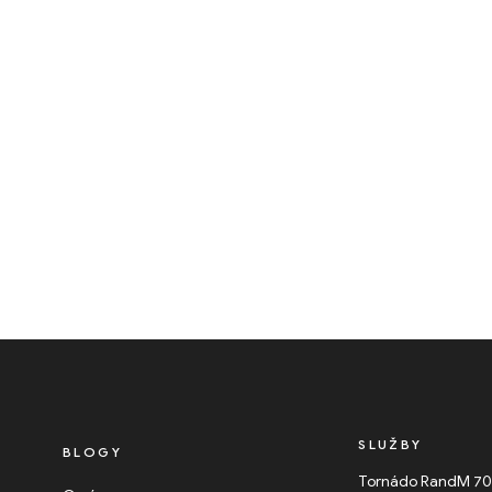
SLUŽBY
BLOGY
Tornádo RandM 7