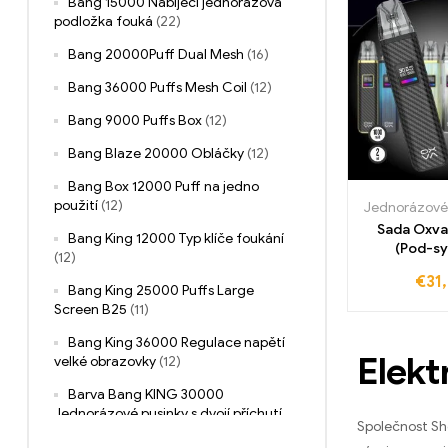
Bang 15000 Nabíjecí jednorázová
podložka fouká
(22)
Bang 20000Puff Dual Mesh
(16)
Bang 36000 Puffs Mesh Coil
(12)
Bang 9000 Puffs Box
(12)
Bang Blaze 20000 Obláčky
(12)
Bang Box 12000 Puff na jedno
použití
(12)
Jednorázové
Sada Oxva
Bang King 12000 Typ klíče foukání
(Pod-s
(12)
€
31
Bang King 25000 Puffs Large
Screen B25
(11)
Bang King 36000 Regulace napětí
Elekt
velké obrazovky
(12)
Barva Bang KING 30000
Jednorázové pusinky s dvojí příchutí
Společnost Sh
(12)