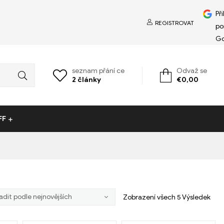
Př
REGISTROVAT
po
Go
seznam přání ce
Odvaž se
2
články
€
0,00
FF
Zobrazení všech 5 Výsledek