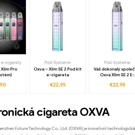
 e-cigarety
Pod-Systeme
Pod-Systeme
 Xlim Pro
Oxva – Xlim SE 2 Pod kit
Váš dokonalý společ
ystém)
e-cigareta
Oxva Xlim SE 2 E-
cigarety
,90
€
22,95
€
22,95
ronická cigareta OXVA
enzhen Future Technology Co., Ltd. (OXVA) je inovativní technologická