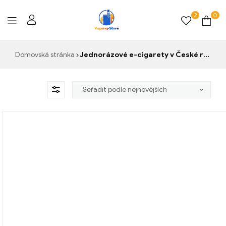
2
0
Vaping-
Domovská stránka
Jednorázové e-cigarety v České republice
Store.de