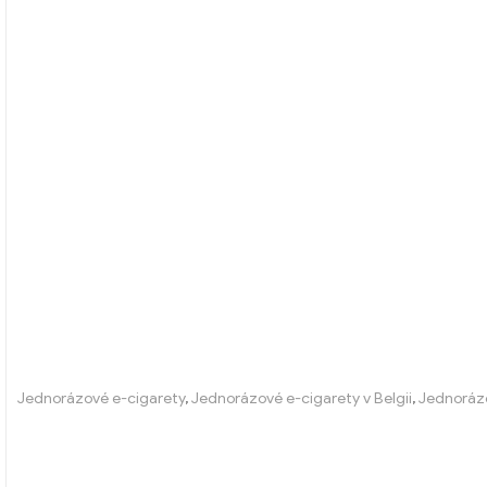
Jednorázové e-cigarety
,
Jednorázové e-cigarety v Belgii
,
Jednorázo