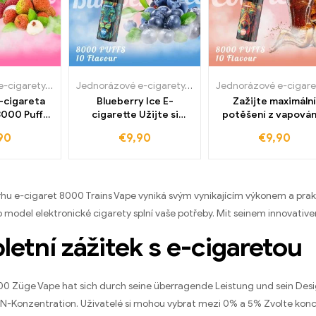
Jednorázové e-cigarety
,
WASPE 8000 PUFFY
Jednorázové e-cigarety
,
WASPE 8000 PUFFY
-cigareta
Blueberry Ice E-
Zažijte maximální
8000 Puffy
cigarette Užijte si
potěšení z vapován
ní požitek
čerstvou chuť za
WASPE 8000 E-cigar
90
€
9,90
€
9,90
 přímo z
velkoobchodní cenu a
Puffs s příchutí Cola 
y pro
bez daně Ideální pro
Velkoobchodní cen
ný chuťový
všechny vapery WASPE
tovární přímý prod
ASPE 8000
8000 Obláčky
čky
trhu e-cigaret 8000 Trains Vape vyniká svým vynikajícím výkonem a pra
o model elektronické cigarety splní vaše potřeby.
Mit seinem innovativen
etní zážitek s e-cigaretou
000
Züge Vape hat sich durch seine überragende Leistung und sein D
e N-Konzentration
. Uživatelé si mohou vybrat mezi 0% a 5% Zvolte konc