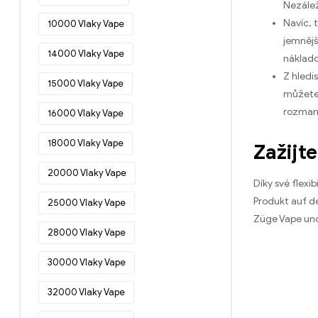
Nezálež
Jednorázové e-cigarety v Dánsku
(54)
Navíc, 
10000 Vlaky Vape
jemnějš
Jednorázové e-cigarety v Německu
14000 Vlaky Vape
(77)
náklado
Z hledi
Jednorázové e-cigarety v Estonsku
15000 Vlaky Vape
(46)
můžete 
rozmani
16000 Vlaky Vape
Jednorázové e-cigarety ve Finsku
(48)
18000 Vlaky Vape
Zažijt
Jednorázové e-cigarety ve Francii
(52)
20000 Vlaky Vape
Díky své flexi
Jednorázové e-cigarety v Řecku
Produkt auf d
25000 Vlaky Vape
(49)
Züge Vape und
Jednorázové e-cigarety v Irsku
(20)
28000 Vlaky Vape
Jednorázové e-cigarety v Itálii
(34)
30000 Vlaky Vape
Jednorázové e-cigarety v
Chorvatsku
(18)
32000 Vlaky Vape
Jednorázové e-cigarety v Lotyšsku