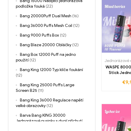
Bang 15000 Nabíjecí jednorázová
podložka fouká
(22)
Bang 20000Puff Dual Mesh
(16)
Bang 36000 Puffs Mesh Coil
(12)
Bang 9000 Puffs Box
(12)
Bang Blaze 20000 Obláčky
(12)
Bang Box 12000 Puff na jedno
použití
(12)
WASPE 8000 
Bang King 12000 Typ klíče foukání
Stick Jedn
(12)
příchuti Mix
€
9,
Bez dan
Bang King 25000 Puffs Large
velkoobchod
Screen B25
(11)
dokonalý
Bang King 36000 Regulace napětí
velké obrazovky
(12)
Barva Bang KING 30000
Jednorázové pusinky s dvojí příchutí
(12)