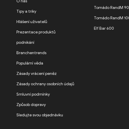
O nás
Tornádo RandM 9
Tipy a triky
Tornádo RandM 1
Hlášení uživatelů
Elf Bar 600
Prezentace produktů
podnikání
Branchentrends
Populární věda
Zásady vrácení peněz
Zásady ochrany osobních údajů
Smluvní podmínky
Způsob dopravy
Sledujte svou objednávku