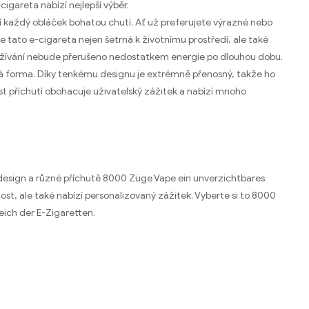
igareta nabízí nejlepší výběr.
í každý obláček bohatou chutí. Ať už preferujete výrazné nebo
 je tato e-cigareta nejen šetrná k životnímu prostředí, ale také
používání nebude přerušeno nedostatkem energie po dlouhou dobu.
ivá forma. Díky tenkému designu je extrémně přenosný, takže ho
st příchutí obohacuje uživatelský zážitek a nabízí mnoho
ní design a různé příchutě 8000
Züge Vape ein unverzichtbares
ost, ale také nabízí personalizovaný zážitek. Vyberte si to 8000
eich der E-Zigaretten
.