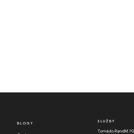
SLUŽBY
BLOGY
Tornádo RandM 7