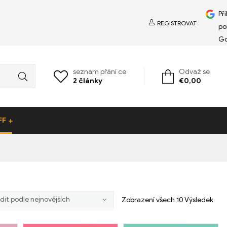
Př
REGISTROVAT
po
Go
seznam přání ce
Odvaž se
2
články
€
0,00
FF
Zobrazení všech 10 Výsledek