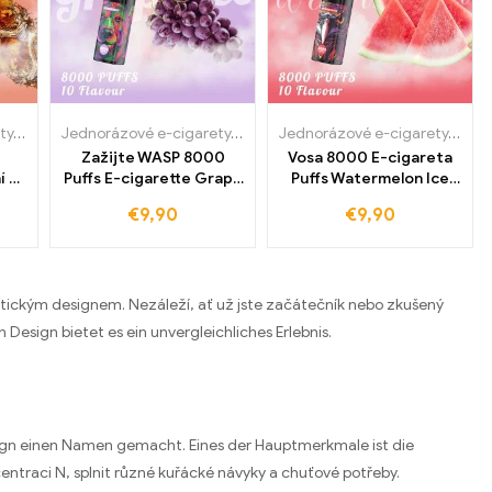
Jednorázové e-cigarety
,
WASPE 8000 PUFFY
Jednorázové e-cigarety
,
WASPE 8000 PUFFY
Jednorázové e-cigarety
,
WASP
Zažijte WASP 8000
Vosa 8000 E-cigareta
í s
Puffs E-cigarette Grape
Puffs Watermelon Ice
eta
Ice Free a přímý prodej
nabízí bezcelní výhody a
€
9,90
€
9,90
Ice,
z výroby pro váš
přímý prodej z továrny.
y a
celosvětový trh
Ideální pro vaše chvíle
ej
potěšení
ktickým designem. Nezáleží, ať už jste začátečník nebo zkušený
 Design bietet es ein unvergleichliches Erlebnis
.
esign einen Namen gemacht
.
Eines der Hauptmerkmale ist die
entraci N, splnit různé kuřácké návyky a chuťové potřeby.