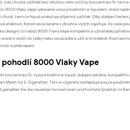
í, zda chcete zážitek bez nikotinu nebo určitou koncentraci N, tato e-c
tzn 8000 Vlaky vape vybavené vysoce kvalitním e-liquidem, který napln
í chutě, tento e-liquid poskytuje příjemný zážitek. Díky dobíjecí baterii
vě efektivní. Konstrukce baterie s dlouhou výdrží zajišťuje, že vaše 
ska designu to nabízí 8000 Trains Vape kompaktní a uživatelsky přívět
snadno vložit do tašky nebo zavazadla a užít si ho kdekoli. Rozmanito
tosti a překvapení.
e pohodlí 8000 Vlaky Vape
bilní koncentraci N, vysoce kvalitní e-liquid, dobíjecí baterie, kompakt
em Markt für E-Zigaretten
. Tato e-cigareta nezlepšuje pouze použiteln
 genießen Sie die neuesten Innovationen und höchste Qualität im Ber