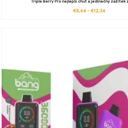
Triple Berry Pro nejlepší chuť a jedinečný zážitek
€
8,64
-
€
12,34