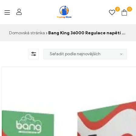
2
0
Vaping-
Domovská stránka
Bang King 36000 Regulace napětí velké obrazovky
Store.de