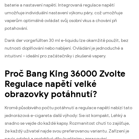
baterie a nastavení napětí. Integrovaná regulace napětí
umožňuje individuální nastavení výkonu páry, což umožňuje
vaperům optimálně ovládat svůj osobní vkus a chování při
potahování.
Dank der vorgefüllten
30 ml e-liquidu lze okamžitě použít, bez
nutnosti doplňování nebo nabíjení. Ovládání je jednoduché a
intuitivní – ideální pro začátečníky i zkušené vapery.
Proč Bang King 36000 Zvolte
Regulace napětí velké
obrazovky potáhnutí?
Kromě působivého počtu potáhnutí a regulace napětí nabízí tato
jednorázová e-cigareta další výhody:
Sie ist kompakt
, Lehký a
snadno se vejde do každé kapsy. Rozmanitost chutí to zajišťuje,
že každý uživatel najde svou preferovanou variantu. Zařízení je
navíc odolné a spolehlivé díky kvalitnímu zpracování.