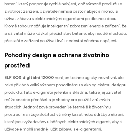
baterií, který podporuje rychlé nabíjení, což výrazně prodlužuje
životnost zařízení. Uživatelé nemusí často nabíjet a mohou si
užívat zábavu s elektronickými cigaretami po dlouhou dobu.
Kromě toho umožňuje inteligentní zobrazení energie zařízení, že
si uživatel může kdykoli přečíst stav baterie, aby neudělal ostudu,
přestaňte zařízení používat kvůli nedostatečnému napájení.
Pohodlný design a ochrana životního
prostředí
ELF BOX digitální 12000
není jen technologicky inovativní, ale
také přikládá velký význam pohodlnému a ekologickému designu
produktu. Tato e-cigareta je lehká a skladná, takže jej uživatel
může snadno přenášet a je vhodný pro použití v různých
situacích. Jednorázové provedení je šetrnější k životnímu
prostředí a snižuje složitost výměny kazet nebo údržby zařízení,
které jsou vyžadovány u běžných elektronických cigaret, aby si
uživatelé mohli snadněji užít zábavu s e-cigaretami.