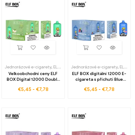
Jednorázové e-cigarety
,
ELF BOX digitální 12000
Jednorázové e-cigarety
,
ELF BOX digitální 12000
Velkoobchodní ceny ELF
ELF BOX digitální 12000 E-
BOX Digital 12000 Double
cigareta s příchutí Blue
Apple pro milovníky
Razz Ice dostupná po
€
5,45
-
€
7,78
€
5,45
-
€
7,78
vapování
celém světě