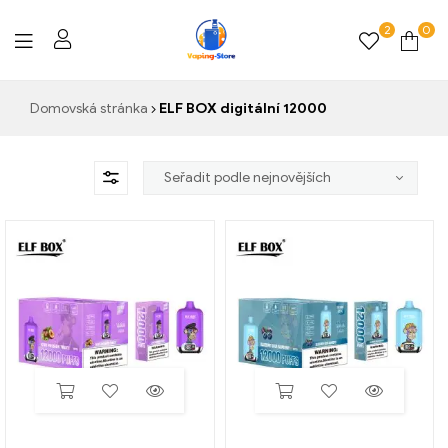
2
0
Vaping-
Domovská stránka
ELF BOX digitální 12000
Store.de