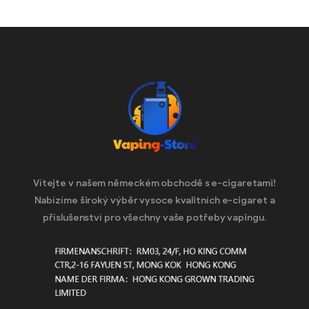
Vítejte v našem německém obchodě s e-cigaretami!
Nabízíme široký výběr vysoce kvalitních e-cigaret a
příslušenství pro všechny vaše potřeby vapingu.