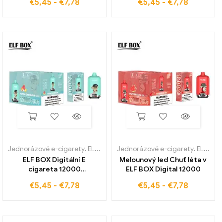
€
5,45
-
€
7,78
€
5,45
-
€
7,78
Flavour Duty Free Shipping
meloun
Jednorázové e-cigarety
,
ELF BOX digitální 12000
Jednorázové e-cigarety
,
ELF BOX digitální 12000
ELF BOX Digitální E
Melounový led Chuť léta v
cigareta 12000
ELF BOX Digital 12000
Watermelon Bubblegum
€
5,45
-
€
7,78
€
5,45
-
€
7,78
Candy Flavour je
celosvětovým hitem