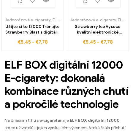
Jednorázové e-cigarety
,
ELF BOX digitální 12000
Jednorázové e-cigarety
,
ELF BOX digitální 12000
Užijte si to 12000 Trénujte
Strawberry Ice Vysoce
Strawberry Blast s digitální
kvalitní elektronické
e-cigaretou ELF BOX
cigarety velkoobchodní
€
5,45
-
€
7,78
€
5,45
-
€
7,78
ELF BOX Digital 12000
ELF BOX digitální 12000
E-cigarety: dokonalá
kombinace různých chutí
a pokročilé technologie
Na dnešním trhu s e-cigaretami je
ELF BOX digitální 12000
srdce uživatelů s jejich vynikajícím výkonem, široká škála příchutí