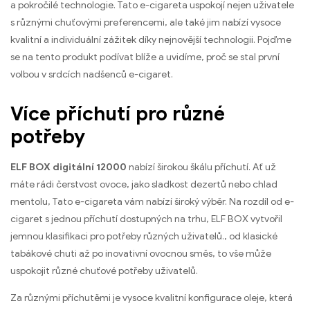
a pokročilé technologie. Tato e-cigareta uspokojí nejen uživatele
s různými chuťovými preferencemi, ale také jim nabízí vysoce
kvalitní a individuální zážitek díky nejnovější technologii. Pojďme
se na tento produkt podívat blíže a uvidíme, proč se stal první
volbou v srdcích nadšenců e-cigaret.
Více příchutí pro různé
potřeby
ELF BOX digitální 12000
nabízí širokou škálu příchutí. Ať už
máte rádi čerstvost ovoce, jako sladkost dezertů nebo chlad
mentolu, Tato e-cigareta vám nabízí široký výběr. Na rozdíl od e-
cigaret s jednou příchutí dostupných na trhu, ELF BOX vytvořil
jemnou klasifikaci pro potřeby různých uživatelů., od klasické
tabákové chuti až po inovativní ovocnou směs, to vše může
uspokojit různé chuťové potřeby uživatelů.
Za různými příchutěmi je vysoce kvalitní konfigurace oleje, která