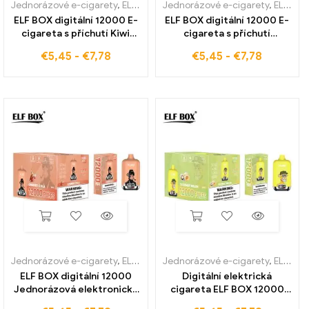
Jednorázové e-cigarety
,
ELF BOX digitální 12000
Jednorázové e-cigarety
,
ELF BOX digitální 12000
ELF BOX digitální 12000 E-
ELF BOX digitální 12000 E-
cigareta s příchutí Kiwi
cigareta s příchutí
Passion Fruit pro nákupy
Blueberry Sour Malina bez
€
5,45
-
€
7,78
€
5,45
-
€
7,78
bez daně
daně
Jednorázové e-cigarety
,
ELF BOX digitální 12000
Jednorázové e-cigarety
,
ELF BOX digitální 12000
ELF BOX digitální 12000
Digitální elektrická
Jednorázová elektronická
cigareta ELF BOX 12000
cigareta Cherry Cola
Ústa s příchutí kokosový