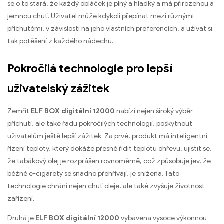
se o to stará, že každý obláček je plný a hladký a má přirozenou a
jemnou chuť. Uživatel může kdykoli přepínat mezi různými
příchutěmi, v závislosti na jeho vlastních preferencích, a užívat si
tak potěšení z každého nádechu.
Pokročilá technologie pro lepší
uživatelský zážitek
Zemřít
ELF BOX digitální 12000
nabízí nejen široký výběr
příchutí, ale také řadu pokročilých technologií, poskytnout
uživatelům ještě lepší zážitek. Za prvé, produkt má inteligentní
řízení teploty, který dokáže přesně řídit teplotu ohřevu, ujistit se,
že tabákový olej je rozprášen rovnoměrně, což způsobuje jev, že
běžné e-cigarety se snadno přehřívají, je snížena. Tato
technologie chrání nejen chuť oleje, ale také zvyšuje životnost
zařízení.
Druhá je
ELF BOX digitální 12000
vybavena vysoce výkonnou