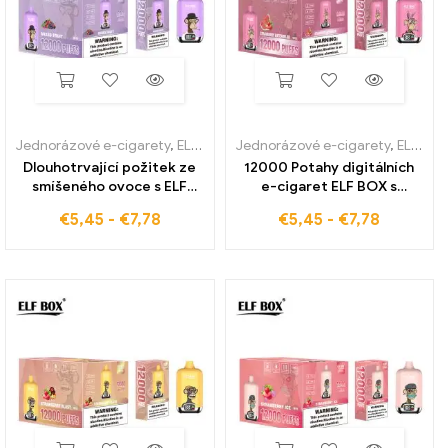
Jednorázové e-cigarety
,
ELF BOX digitální 12000
Jednorázové e-cigarety
,
ELF BOX digitální 12000
Dlouhotrvající požitek ze
12000 Potahy digitálních
smíšeného ovoce s ELF
e-cigaret ELF BOX s
BOX Digital 12000
jahodovým melounem
€
5,45
-
€
7,78
€
5,45
-
€
7,78