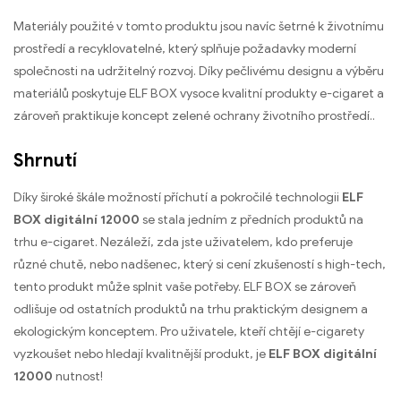
Materiály použité v tomto produktu jsou navíc šetrné k životnímu
prostředí a recyklovatelné, který splňuje požadavky moderní
společnosti na udržitelný rozvoj. Díky pečlivému designu a výběru
materiálů poskytuje ELF BOX vysoce kvalitní produkty e-cigaret a
zároveň praktikuje koncept zelené ochrany životního prostředí..
Shrnutí
Díky široké škále možností příchutí a pokročilé technologii
ELF
BOX digitální 12000
se stala jedním z předních produktů na
trhu e-cigaret. Nezáleží, zda jste uživatelem, kdo preferuje
různé chutě, nebo nadšenec, který si cení zkušeností s high-tech,
tento produkt může splnit vaše potřeby. ELF BOX se zároveň
odlišuje od ostatních produktů na trhu praktickým designem a
ekologickým konceptem. Pro uživatele, kteří chtějí e-cigarety
vyzkoušet nebo hledají kvalitnější produkt, je
ELF BOX digitální
12000
nutnost!