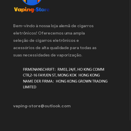
Cigarros eletrônicos descartáveis ​​
na Eslováquia
(43)
Cigarros eletrônicos descartáveis ​​
na Eslovênia
(26)
Bem-vindo à nossa loja alemã de cigarros
eletrônicos! Oferecemos uma ampla
Cigarros eletrônicos descartáveis ​​
seleção de cigarros eletrônicos e
na Espanha
(40)
acessórios de alta qualidade para todas as
Cigarros eletrônicos descartáveis ​​
suas necessidades de vaporização.
na República Tcheca
(33)
Cigarros eletrônicos descartáveis ​​
na Hungria
(40)
Barra dos Elfos 600
(62)
CAIXA ELF Digital 12000
(12)
CAIXA DE ELFO LS15000
(11)
vaping-store@outlook.com
ELF CAIXA PULSO X
(10)
CAIXA DUENDE RGB14000
(10)
CAIXA ELF RGB14000 pro
(10)