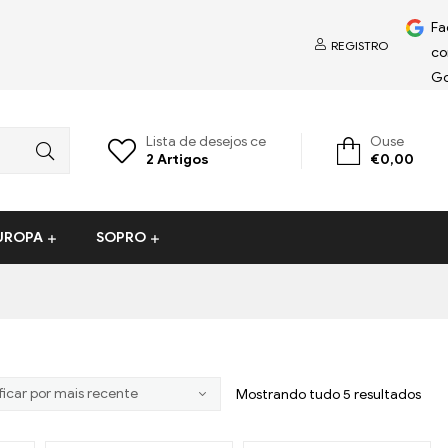
Fa
REGISTRO
co
Go
Lista de desejos ce
Ouse
2
Artigos
€
0,00
EUROPA
SOPRO
Mostrando tudo 5 resultados