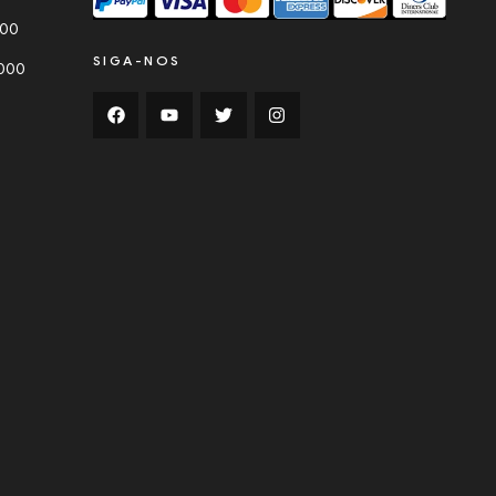
000
SIGA-NOS
0000
0