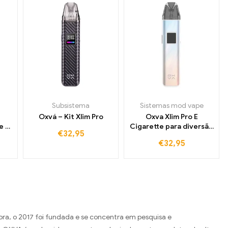
Subsistema
Sistemas mod vape
Oxvá – Kit Xlim Pro
Oxva Xlim Pro E
e 2
Cigarette para diversão
€
32,95
os
diária
€
32,95
ra, o 2017 foi fundada e se concentra em pesquisa e