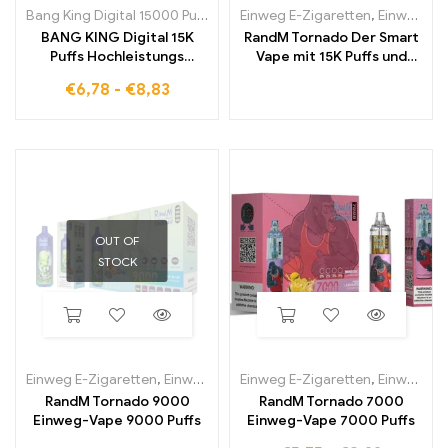
Bang King Digital 15000 Puffs
Einweg E-Zigaretten
,
Einweg-E-Zigaretten in Belgien
BANG KING Digital 15K
RandM Tornado Der Smart
Puffs Hochleistungs
Vape mit 15K Puffs und
Einweg E Zigarette mit
digitalem Kontroll Display
€
6,78
-
€
8,83
intensivem Geschmack
OUT OF
STOCK
Einweg E-Zigaretten
,
Einweg-E-Zigaretten in Belgien
Einweg E-Zigaretten
,
Einweg-E-Zi
,
Einweg-E-Zigaretten in Belgien
RandM Tornado 9000
RandM Tornado 7000
Einweg-Vape 9000 Puffs
Einweg-Vape 7000 Puffs