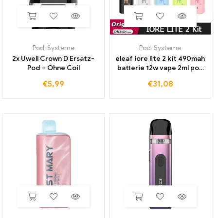
Pod-Systeme
Pod-Systeme
2x Uwell Crown D Ersatz-
eleaf iore lite 2 kit 490mah
Pod – Ohne Coil
batterie 12w vape 2ml pod
leere patrone mit 1,0 ohm
€
5,99
€
31,08
mesh spule e zigaretten
verdampfer