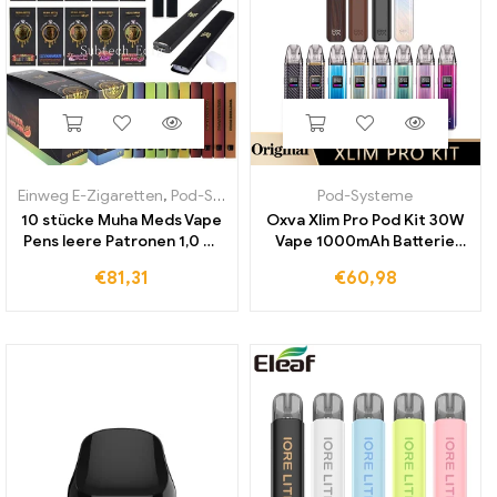
Einweg E-Zigaretten
,
Pod-Systeme
Pod-Systeme
10 stücke Muha Meds Vape
Oxva Xlim Pro Pod Kit 30W
Pens leere Patronen 1,0 ml
Vape 1000mAh Batterie
280mah wiederauf ladbare
2ml V3 Xlim Pod Patrone
€
81,31
€
60,98
Pod-Gerät mit Geschenk
Vapor izer elektronische
box Vapor izer Pen Stick für
Zigarette
dickes Öl