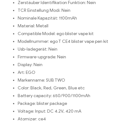
Zerstäuber Identifikation Funktion:
Nein
TCR Einstellung Modi:
Nein
Nominale Kapazität:
1100mAh
Material:
Metall
Compatible Model:
ego blister vape kit
Modellnummer:
ego T CE4 blister vape pen kit
Usb-ladegerät:
Nein
Firmware-upgrade:
Nein
Display:
Nein
Art:
EGO
Markenname:
SUB TWO
Color:
Black, Red, Green, Blue etc
Battery capacity:
650/900/1100mAh
Package:
blister package
Voltage:
Input: DC 4.2V, 420 mA
Atomizer:
ce4