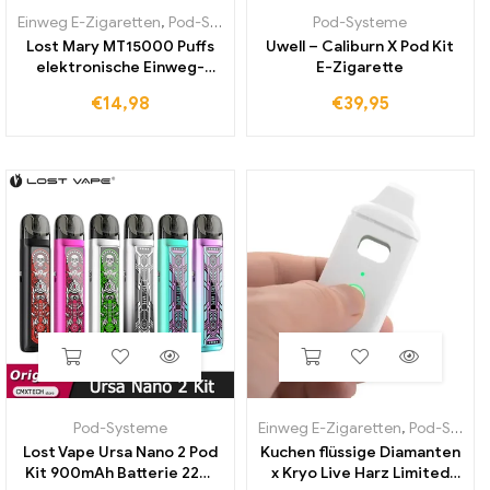
Einweg E-Zigaretten
,
Pod-Systeme
Pod-Systeme
Lost Mary MT15000 Puffs
Uwell – Caliburn X Pod Kit
elektronische Einweg-
E-Zigarette
Zigarette
€
14,98
€
39,95
Pod-Systeme
Einweg E-Zigaretten
,
Pod-Systeme
Lost Vape Ursa Nano 2 Pod
Kuchen flüssige Diamanten
Kit 900mAh Batterie 22W
x Kryo Live Harz Limited