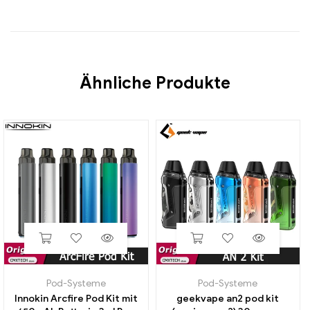
Ähnliche Produkte
Pod-Systeme
Pod-Systeme
Innokin Arcfire Pod Kit mit
geekvape an2 pod kit