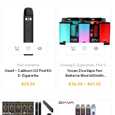
Pod-Systeme
Einweg E-Zigaretten
,
Pod-Systeme
Uwell – Caliburn G2 Pod Kit
Yocan Ziva Vape Pen
E-Zigarette
Batterie Mod 650mAh
wiederauf ladbare Typ-C-
€
29,95
€
36,08
–
€
61,05
Lade-Vape-Stifte für
Gewinde dicke Öl wagen
Patronen