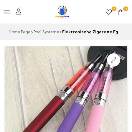
2
0
Vaping-
Home Page
Pod-Systeme
Elektronische Zigarette Ego Ce4 E Zigarette Starter Kit 650 Zu 1100mah Ego Batterie 1,6 ml Ce4 Zerstäuber Ego Verdampfer vaper Vape Stift
Store.de