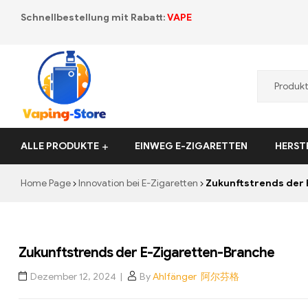
Schnellbestellung mit Rabatt:
VAPE
Vaping-
ALLE PRODUKTE
EINWEG E-ZIGARETTEN
HERST
Store.de
Home Page
Innovation bei E-Zigaretten
Zukunftstrends der 
Zukunftstrends der E-Zigaretten-Branche
Dezember 12, 2024
By
Ahlfänger 阿尔芬格