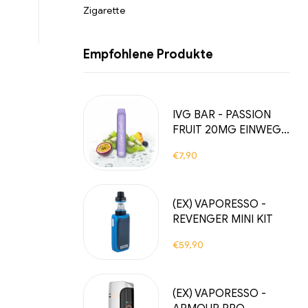
Zigarette
Empfohlene Produkte
IVG BAR - PASSION
FRUIT 20MG EINWEG
E-ZIGARETTE 800
€
7,90
ZÜGE
(EX) VAPORESSO -
REVENGER MINI KIT
€
59,90
(EX) VAPORESSO -