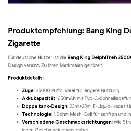
Produktempfehlung: Bang King De
Zigarette
Für deutsche Nutzer ist die
Bang King DelphiTreh 2500
Design vereint. Zu ihren Merkmalen gehören:
Produktdetails
:
Züge
: 25000 Puffs, ideal für längere Nutzung
Akkukapazität
: 650mAh mit Typ-C-Schnellladefun
Doppeltank-Design
: 23ml+23ml E-Liquid-Kapazit
Technologie
: 1.0ohm Mesh-Coil für sanften und 
Verschiedene Geschmacksrichtungen
: Wie Str
jeden Geschmack etwas dabei