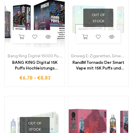
OUT OF
STOCK
Bang King Digital 15000 Puffs
Einweg E-Zigaretten
,
Einweg-E-Zigaretten in Belgien
BANG KING Digital 15K
RandM Tornado Der Smart
Puffs Hochleistungs
Vape mit 15K Puffs und
Einweg E Zigarette mit
digitalem Kontroll Display
€
6,78
-
€
8,83
intensivem Geschmack
OUT OF
STOCK