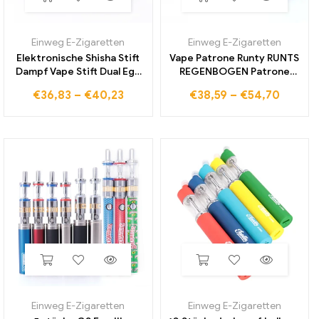
Einweg E-Zigaretten
Einweg E-Zigaretten
Elektronische Shisha Stift
Vape Patrone Runty RUNTS
Dampf Vape Stift Dual Ego
REGENBOGEN Patrone
Ce4 Zip Vape Kit
Keramik Spule Zerstäuber
€
36,83
–
€
40,23
€
38,59
–
€
54,70
elektronische Zigarette
510 Gewinde Karren 1,0 ML
Ego T Batterie Ce4
Leer Dickes Öl Warenkorb
Zerstäuber E-Zigaretten
Wachs Verdampfer
Kits
Einweg E-Zigaretten
Einweg E-Zigaretten