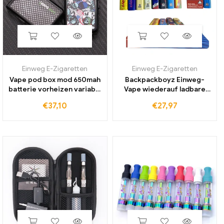
Einweg E-Zigaretten
Einweg E-Zigaretten
Vape pod box mod 650mah
Backpackboyz Einweg-
batterie vorheizen variable
Vape wiederauf ladbare
spannung vv vape mods mit
280mAh Batterie 1ml leere
€
37,10
€
27,97
magnetischem adapter für
elektronische Zigaretten
gewinde patronen wagen
keramik patrone für dicken
Öl verdampfer