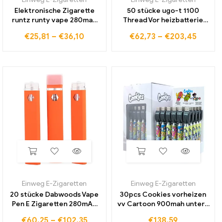
Elektronische Zigarette
50 stücke ugo-t 1100
runtz runty vape 280mah
Thread Vor heizbatterie
Batterie 1ml leere Gerät
mah E-Zigaretten Vape
€
25,81
–
€
36,10
€
62,73
–
€
203,45
Pods wiederauf ladbare
Micro USB Passth rough
Einweg-Vape Pens Vape
Evod Ego T Batterie für
Pod mit Box
Ce4 MT3 Tank
Einweg E-Zigaretten
Einweg E-Zigaretten
20 stücke Dabwoods Vape
30pcs Cookies vorheizen
Pen E Zigaretten 280mAh
vv Cartoon 900mah untere
Akku E-Zigarette Starter
Spannung einstellbare
€
60,25
–
€
102,35
€
138,59