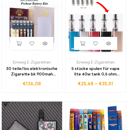
Einweg E-Zigaretten
Einweg E-Zigaretten
30 teile/los elektronische
5 stücke spulen für vape
Zigarette bk 900mah
lite 40w tank 0,5 ohm
Vorheizen Batterien Kit
Ersatz starten kit Spulen
€
136,08
€
25,68
–
€
35,51
Thread Display Blister
Elektronische Zigarette
angepasste Spannung
Kopf Zerstäuber Kerne
Batterien USB-Ladegerät
vaper