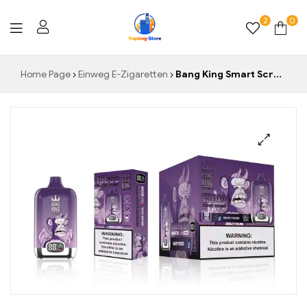
2
0
Vaping-
Home Page
Einweg E-Zigaretten
Bang King Smart Screen 15000 Puff Einweg E-Zigarette Grape Freeze Genießen Sie die Duty-Free-Vorteile und erleben Sie eine unvergleichliche langanhaltende Dampfleistung
Store.de