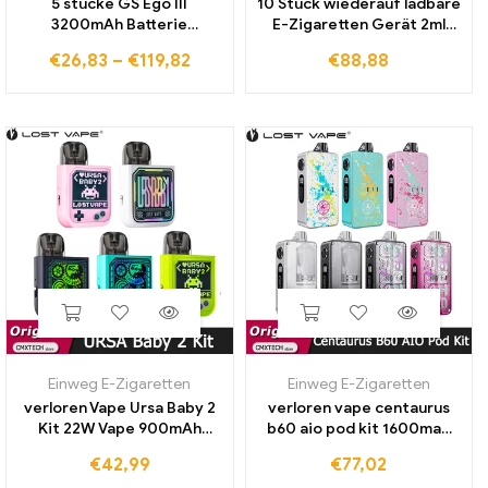
5 stücke GS Ego III
10 Stück wiederauf ladbare
3200mAh Batterie
E-Zigaretten Gerät 2ml
Verdampfer E Zigarette
leere Vape Pen dicke Öl
€
26,83
–
€
119,82
€
88,88
Riesige Kapazität 510 Fit
patronen Pod 650mAh
M14 M16 CE4 Zerstäuber E
Batterie Wachs Vapor izer
Cig 2200mah Vape Stift
Pen mit Verpackung
Einweg E-Zigaretten
Einweg E-Zigaretten
verloren Vape Ursa Baby 2
verloren vape centaurus
Kit 22W Vape 900mAh
b60 aio pod kit 1600mah
Batterie 2,5 ml Ursa Pod
batterie 60w mod mit 5ml
€
42,99
€
77,02
Patrone 0.6/0,8 Ohm
patrone fit ub ultra spule