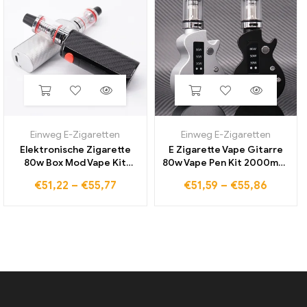
Einweg E-Zigaretten
Einweg E-Zigaretten
Elektronische Zigarette
E Zigarette Vape Gitarre
80w Box Mod Vape Kit
80w Vape Pen Kit 2000mah
1600mah eingebaute
eingebaute Batterie 0,3
€
51,22
–
€
55,77
€
51,59
–
€
55,86
Batterie 2,5 ml Tank 0,3
Ohm 2ml Tank USB
Ohm Coil Mods Kit Kohle
wiederauf ladbar Vapor Pen
faser Vaper Vapor izer
Box Mod Vaper