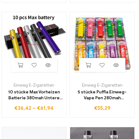
elektronische Zigarette
elektronische zigarette
Vapor izer
Einweg E-Zigaretten
Einweg E-Zigaretten
10 stücke Max Vorheizen
5 stücke Puffla Einweg-
Batterie 380mah Untere
Vape Pen 280mah
Ladungs Variable Spannung
wiederauf ladbare 2,0 ml
€
36,42
–
€
61,94
€
55,29
Vape stift Für 510 gewinde
leere Hülsen Keramik spule
Patrone Karren Taste Mit
elektronische Zigaretten
USB Ladegerät
Vapor izer für dickes Öl