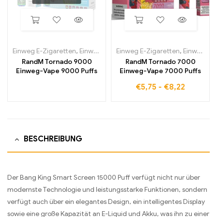
Einweg E-Zigaretten
,
Einweg-E-Zigaretten in Belgien
Einweg E-Zigaretten
,
Einweg-E-Zi
,
Einweg-E-Zigaretten in Belgien
RandM Tornado 9000
RandM Tornado 7000
Einweg-Vape 9000 Puffs
Einweg-Vape 7000 Puffs
€
5,75
-
€
8,22
BESCHREIBUNG
Der Bang King Smart Screen 15000 Puff verfügt nicht nur über
modernste Technologie und leistungsstarke Funktionen, sondern
verfügt auch über ein elegantes Design, ein intelligentes Display
sowie eine große Kapazität an E-Liquid und Akku, was ihn zu einer