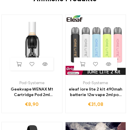
Pod-Systeme
Pod-Systeme
Geekvape WENAX M1
eleaf iore lite 2 kit 490mah
Cartridge Pod 2ml
batterie 12w vape 2ml pod
4Stk./Pack
leere patrone mit 1,0 ohm
€
8,90
€
31,08
mesh spule e zigaretten
verdampfer