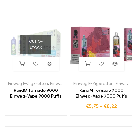
OUT OF
STOCK
Einweg E-Zigaretten
,
Einweg-E-Zigaretten in Belgien
Einweg E-Zigaretten
,
Einweg-E-Zi
,
Einweg-E-Zigaretten in Belgien
RandM Tornado 9000
RandM Tornado 7000
Einweg-Vape 9000 Puffs
Einweg-Vape 7000 Puffs
€
5,75
-
€
8,22