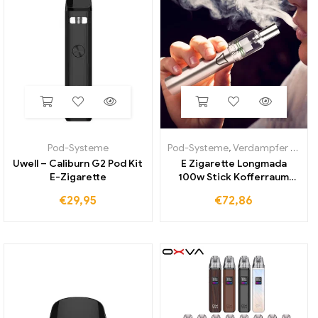
Pod-Systeme
Pod-Systeme
,
Verdampfer und Coils
Uwell – Caliburn G2 Pod Kit
E Zigarette Longmada
E-Zigarette
100w Stick Kofferraum
Batterie vorheizen mit mr
€
29,95
€
72,86
bald ii Zerstäuber
trockener Kräuter wachs
Vapor izer Stift flacher
Keramik spulen tank