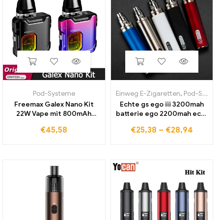
Pod-Systeme
Einweg E-Zigaretten
,
Pod-Systeme
Freemax Galex Nano Kit
Echte gs ego iii 3200mah
22W Vape mit 800mAh
batterie ego 2200mah ecig
Batterie 2ml Galex Pod
batterien 3200 faden
€
45,58
€
25,38
–
€
28,94
Patrone fit GX Mesh Coil E
verdampfer mah kapazität
Zigarette Mtl Vapor izer
für ce4 h2s protank mt3
tank