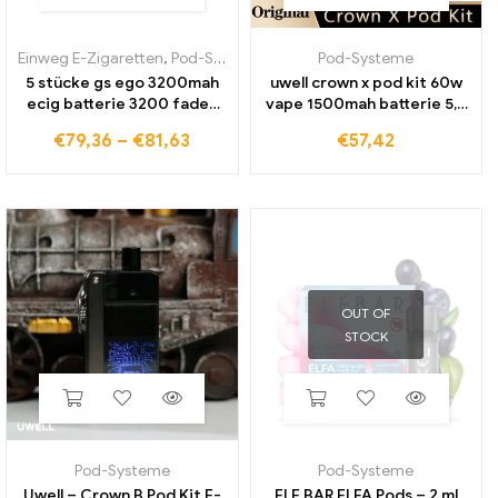
Einweg E-Zigaretten
,
Pod-Systeme
Pod-Systeme
5 stücke gs ego 3200mah
uwell crown x pod kit 60w
ecig batterie 3200 faden
vape 1500mah batterie 5,3
verdampfer stift mah
ml krone x patrone 0.3/0,6
€
79,36
–
€
81,63
€
57,42
kapazität e zigarette vape
ohm spule e zigaretten
vaper vs ego batterie
verdampfer
OUT OF
STOCK
Pod-Systeme
Pod-Systeme
Uwell – Crown B Pod Kit E-
ELF BAR ELFA Pods – 2 ml