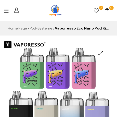
2
0
Vaping-
Home Page
Pod-Systeme
Vapor esso Eco Nano Pod Kit 1000mAh Batterie elektronische Zigarette Vape 6ml leere Patrone 0,8 Ohm Orex Heizung Vapor izer
Store.de