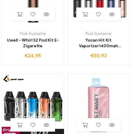
Pod-Systeme
Pod-Systeme
Uwell – Whirl S2 Pod Kit E-
Yocan Hit Kit
Zigarette
Vaporizer1400mah
Batterie mit Keramik Heiz
€
24,95
€
50,93
kammer oled Display
elektronische Zigarette
Vape