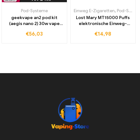
Pod-Systeme
Einweg E-Zigaretten
,
Pod-Systeme
geekvape an2 pod kit
Lost Mary MT15000 Puffs
(aegis nano 2) 30w vape
elektronische Einweg-
1100mah batterie mit 2ml n
Zigarette
€
56,03
€
14,98
pod patrone 0.6/1,2 ohm e
zigaretten verdampfer