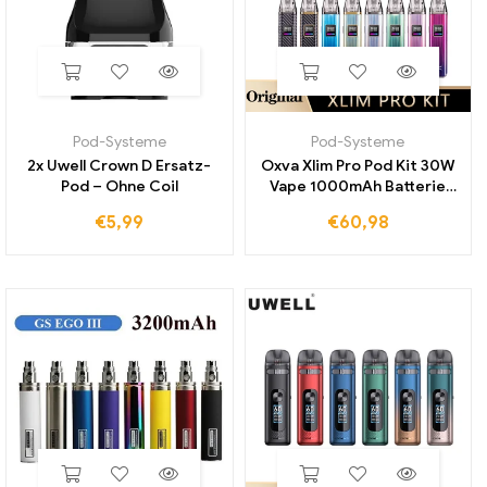
Pod-Systeme
Pod-Systeme
2x Uwell Crown D Ersatz-
Oxva Xlim Pro Pod Kit 30W
Pod – Ohne Coil
Vape 1000mAh Batterie
2ml V3 Xlim Pod Patrone
€
5,99
€
60,98
Vapor izer elektronische
Zigarette