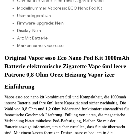
Compatible Model:
Electronic Cigarette Vape
Modellnummer:
Vaporesso ECO Nano Pod Kit
Usb-ladegerät:
Ja
Firmware-upgrade:
Nein
Display:
Nein
Art:
Mit Batterie
Markenname:
vaporesso
Original Vapor esso Eco Nano Pod Kit 1000mAh
Batterie elektronische Zigarette Vape 6ml leere
Patrone 0,8 Ohm Orex Heizung Vapor izer
Einführung
Vapor esso eco nano kit kombiniert Stil und Kompaktheit, die 1000mah
interne Batterie und ihre 6ml leere Kapazität sind sicher nachhaltig. Die
Wahl von 0,8 Ohm und 1,2 Ohm Widerstand funktioniert einwandfrei für
fantastische Geschmack Lieferung. Füllung von unten, die magnetische
Verbindung bietet mühelose Pod-Befestigung, bleiben Sie mit der
Batterie anzeige informiert, um sicher zustellen, dass Sie nie überrascht
sind. Mit einem kasten förmigen Design, passt es bequem in die