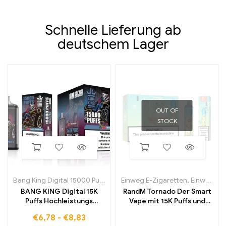
Schnelle Lieferung ab
deutschem Lager
OUT OF
STOCK
Bang King Digital 15000 Puffs
Einweg E-Zigaretten
,
Einweg-E-Zigaretten in Belgien
BANG KING Digital 15K
RandM Tornado Der Smart
Puffs Hochleistungs
Vape mit 15K Puffs und
Einweg E Zigarette mit
digitalem Kontroll Display
€
6,78
-
€
8,83
intensivem Geschmack