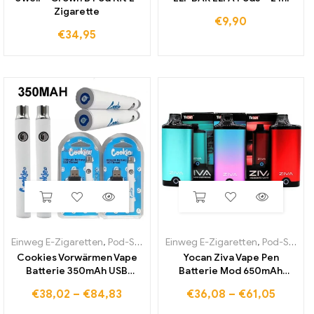
Zigarette
€
9,90
€
34,95
Einweg E-Zigaretten
,
Pod-Systeme
Einweg E-Zigaretten
,
Pod-Systeme
Cookies Vorwärmen Vape
Yocan Ziva Vape Pen
Batterie 350mAh USB
Batterie Mod 650mAh
Ladegerät Blister Pack Kits
wiederauf ladbare Typ-C-
€
38,02
–
€
84,83
€
36,08
–
€
61,05
Verdampfer Stift Variable
Lade-Vape-Stifte für
Spannung Batterien für 510
Gewinde dicke Öl wagen