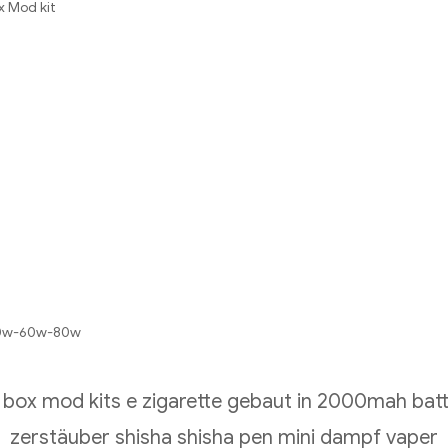
x Mod kit
0w-60w-80w
box mod kits e zigarette gebaut in 2000mah batte
zerstäuber shisha shisha pen mini dampf vaper