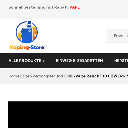
Schnellbestellung mit Rabatt:
VAPE
Vaping-
ALLE PRODUKTE
EINWEG E-ZIGARETTEN
HERST
Store.de
Home Page
Verdampfer und Coils
Vape Rauch F10 80W Box M