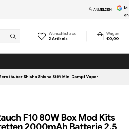
Mi
ANMELDEN
an
Wunschliste ce
Wagen
2
Artikels
€
0,00
erstäuber Shisha Shisha Stift Mini Dampf Vaper
Rauch F10 80W Box Mod Kits
retten 2000mAh Batterie 2,5