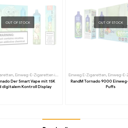
OUT OF STOCK
OUT OF STOCK
aretten
,
Einweg-E-Zigaretten in Belgien
Einweg E-Zigaretten
,
Einweg-E-Zigaretten in Bulga
,
Einweg-E-Zigare
nado Der Smart Vape mit 15K
RandM Tornado 9000 Einweg
d digitalem Kontroll Display
Puffs