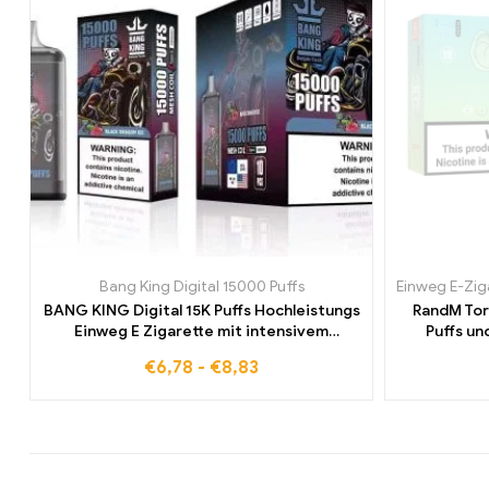
Bang King Digital 15000 Puffs
Einweg E-Zig
BANG KING Digital 15K Puffs Hochleistungs
RandM Tor
Einweg E Zigarette mit intensivem
Puffs un
Geschmack
€
6,78
-
€
8,83