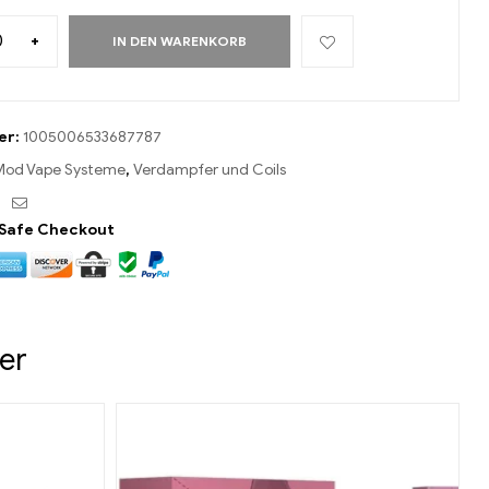
+
IN DEN WARENKORB
er:
1005006533687787
Mod Vape Systeme
,
Verdampfer und Coils
ebook
Twitter
Email
Safe Checkout
er