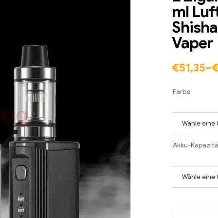
ml Luf
Shisha
Vaper
€
51,35
–
Farbe
Wähle eine 
Akku-Kapazitä
Wähle eine 