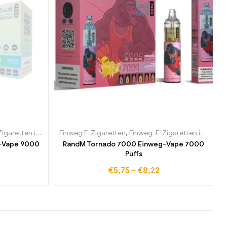
rien
tten in Belgien
,
Einweg-E-Zigaretten in Dänemark
Einweg E-Zigaretten
,
Einweg-E-Zigaretten in Bulgarien
,
,
Einweg-E-Zigaretten in Deuts
Einweg-E-Zigaretten in Belgien
,
Einweg-E-Ziga
-Vape 9000
RandM Tornado 7000 Einweg-Vape 7000
Puffs
€
5,75
-
€
8,22