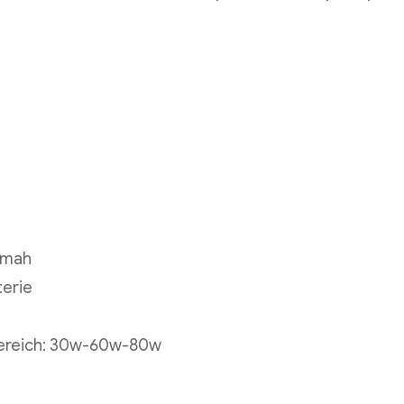
00mah
terie
bereich: 30w-60w-80w