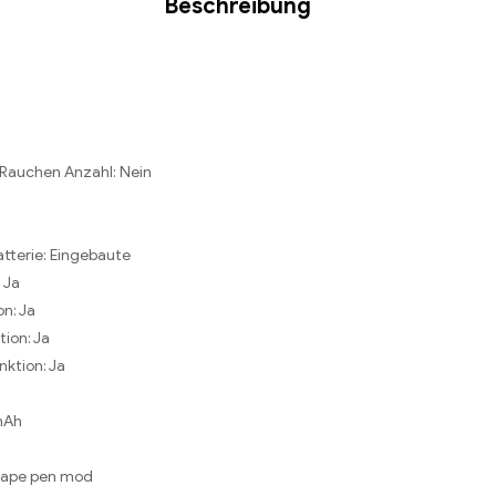
Beschreibung
 Rauchen Anzahl:
Nein
tterie:
Eingebaute
:
Ja
on:
Ja
tion:
Ja
nktion:
Ja
mAh
 vape pen mod