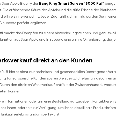
Sour Apple Bluerry der
Bang King Smart Screen 15000 Puff
bringt 
 Die erfrischende Säure des Apfels und die süße Frische der Blaubeere
ie Ihre Sinne verwöhnt. Jeder Zug fühlt sich an, als würden Sie in ein
 Blaubeere perfekt ergänzen.
l macht das Dampfen zu einem abwechslungsreichen und genussvollen
mbination aus Sour Apple und Blaubeere eine wahre Offenbarung, die 
Werksverkauf direkt an den Kunden
 Puff bietet nicht nur technisch und geschmacklich überragende Vort
gelung für europäische Kunden sparen Sie zusätzliche Einfuhrgebühren
 Durch den direkten Werksverkauf entfällt der Zwischenhandel, wodur
ieten können.
tere Informationen oder um eine Bestellung aufzugeben, kontaktieren 
teht Ihnen jederzeit zur Verfügung, um Ihnen detaillierte Produktinfor
 Einkaufserlebnis rundum perfekt ist.