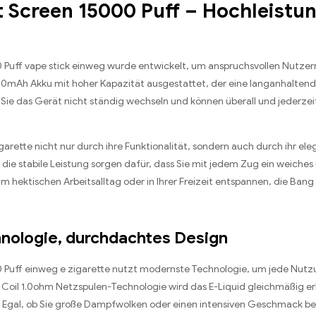
 Screen 15000 Puff – Hochleistu
Puff vape stick einweg wurde entwickelt, um anspruchsvollen Nutzern e
650mAh Akku mit hoher Kapazität ausgestattet, der eine langanhalten
ie das Gerät nicht ständig wechseln und können überall und jederzeit
garette nicht nur durch ihre Funktionalität, sondern auch durch ihr el
d die stabile Leistung sorgen dafür, dass Sie mit jedem Zug ein weiche
im hektischen Arbeitsalltag oder in Ihrer Freizeit entspannen, die Bang
chnologie, durchdachtes Design
Puff einweg e zigarette nutzt modernste Technologie, um jede Nutzun
Coil 1.0ohm Netzspulen-Technologie wird das E-Liquid gleichmäßig erh
. Egal, ob Sie große Dampfwolken oder einen intensiven Geschmack be