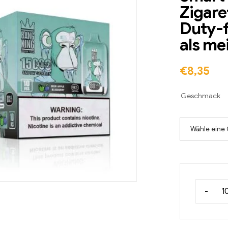
Zigare
Duty-f
als me
€
8,35
Geschmack
Wähle eine 
-