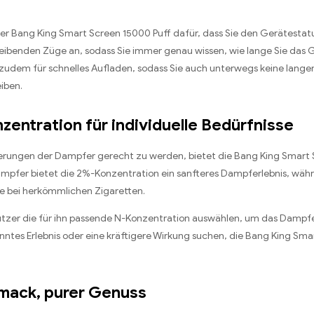
er Bang King Smart Screen 15000 Puff dafür, dass Sie den Gerätestatus
leibenden Züge an, sodass Sie immer genau wissen, wie lange Sie das 
 zudem für schnelles Aufladen, sodass Sie auch unterwegs keine lang
iben.
entration für individuelle Bedürfnisse
erungen der Dampfer gerecht zu werden, bietet die Bang King Smart
Dampfer bietet die 2%-Konzentration ein sanfteres Dampferlebnis, wäh
wie bei herkömmlichen Zigaretten.
r Nutzer die für ihn passende N-Konzentration auswählen, um das Dampf
nntes Erlebnis oder eine kräftigere Wirkung suchen, die Bang King Sma
hmack, purer Genuss