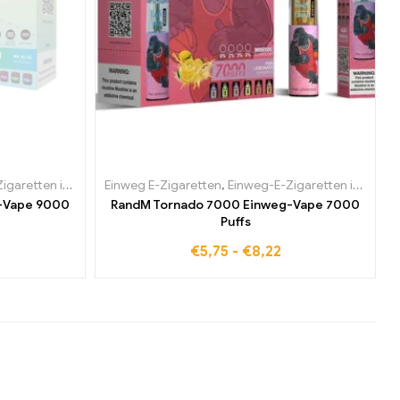
rien
tten in Belgien
,
Einweg-E-Zigaretten in Dänemark
Einweg E-Zigaretten
,
Einweg-E-Zigaretten in Bulgarien
,
,
Einweg-E-Zigaretten in Deuts
Einweg-E-Zigaretten in Belgien
,
Einweg-E-Ziga
-Vape 9000
RandM Tornado 7000 Einweg-Vape 7000
Puffs
€
5,75
-
€
8,22