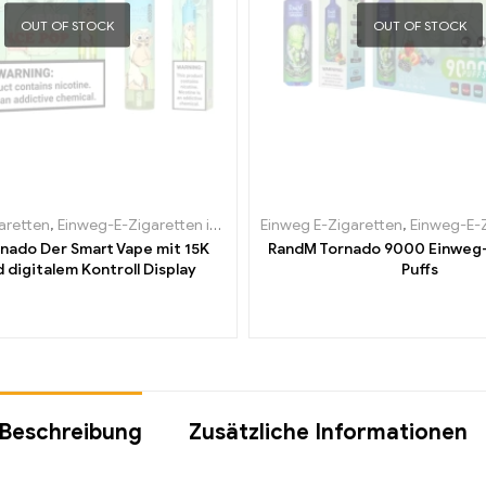
OUT OF STOCK
OUT OF STOCK
aretten
,
Einweg-E-Zigaretten in Belgien
Einweg E-Zigaretten
,
Einweg-E-Zigaretten in Bulga
,
Einweg-E-Zigare
nado Der Smart Vape mit 15K
RandM Tornado 9000 Einweg
d digitalem Kontroll Display
Puffs
Beschreibung
Zusätzliche Informationen