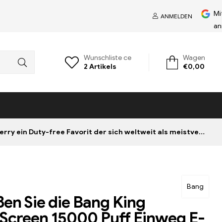
Mi
ANMELDEN
an
Wunschliste ce
Wagen
2
Artikels
€
0,00
-free Favorit der sich weltweit als meistverkauft etabliert hat
Bang
en Sie die Bang King
Screen 15000 Puff Einweg E-