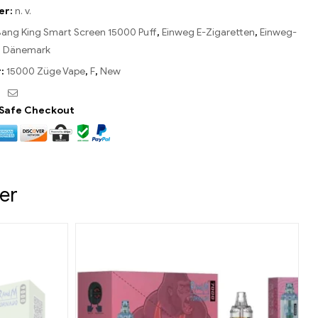
er:
n. v.
ang King Smart Screen 15000 Puff
,
Einweg E-Zigaretten
,
Einweg-
in Dänemark
r:
15000 Züge Vape
,
F
,
New
ebook
Twitter
Email
Safe Checkout
er