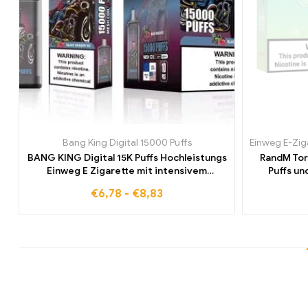
Bang King Digital 15000 Puffs
Einweg E-Zig
BANG KING Digital 15K Puffs Hochleistungs
RandM Tor
Einweg E Zigarette mit intensivem
Puffs un
Geschmack
€
6,78
-
€
8,83