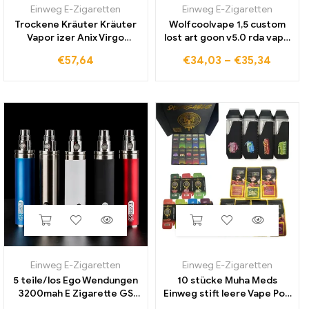
Einweg E-Zigaretten
Einweg E-Zigaretten
Trockene Kräuter Kräuter
Wolfcoolvape 1,5 custom
Vapor izer Anix Virgo
lost art goon v5.0 rda vape
Starter Kit Temperatur
24mm rda zerstäuber
€
57,64
€
34,03
–
€
35,34
regelung Tabak Vape Pen
wiederaufbau barer
1300mah Batterie oled
tropfender tank
Bildschirm Vapor izador
zerstäuber mit bf stift
Einweg E-Zigaretten
Einweg E-Zigaretten
5 teile/los Ego Wendungen
10 stücke Muha Meds
3200mah E Zigarette GS
Einweg stift leere Vape Pod
EGO 3200mah Batterie Für
wiederauf ladbare 2ml