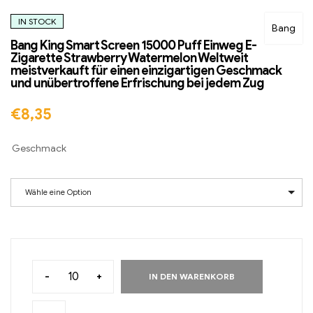
IN STOCK
Bang
Bang King Smart Screen 15000 Puff Einweg E-
Zigarette Strawberry Watermelon Weltweit
meistverkauft für einen einzigartigen Geschmack
und unübertroffene Erfrischung bei jedem Zug
€
8,35
Geschmack
Wähle eine Option
-
+
IN DEN WARENKORB