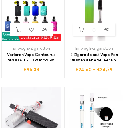
Einweg E-Zigaretten
Einweg E-Zigaretten
Verloren Vape Centaurus
E Zigarette sc4 Vape Pen
M200 Kit 200W Mod 5ml
380mah Batterie leer Pod
Centaurus Unter Ohm Tank
Vape Starter Kits USB
€
96,38
€
24,60
–
€
24,79
Fit UB Max Spule
Ladeans chluss für
Elektronische zigarette
Gewinde dicke Öl
18650 Vape
patronen wagen