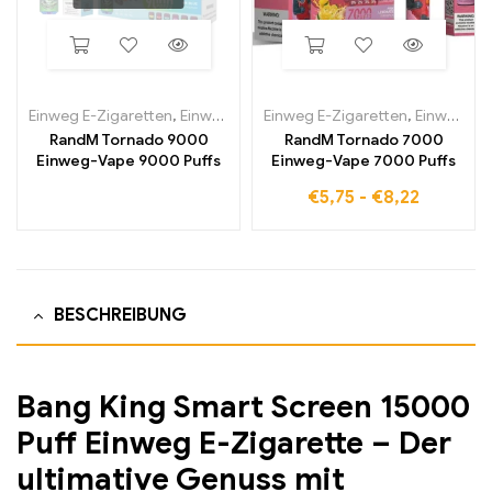
Einweg E-Zigaretten
,
Einweg-E-Zigaretten in Belgien
Einweg E-Zigaretten
,
Einweg-E-Zi
,
Einweg-E-Zigaretten in Belgien
RandM Tornado 9000
RandM Tornado 7000
Einweg-Vape 9000 Puffs
Einweg-Vape 7000 Puffs
€
5,75
-
€
8,22
BESCHREIBUNG
Bang King Smart Screen 15000
Puff Einweg E-Zigarette – Der
ultimative Genuss mit