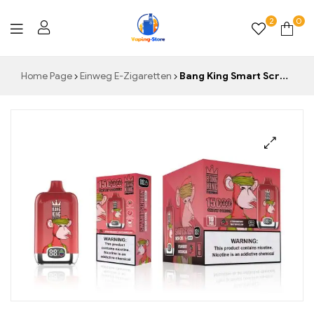
2
0
Vaping-
Home Page
Einweg E-Zigaretten
Bang King Smart Screen 15000 Puff Einweg E-Zigarette Strawberry Watermelon Weltweit meistverkauft für einen einzigartigen Geschmack und unübertroffene Erfrischung bei jedem Zug
Store.de