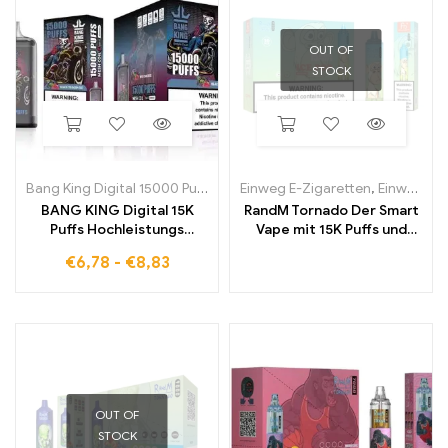
OUT OF
STOCK
Bang King Digital 15000 Puffs
Einweg E-Zigaretten
,
Einweg-E-Zigaretten in Belgien
BANG KING Digital 15K
RandM Tornado Der Smart
Puffs Hochleistungs
Vape mit 15K Puffs und
Einweg E Zigarette mit
digitalem Kontroll Display
€
6,78
-
€
8,83
intensivem Geschmack
OUT OF
STOCK