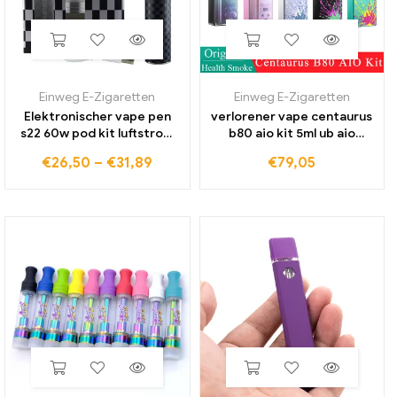
Einweg E-Zigaretten
Einweg E-Zigaretten
Elektronischer vape pen
verlorener vape centaurus
s22 60w pod kit luftstrom
b80 aio kit 5ml ub aio
regelung 1800mah batterie
leerer pod/boro tank rba
€
26,50
–
€
31,89
€
79,05
2ml tank zerstäuber e
modus & ub ultra spule e-
zigarette rauch dampf
zigarette rdl mtl vape
verdampfer vaper