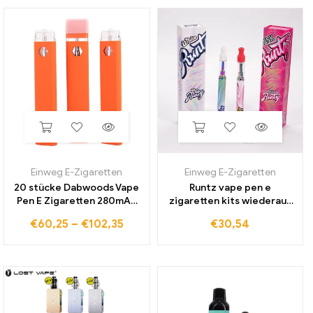
dickes öl vape
Einweg E-Zigaretten
Einweg E-Zigaretten
20 stücke Dabwoods Vape
Runtz vape pen e
Pen E Zigaretten 280mAh
zigaretten kits wiederauf
Akku E-Zigarette Starter
ladbare 320mah batterie
€
60,25
–
€
102,35
€
30,54
Kit 1,0 ml Vapes Patronen
magnetische verpackung
Pod dicke Öl wagen
box runty 1,0 ml leere pod
keramik patronen