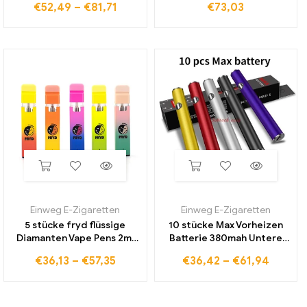
€
52,49
–
€
81,71
€
73,03
Elektronische Zigarette
Vape Patrone 320mAh
510 Gewinde Batterie multi
Batterie Keramik spule
Farben
Vapor izer mit Verpackung
Einweg E-Zigaretten
Einweg E-Zigaretten
5 stücke fryd flüssige
10 stücke Max Vorheizen
Diamanten Vape Pens 2ml
Batterie 380mah Untere
Extrakte leere dicke Öl
Ladungs Variable Spannung
€
36,13
–
€
57,35
€
36,42
–
€
61,94
wagen und Zigaretten
Vape stift Für 510 gewinde
wiederauf ladbare 350mAh
Patrone Karren Taste Mit
Batterie Pod mit Paket
USB Ladegerät