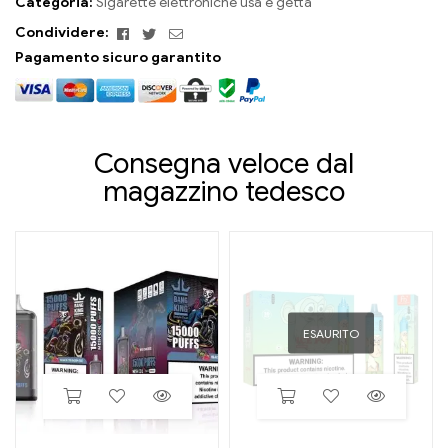
Categoria:
Sigarette elettroniche usa e getta
Facebook
Twitter
E-
Condividere:
mail
Pagamento sicuro garantito
Consegna veloce dal
magazzino tedesco
ESAURITO