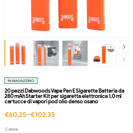
IN MAGAZZINO
20 pezzi Dabwoods Vape Pen E Sigarette Batteria da
280 mAh Starter Kit per sigaretta elettronica 1,0 ml
cartucce di vapori pod olio denso osano
€
60,25
–
€
102,35
Colore