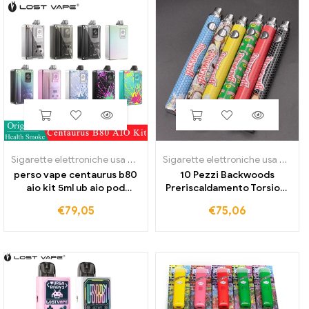
Sigarette elettroniche usa e getta
Sigarette elettroniche usa e getta
perso vape centaurus b80
10 Pezzi Backwoods
aio kit 5ml ub aio pod
Preriscaldamento Torsioni
vuoto/boro serbatoio
Batteria 1100mah
€
79,05
€
75,06
modalità rba & Sigaretta
Preriscaldamento Fondo
elettronica UB Ultra Coil
Batteria a tensione
RDL MTL Vape
variabile Penna Vape per
vaporizzatore a cera olio
denso vape