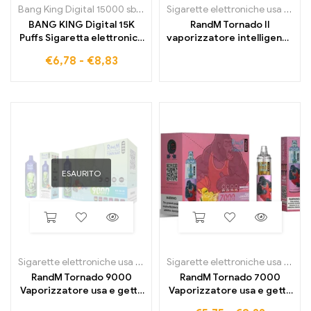
Bang King Digital 15000 sbuffi
Sigarette elettroniche usa e getta
BANG KING Digital 15K
RandM Tornado Il
Puffs Sigaretta elettronica
vaporizzatore intelligente
usa e getta ad alte
con 15.000 boccate e
€
6,78
-
€
8,83
prestazioni e dal gusto
display di controllo
intenso
digitale
ESAURITO
Sigarette elettroniche usa e getta
,
Sigarette elettroniche usa e get
Sigarette elettroniche usa e getta
RandM Tornado 9000
RandM Tornado 7000
Vaporizzatore usa e getta
Vaporizzatore usa e getta
9000 sbuffi
7000 sbuffi