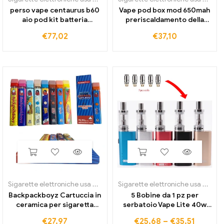
perso vape centaurus b60
Vape pod box mod 650mah
aio pod kit batteria
preriscaldamento della
1600mah 60w mod con
batteria mod vv vape a
€
77,02
€
37,10
cartuccia da 5 ml adatta
tensione variabile con
sigaretta elettronica ub
adattatore magnetico per
ultra coil
carrello con cartucce
filettate
Sigarette elettroniche usa e getta
Sigarette elettroniche usa e getta
Backpackboyz Cartuccia in
5 Bobine da 1 pz per
ceramica per sigaretta
serbatoio Vape Lite 40w
elettronica vuota
0,5 ohm sostituzione kit di
€
27,97
€
25,68
–
€
35,51
ricaricabile da 280 mAh
avvio bobine testa di