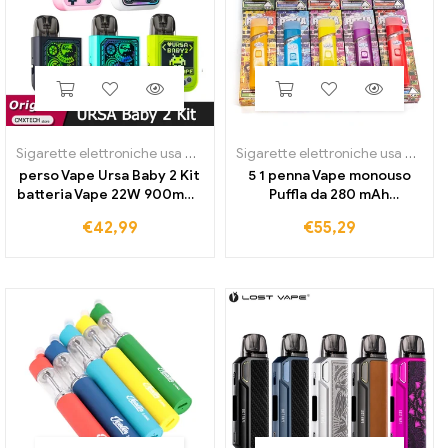
Sigarette elettroniche usa e getta
Sigarette elettroniche usa e getta
perso Vape Ursa Baby 2 Kit
5 1 penna Vape monouso
batteria Vape 22W 900mAh
Puffla da 280 mAh
2,5 ml Cartuccia Ursa Pod
ricaricabile 2,0
€
42,99
€
55,29
0.6/0,8 Vaporizzatore per
Vaporizzatore per
sigaretta elettronica Ohm
sigarette elettroniche con
bobina in ceramica e cialde
vuote da ml per olio denso