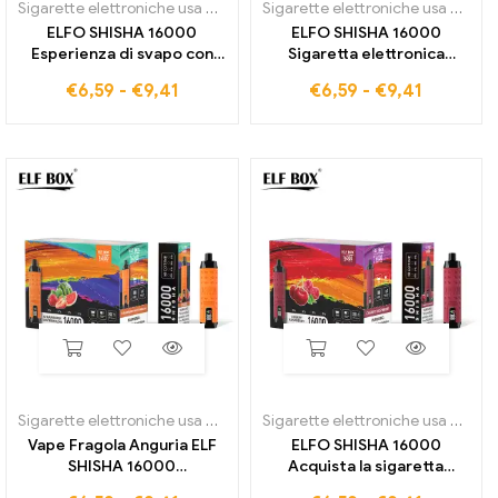
Sigarette elettroniche usa e getta
,
ELFO SHISHA 16000
Sigarette elettroniche usa e getta
ELFO SHISHA 16000
ELFO SHISHA 16000
Esperienza di svapo con
Sigaretta elettronica
frutti di bosco e DISPLAY
monouso gusto pesca,
€
6,59
-
€
9,41
€
6,59
-
€
9,41
LED
mango, ananas Vendita al
dettaglio e all'ingrosso in
tutto il mondo
Sigarette elettroniche usa e getta
,
ELFO SHISHA 16000
Sigarette elettroniche usa e getta
Vape Fragola Anguria ELF
ELFO SHISHA 16000
SHISHA 16000
Acquista la sigaretta
Progettazione principale
elettronica usa e getta