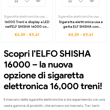
Sigarette elettroniche usa e getta
,
ELFO SHISHA 16000
Sigarette elettroniche usa e getta
16000 Treni e display a LED
Sigaretta elettronica usa e
nell'ELF SHISHA 16000 con
getta ELF SHISHA con
aroma di ghiaccio alla
16000 Treni e flusso d'aria
€
6,59
-
€
9,41
€
6,59
-
€
9,41
fragola
regolabile
Scopri l'ELFO SHISHA
16000 – la nuova
opzione di sigaretta
elettronica 16,000 treni!
Il mercato delle sigarette elettroniche si sta espandendo con una
vasta gamma di prodotti, che arrivano sul mercato. Tra i tanti