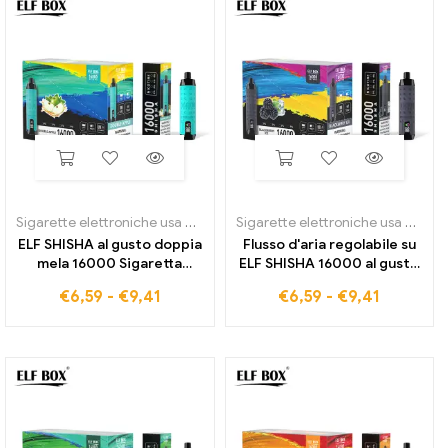
Sigarette elettroniche usa e getta
,
ELFO SHISHA 16000
Sigarette elettroniche usa e getta
ELF SHISHA al gusto doppia
Flusso d'aria regolabile su
mela 16000 Sigaretta
ELF SHISHA 16000 al gusto
elettronica usa e getta
di ghiaccio alla mora
€
6,59
-
€
9,41
€
6,59
-
€
9,41
direttamente dalla
fabbrica