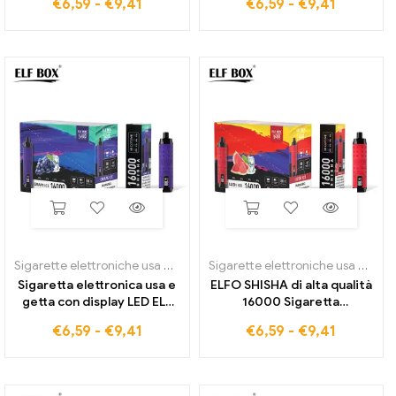
€
6,59
-
€
9,41
€
6,59
-
€
9,41
Cherry Raspberry
esentasse
Sigarette elettroniche usa e getta
,
ELFO SHISHA 16000
Sigarette elettroniche usa e getta
Sigaretta elettronica usa e
ELFO SHISHA di alta qualità
getta con display LED ELF
16000 Sigaretta
SHISHA 16000 al gusto di
elettronica usa e getta al
€
6,59
-
€
9,41
€
6,59
-
€
9,41
gelato all'uva e Type-C
gusto Lush Ice