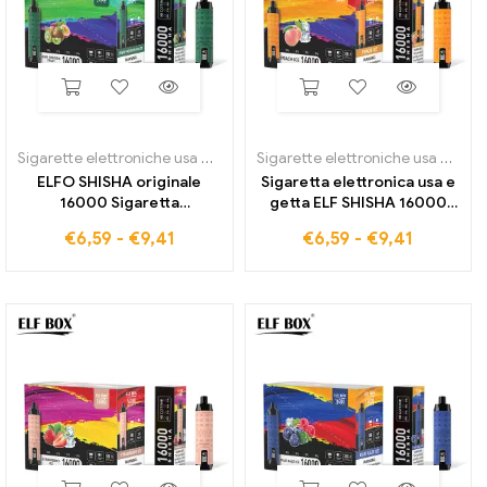
Sigarette elettroniche usa e getta
,
ELFO SHISHA 16000
Sigarette elettroniche usa e getta
ELFO SHISHA originale
Sigaretta elettronica usa e
16000 Sigaretta
getta ELF SHISHA 16000
elettronica usa e getta Kiwi
Peach Ice direttamente
€
6,59
-
€
9,41
€
6,59
-
€
9,41
Passion Fruit dalla fabbrica
dalla fabbrica
di qualità