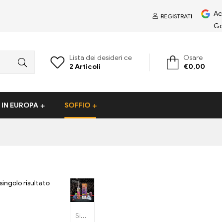
Ac
REGISTRATI
Go
Lista dei desideri ce
Osare
2
Articoli
€
0,00
 IN EUROPA
SOFFIO
 singolo risultato
Sigarette elettroniche usa e getta