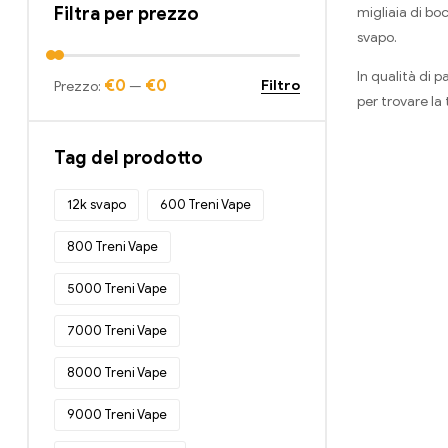
(11)
Filtra per prezzo
migliaia di boc
svapo.
Bang King Digital 15000 sbuffi
(20)
In qualità di p
Schermo intelligente Bang King
€0
€0
Filtro
Prezzo:
—
15000 Soffio
(10)
per trovare la
Bang Razzo 18000 Soffio
(12)
Tag del prodotto
Bang Tic Toc 20000 sbuffi
(12)
Bang TN12000 Soffi
(12)
12k svapo
600 Treni Vape
Bang XXL NT15000 sbuffi
(12)
800 Treni Vape
Barra di cristallo 600
(20)
5000 Treni Vape
Sigarette elettroniche usa e getta
(437)
7000 Treni Vape
Sigarette elettroniche usa e getta in
Belgio
(45)
8000 Treni Vape
Sigarette elettroniche usa e getta in
9000 Treni Vape
Bulgaria
(51)