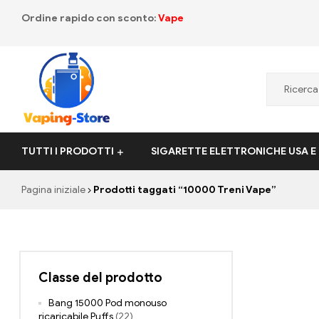
Ordine rapido con sconto:
Vape
Vaping-
TUTTI I PRODOTTI
SIGARETTE ELETTRONICHE USA E
Store.de
Pagina iniziale
Prodotti taggati “10000 Treni Vape”
Classe del prodotto
Bang 15000 Pod monouso
ricaricabile Puffs
(22)