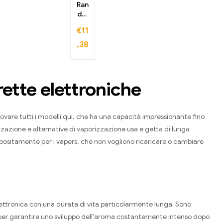
Ran
dM
Tor
€
11
nad
o
,38
100
00
Vap
oriz
rette elettroniche
zat
ore
usa
ovare tutti i modelli qui, che ha una capacità impressionante fino
e
ge
zazione e alternative di vaporizzazione usa e getta di lunga
tta
appositamente per i vapers, che non vogliono ricaricare o cambiare
100
00
Tre
ni
a elettronica con una durata di vita particolarmente lunga. Sono
, per garantire uno sviluppo dell'aroma costantemente intenso dopo