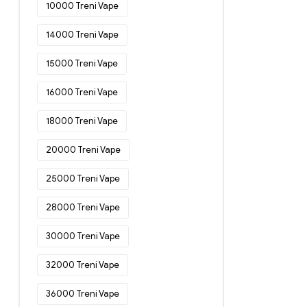
Sigarette elettroniche usa e getta in
10000 Treni Vape
Danimarca
(54)
14000 Treni Vape
Sigarette elettroniche usa e getta in
Germania
(77)
15000 Treni Vape
Sigarette elettroniche usa e getta in
Estonia
(46)
16000 Treni Vape
Sigarette elettroniche usa e getta in
18000 Treni Vape
Finlandia
(48)
Sigarette elettroniche usa e getta in
20000 Treni Vape
Francia
(52)
25000 Treni Vape
Sigarette elettroniche usa e getta in
Grecia
(49)
28000 Treni Vape
Sigarette elettroniche usa e getta in
Irlanda
(20)
30000 Treni Vape
Sigarette elettroniche usa e getta in
Italia
(34)
32000 Treni Vape
Sigarette elettroniche usa e getta in
36000 Treni Vape
Croazia
(18)