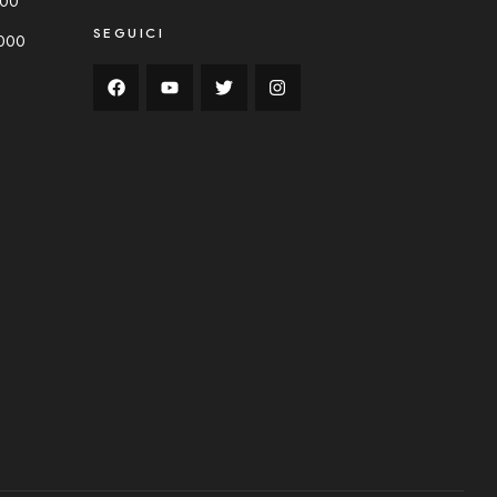
000
SEGUICI
0000