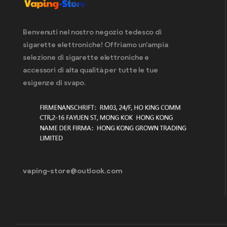
Slovacchia
(43)
Sigarette elettroniche usa e getta in
Slovenia
(26)
Benvenuti nel nostro negozio tedesco di
sigarette elettroniche! Offriamo un'ampia
Sigarette elettroniche usa e getta in
selezione di sigarette elettroniche e
Spagna
(40)
accessori di alta qualità per tutte le tue
Sigarette elettroniche usa e getta in
esigenze di svapo.
Repubblica Ceca
(33)
Sigarette elettroniche usa e getta in
Ungheria
(40)
Barra degli Elfi 600
(62)
SCATOLA ELFO Digitale 12000
(12)
CASSETTA ELFO LS15000
(11)
vaping-store@outlook.com
ELF BOX PULSE X
(10)
CASSETTA ELFO RGB14000
(10)
CASSETTA ELFO RGB14000 pro
(10)