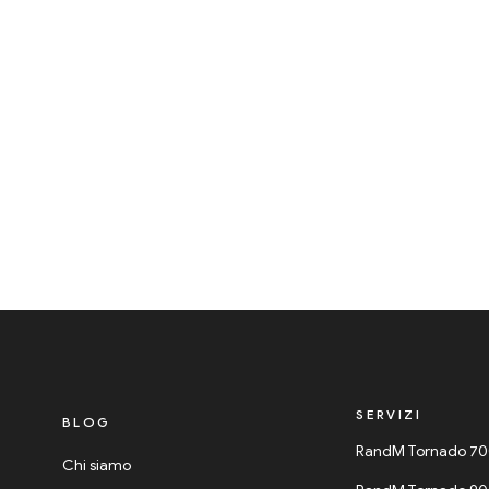
SERVIZI
BLOG
RandM Tornado 7
Chi siamo