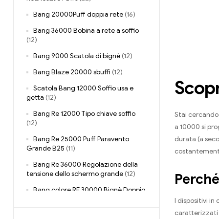
Bang 20000Puff doppia rete
(16)
Bang 36000 Bobina a rete a soffio
(12)
Bang 9000 Scatola di bignè
(12)
Bang Blaze 20000 sbuffi
(12)
Scopr
Scatola Bang 12000 Soffio usa e
getta
(12)
Bang Re 12000 Tipo chiave soffio
Stai cercando 
(12)
a 10000 si pro
Bang Re 25000 Puff Paravento
durata (a seco
Grande B25
(11)
costantemente
Bang Re 36000 Regolazione della
tensione dello schermo grande
(12)
Perché
Bang colore RE 30000 Bignè Doppio
Gusto Usa E Getta
(12)
I dispositivi 
caratterizzati
Bang King DelphiTreh 25000 sbuffi