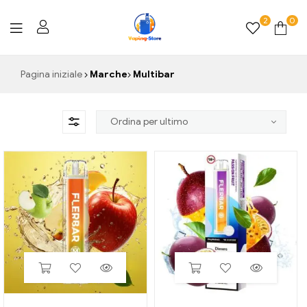
2
0
Vaping-
Pagina iniziale
Marche
Multibar
Store.de