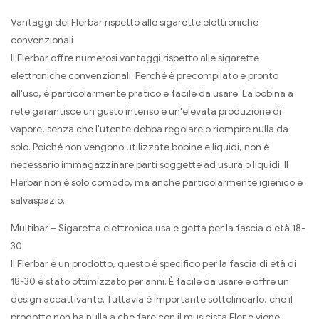
Vantaggi del Flerbar rispetto alle sigarette elettroniche
convenzionali
Il Flerbar offre numerosi vantaggi rispetto alle sigarette
elettroniche convenzionali. Perché è precompilato e pronto
all'uso, è particolarmente pratico e facile da usare. La bobina a
rete garantisce un gusto intenso e un'elevata produzione di
vapore, senza che l'utente debba regolare o riempire nulla da
solo. Poiché non vengono utilizzate bobine e liquidi, non è
necessario immagazzinare parti soggette ad usura o liquidi. Il
Flerbar non è solo comodo, ma anche particolarmente igienico e
salvaspazio.
Multibar – Sigaretta elettronica usa e getta per la fascia d'età 18-
30
Il Flerbar è un prodotto, questo è specifico per la fascia di età di
18-30 è stato ottimizzato per anni. È facile da usare e offre un
design accattivante. Tuttavia è importante sottolinearlo, che il
prodotto non ha nulla a che fare con il musicista Fler e viene