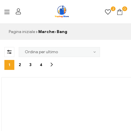
2
0
Vaping-
Pagina iniziale
Marche
Bang
Store.de
1
2
3
4