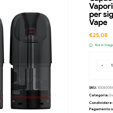
Vapori
per si
Vape
€
25,08
154 in mag
-
SKU:
1005005
Categoria:
Ev
Condividere:
Pagamento s