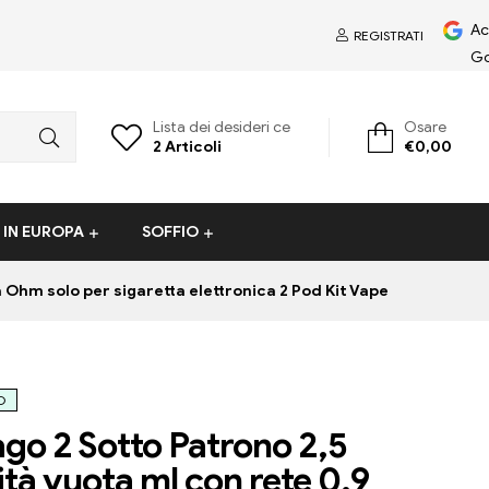
Ac
REGISTRATI
Go
Lista dei desideri ce
Osare
2
Articoli
€
0,00
 IN EUROPA
SOFFIO
 Ohm solo per sigaretta elettronica 2 Pod Kit Vape
O
ago 2 Sotto Patrono 2,5
tà vuota ml con rete 0,9