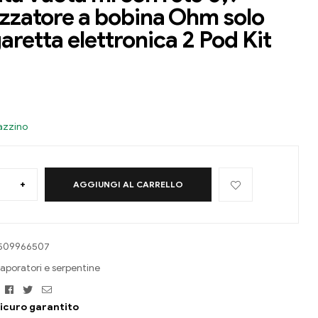
zzatore a bobina Ohm solo
garetta elettronica 2 Pod Kit
azzino
+
AGGIUNGI AL CARRELLO
509966507
aporatori e serpentine
Facebook
Twitter
E-
mail
icuro garantito