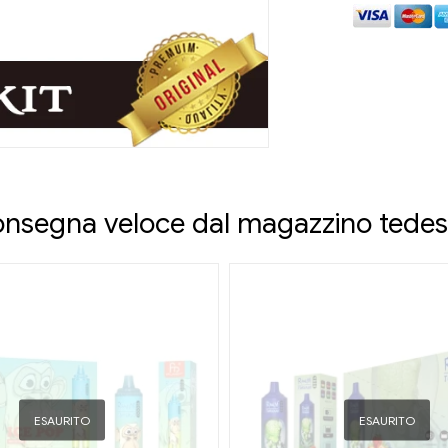
nsegna veloce dal magazzino tede
ESAURITO
ESAURITO