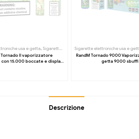
ttroniche usa e getta
,
Sigarette elettroniche usa e getta in Belgio
Sigarette elettroniche usa e get
,
Siga
Tornado Il vaporizzatore
RandM Tornado 9000 Vaporizz
e con 15.000 boccate e display
getta 9000 sbuffi
di controllo digitale
Descrizione