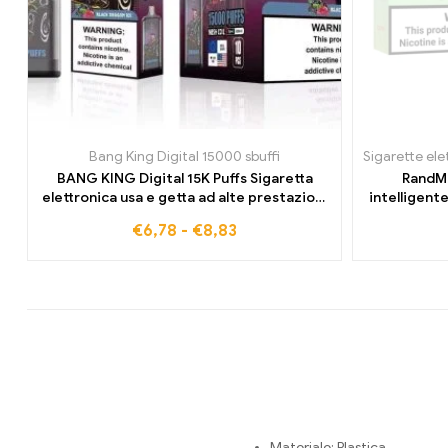
Bang King Digital 15000 sbuffi
Sigarette ele
BANG KING Digital 15K Puffs Sigaretta
RandM 
elettronica usa e getta ad alte prestazioni
intelligent
e dal gusto intenso
€
6,78
-
€
8,83
Materiale:
Plastica