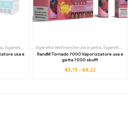
ta
rette elettroniche usa e getta in Bulgaria
,
Sigarette elettroniche usa e getta in Belgio
Sigarette elettroniche usa e getta
,
Sigarette elettroniche usa e
,
Sigarette elettroniche u
,
Sigarette elettroniche usa e getta in Belgio
atore usa e
RandM Tornado 7000 Vaporizzatore usa e
getta 7000 sbuffi
€
5,75
-
€
8,22